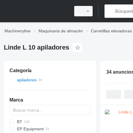
Machineryline
Maquinaria de almacén
Carretillas elevadoras
Linde L 10 apiladores
Categoría
34 anuncio
apiladores
Marca
BT
PS
EP Equipment
TS
HWE
EB
BSL
WE