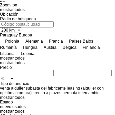
ZL
Zoomlion
mostrar todos
Ubicación
Radio de búsqueda
Paraguay
Europa
Polonia
Alemania
Francia
Países Bajos
Rumanía
Hungría
Austria
Bélgica
Finlandia
Lituania
Letonia
mostrar todos
mostrar todos
Precio
–
Tipo de anuncio
venta
alquiler
subasta
del fabricante
leasing (alquiler con
opción a compra)
crédito
a plazos
permuta
intercambio
mostrar todos
Estado
nuevo
usados
mostrar todos