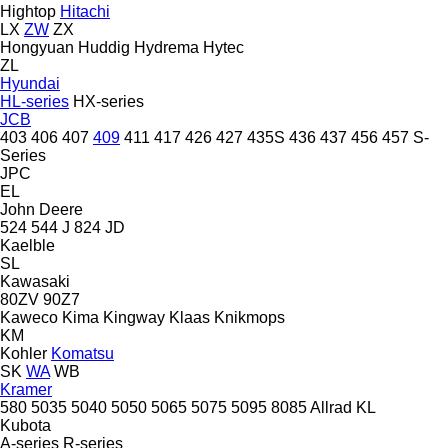
Hightop
Hitachi
LX
ZW
ZX
Hongyuan
Huddig
Hydrema
Hytec
ZL
Hyundai
HL-series
HX-series
JCB
403
406
407
409
411
417
426
427
435S
436
437
456
457
S-
Series
JPC
EL
John Deere
524
544 J
824
JD
Kaelble
SL
Kawasaki
80ZV
90Z7
Kaweco
Kima
Kingway
Klaas
Knikmops
KM
Kohler
Komatsu
SK
WA
WB
Kramer
580
5035
5040
5050
5065
5075
5095
8085
Allrad
KL
Kubota
A-series
R-series