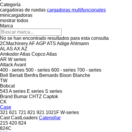
Categoría
cargadoras de ruedas
cargadoras multifuncionales
minicargadoras
mostrar todos
Marca
No se han encontrado resultados para esta consulta
2CMachinery
AF
AGP
ATS
Adige
Ahlmann
AL
AS
AX
AZ
Amkodor
Atlas Copco
Atlas
AR
W series
Attack
Avant
400 - series
500 - series
600 - series
700 - series
Bell
Benati
Benfra
Bernards
Bison
Blanche
TW
Bobcat
543
A series
E series
S series
Brand
Bumar
CHTZ
Captok
CK
Case
321
621
721
821
921
1021F
W-series
Cast
CastLoaders
Caterpillar
215
420
824
824C