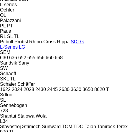
L-series
Oehler
OL
Palazzani
PL
PT
Paus
RL
SL
TL
Pitbull
Probst
Rhino-Cross
Rippa
SDLG
L-Series
LG
SEM
630
636
652
655
656
660
668
Sandvik
Sany
SW
Schaeff
SKL
TL
Schäfer
Schäffer
1622
2024
2028
2430
2445
2630
3630
3650
8620 T
Sdlool
SL
Sennebogen
723
Shantui
Stalowa Wola
L34
Stavostroj
Strimech
Sunward
TCM
TDC
Taian
Tamrock
Terex
970
TL