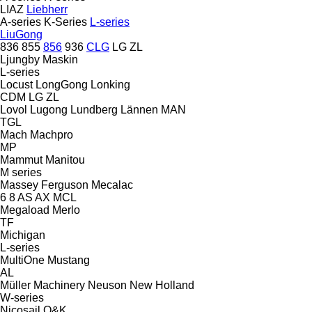
LIAZ
Liebherr
A-series
K-Series
L-series
LiuGong
836
855
856
936
CLG
LG
ZL
Ljungby Maskin
L-series
Locust
LongGong
Lonking
CDM
LG
ZL
Lovol
Lugong
Lundberg
Lännen
MAN
TGL
Mach
Machpro
MP
Mammut
Manitou
M series
Massey Ferguson
Mecalac
6
8
AS
AX
MCL
Megaload
Merlo
TF
Michigan
L-series
MultiOne
Mustang
AL
Müller Machinery
Neuson
New Holland
W-series
Nicosail
O&K