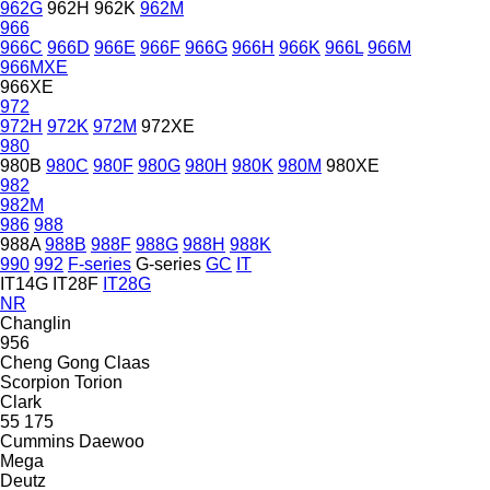
962G
962H
962K
962M
966
966C
966D
966E
966F
966G
966H
966K
966L
966M
966MXE
966XE
972
972H
972K
972M
972XE
980
980B
980C
980F
980G
980H
980K
980M
980XE
982
982M
986
988
988A
988B
988F
988G
988H
988K
990
992
F-series
G-series
GC
IT
IT14G
IT28F
IT28G
NR
Changlin
956
Cheng Gong
Claas
Scorpion
Torion
Clark
55
175
Cummins
Daewoo
Mega
Deutz