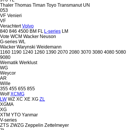
Thaler
Thomas
Timan
Toyo
Transmanut
UN
053
VF Venieri
VF
Verachtert
Volvo
840
846
4500
BM
FL
L-series
LM
Vote
WCM
Wacker Neuson
G-series
WL
Wacker
Warynski
Weidemann
1160
1190
1240
1260
1390
2070
2080
3070
3080
4080
5080
9080
Wematik
Werklust
WG
Weycor
AR
Wille
355
455
655
855
Wolf
XCMG
LW
WZ
XC
XE
XG
ZL
XGMA
XG
XTM
YTO
Yanmar
V-series
ZTS
ZWZG
Zeppelin
Zettelmeyer