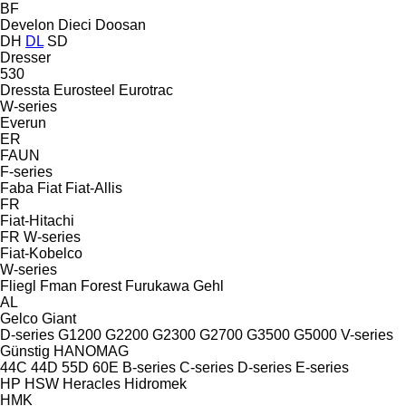
BF
Develon
Dieci
Doosan
DH
DL
SD
Dresser
530
Dressta
Eurosteel
Eurotrac
W-series
Everun
ER
FAUN
F-series
Faba
Fiat
Fiat-Allis
FR
Fiat-Hitachi
FR
W-series
Fiat-Kobelco
W-series
Fliegl
Fman
Forest
Furukawa
Gehl
AL
Gelco
Giant
D-series
G1200
G2200
G2300
G2700
G3500
G5000
V-series
Günstig
HANOMAG
44C
44D
55D
60E
B-series
C-series
D-series
E-series
HP
HSW
Heracles
Hidromek
HMK