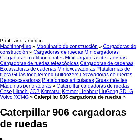
Publicar el anuncio
Machineryline
»
Maquinaria de construcción
»
Cargadoras de
construcción
»
Cargadoras de ruedas
Minicargadoras
Cargadoras multifuncionales
Minicargadoras de cadenas
Cargadoras de ruedas telescópicas
Cargadoras de cadenas
Excavadoras de cadenas
Miniexcavadoras
Plataformas de
tijera
Grúas todo terreno
Bulldozers
Excavadoras de ruedas
Retroexcavadoras
Plataformas articuladas
Grúas móviles
Máquinas perforadoras
»
Caterpillar cargadoras de ruedas
Case
Hitachi
JCB
Komatsu
Kramer
Liebherr
LiuGong
SDLG
Volvo
XCMG
»
Caterpillar 906 cargadoras de ruedas
»
Caterpillar 906 cargadoras
de ruedas