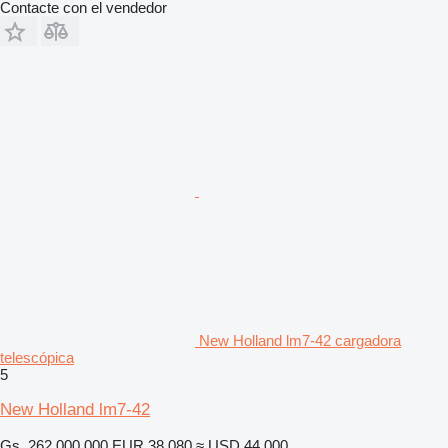
Contacte con el vendedor
New Holland lm7-42 cargadora
telescópica
5
New Holland lm7-42
Gs. 262.000.000
EUR 38.080
≈ USD 44.000