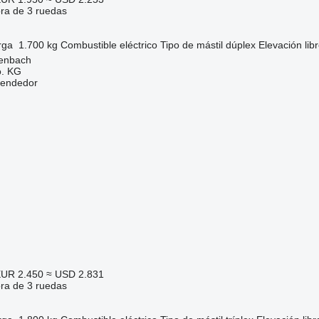
ora de 3 ruedas
rga
1.700 kg
Combustible
eléctrico
Tipo de mástil
dúplex
Elevación lib
denbach
. KG
vendedor
UR 2.450
≈ USD 2.831
ora de 3 ruedas