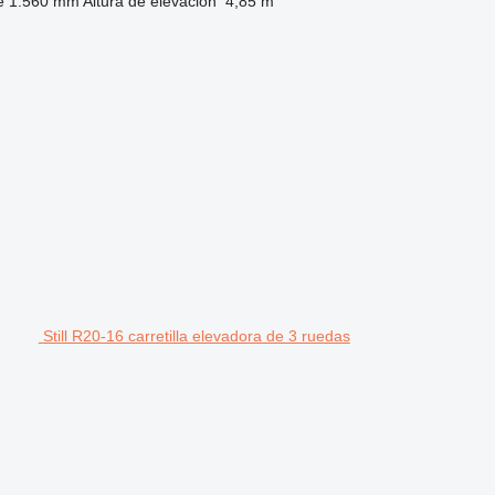
e
1.560 mm
Altura de elevación
4,85 m
Still R20-16 carretilla elevadora de 3 ruedas