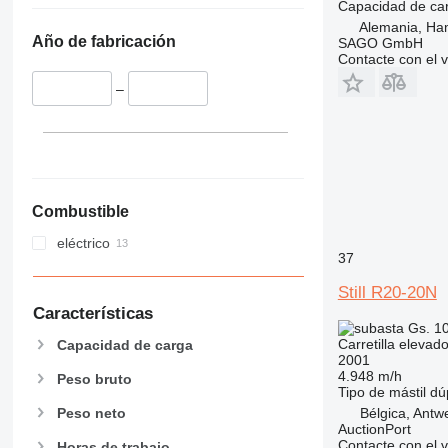
Capacidad de ca
Alemania, Ha
Año de fabricación
SAGO GmbH
Contacte con el 
–
Combustible
eléctrico
37
Still R20-20N
Características
Gs. 1
Carretilla elevad
Capacidad de carga
2001
4.948 m/h
Peso bruto
Tipo de mástil
dú
Bélgica, Antw
Peso neto
AuctionPort
Contacte con el 
Horas de trabajo