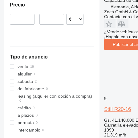
Capacidad de ca
Precio
Polonia
Alemania, Ai
Zoch GmbH & Co
Reino Unido
Contacte con el 
–
Bélgica
¿Vende vehículo
¡Hagalo con noso
Publicar el a
Tipo de anuncio
venta
alquiler
subasta
del fabricante
leasing (alquiler con opción a compra)
9
crédito
Still R20-16
a plazos
Gs. 41.140.000
E
permuta
Carretilla elevad
1999
intercambio
21.319 m/h