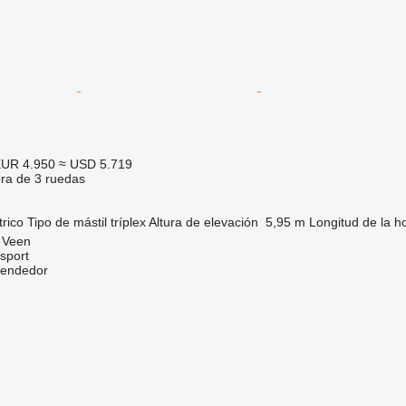
UR 4.950
≈ USD 5.719
ora de 3 ruedas
trico
Tipo de mástil
tríplex
Altura de elevación
5,95 m
Longitud de la ho
 Veen
sport
vendedor