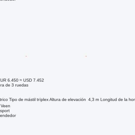
UR 6.450
≈ USD 7.452
ora de 3 ruedas
trico
Tipo de mástil
tríplex
Altura de elevación
4,3 m
Longitud de la hor
 Veen
sport
vendedor