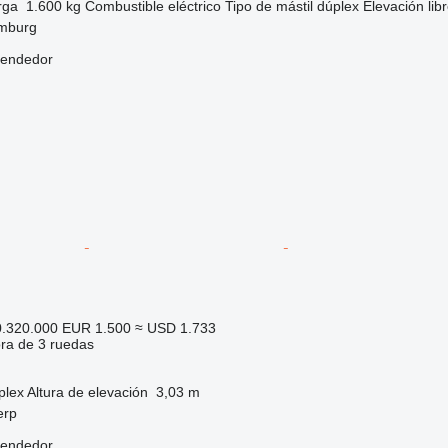
rga
1.600 kg
Combustible
eléctrico
Tipo de mástil
dúplex
Elevación lib
mburg
vendedor
0.320.000
EUR 1.500
≈ USD 1.733
ora de 3 ruedas
plex
Altura de elevación
3,03 m
erp
vendedor