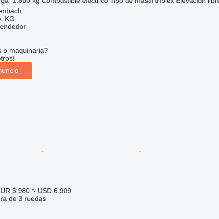
rga
1.800 kg
Combustible
eléctrico
Tipo de mástil
tríplex
Elevación libr
denbach
. KG
vendedor
s o maquinaria?
tros!
nuncio
UR 5.980
≈ USD 6.909
ora de 3 ruedas