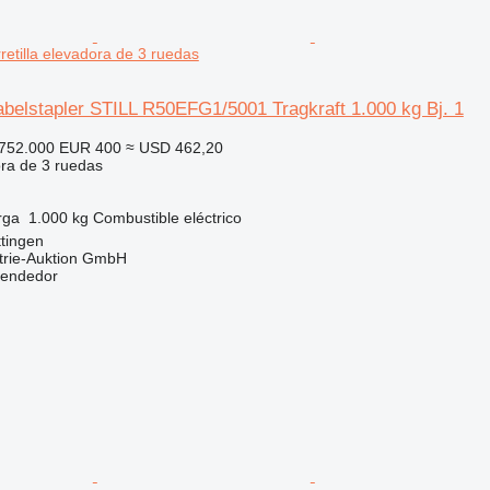
rretilla elevadora de 3 ruedas
Gabelstapler STILL R50EFG1/5001 Tragkraft 1.000 kg Bj. 1
.752.000
EUR 400
≈ USD 462,20
ora de 3 ruedas
rga
1.000 kg
Combustible
eléctrico
tingen
trie-Auktion GmbH
vendedor