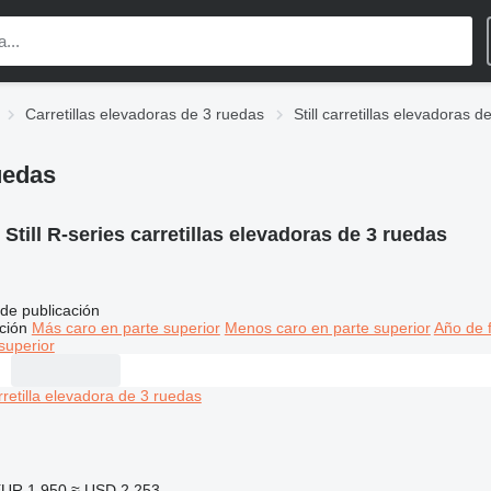
Carretillas elevadoras de 3 ruedas
Still carretillas elevadoras 
ruedas
:
Still R-series carretillas elevadoras de 3 ruedas
de publicación
ción
Más caro en parte superior
Menos caro en parte superior
Año de f
superior
UR 1.950
≈ USD 2.253