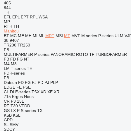
405
844
TH
EFL
EPL
EPT
RPL
WSA
MP
RTH
TH
Manitou
BT
MC
ME
MH
MI
ML
MRT
MSI
MT
MVT
M series
P-series
ULM
VJ
38
9407
TR200
TR250
FB
MULTIFARMER
P-series
PANORAMIC
ROTO
TF
TURBOFARMER
FB
FD
FG
NT
M4
M8
LM
T-series
TH
FDR-series
FB
Datsun
FD
FG
FJ
PD
PJ
PLP
EDGE
FE
PSE
CL
DI
E-series
TSX
XD
XE
XR
715
Ergos
Neos
CR
F3 151
RT
T30
VTDD
GS
LX
P
S-series
TX
KSB
KSL
GPD
SL
SMV
SDCY