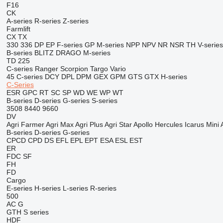
F16
CK
A-series
R-series
Z-series
Farmlift
CX
TX
330
336
DP
EP
F-series
GP
M-series
NPP
NPV
NR
NSR
TH
V-series
B-series
BLITZ
DRAGO
M-series
TD 225
C-series
Ranger
Scorpion
Targo
Vario
45
C-series
DCY
DPL
DPM
GEX
GPM
GTS
GTX
H-series
C-Series
ESR
GPC
RT
SC
SP
WD
WE
WP
WT
B-series
D-series
G-series
S-series
3508
8440
9660
DV
Agri Farmer
Agri Max
Agri Plus
Agri Star
Apollo
Hercules
Icarus
Mini 
B-series
D-series
G-series
CPCD
CPD
DS
EFL
EPL
EPT
ESA
ESL
EST
ER
FDC
SF
FH
FD
Cargo
E-series
H-series
L-series
R-series
500
AC
G
GTH
S series
HDF