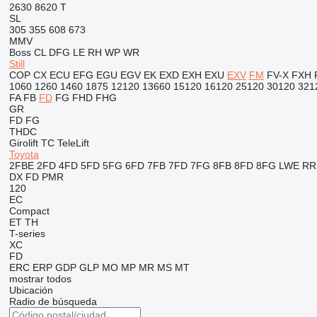
2630
8620 T
SL
305
355
608
673
MMV
Boss
CL
DFG
LE
RH
WP
WR
Still
COP
CX
ECU
EFG
EGU
EGV
EK
EXD
EXH
EXU
EXV
FM
FV-X
FXH
1060
1260
1460
1875
12120
13660
15120
16120
25120
30120
321
FA
FB
FD
FG
FHD
FHG
GR
FD
FG
THDC
Girolift
TC
TeleLift
Toyota
2FBE
2FD
4FD
5FD
5FG
6FD
7FB
7FD
7FG
8FB
8FD
8FG
LWE
RR
DX
FD
PMR
120
EC
Compact
ET
TH
T-series
XC
FD
ERC
ERP
GDP
GLP
MO
MP
MR
MS
MT
mostrar todos
Ubicación
Radio de búsqueda