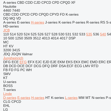
A-series
CBD
CDD
CJD
CPCD
CPD
CPQD
XF
Haulotte
4460
7440
CBD
CDD
CPCD
CPD
CPQD
CPYD
FD
K-series
DQ
MQ
VD
A-series
E-series
H-series
J-series
K-series
P-series
R-series
RS
S-s
HD-series
JCB
110
514
520
524
525
526
527
528
530
531
532
533
535
536
540
54
10
500
1250
3509
3512
4013
4014
4017
DSP
MC
HT
KV
3200
3415
JDQ
JGQN
Valmar
Jungheinrich
DFG
ECE
EFG
EFX
EJC
EJD
EJE
EKM
EKS
EKX
EMC
EMD
ERC
E
DB
DCD
DCE
DCF
DCG
DFQ
DRF
DSA
ECF
ECG
LMV
RTD
FB
FD
FG
PC
WH
SMV
KT
U-series
BOSS
T-series
Linde
D-series
E-series
H-series
HT
K-series
L-series
MM
MT
N-series
P-s
CLG
CPCD
EHL
LG