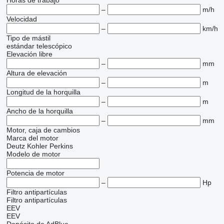
Horas de trabajo
–
m/h
Velocidad
–
km/h
Tipo de mástil
estándar
telescópico
Elevación libre
–
mm
Altura de elevación
–
m
Longitud de la horquilla
–
m
Ancho de la horquilla
–
mm
Motor, caja de cambios
Marca del motor
Deutz
Kohler
Perkins
Modelo de motor
Potencia de motor
–
Hp
Filtro antipartículas
Filtro antipartículas
EEV
EEV