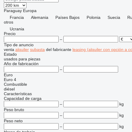
Paraguay
Europa
Francia
Alemania
Países Bajos
Polonia
Suecia
R
otros
Ucrania
Precio
–
Tipo de anuncio
venta
alquiler
subasta
del fabricante
leasing (alquiler con opción a 
Estado
usados
para piezas
Año de fabricación
–
Euro
Euro 4
Combustible
diésel
Características
Capacidad de carga
–
kg
Peso bruto
–
kg
Peso neto
–
kg