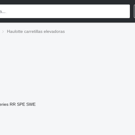
Haulotte carretillas elevadoras
eries
RR
SPE
SWE