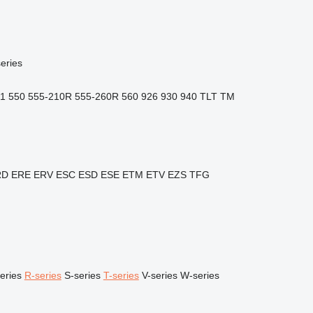
eries
1
550
555-210R
555-260R
560
926
930
940
TLT
TM
RD
ERE
ERV
ESC
ESD
ESE
ETM
ETV
EZS
TFG
eries
R-series
S-series
T-series
V-series
W-series