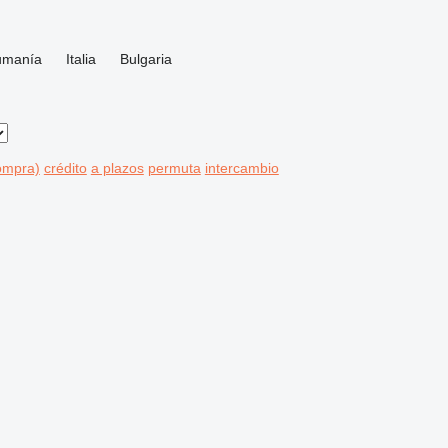
umanía
Italia
Bulgaria
compra)
crédito
a plazos
permuta
intercambio