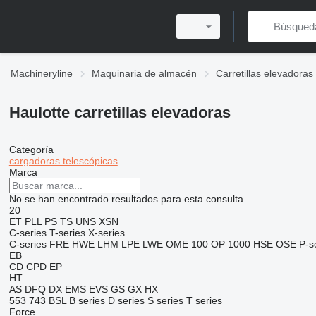
Machineryline
Maquinaria de almacén
Carretillas elevadoras
Haulotte carretillas elevadoras
Categoría
cargadoras telescópicas
Marca
No se han encontrado resultados para esta consulta
20
ET
PLL
PS
TS
UNS
XSN
C-series
T-series
X-series
C-series
FRE
HWE
LHM
LPE
LWE
OME 100
OP 1000 HSE
OSE
P-s
EB
CD
CPD
EP
HT
AS
DFQ
DX
EMS
EVS
GS
GX
HX
553
743
BSL
B series
D series
S series
T series
Force