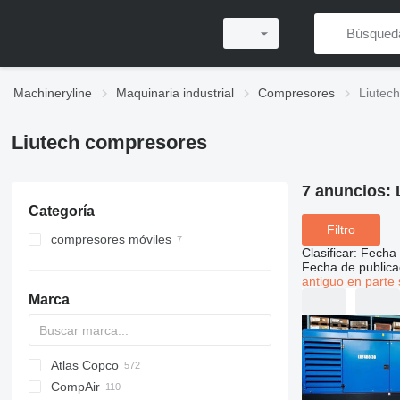
Machineryline
Maquinaria industrial
Compresores
Liutec
Liutech compresores
7 anuncios:
Categoría
Filtro
compresores móviles
Clasificar
:
Fecha 
Fecha de publica
antiguo en parte 
Marca
Atlas Copco
PDS
CompAir
DrillAir
XAS
PDP
PA
C-series
CPS