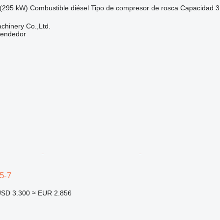
(295 kW)
Combustible
diésel
Tipo de compresor
de rosca
Capacidad
3
hinery Co.,Ltd.
vendedor
5-7
SD 3.300
≈ EUR 2.856