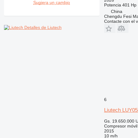
Sugiera un cambio
Potencia
401 Hp 
China
Chengdu Fesi Mac
Contacte con el 
Detalles de Liutech
6
Liutech LUY05
Gs. 19.650.000
U
Compresor móvil
2015
10 m/h