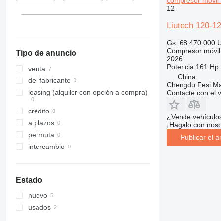
compresor móvil
12
Liutech 120-1
Gs. 68.470.000
U
Compresor móvil
Tipo de anuncio
2026
Potencia
161 Hp 
venta
China
del fabricante
Chengdu Fesi Mac
leasing (alquiler con opción a compra)
Contacte con el 
crédito
¿Vende vehículo
a plazos
¡Hagalo con noso
permuta
Publicar el a
intercambio
Estado
nuevo
usados