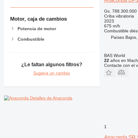
Anaconda DF5
Gs. 788.300.000
Criba vibratoria
Motor, caja de cambios
2023
675 m/h
Potencia de motor
Combustible
diés
Países Bajos,
Combustible
BAS World
22
años en Machi
¿Le faltan algunos filtros?
Contacte con el 
Sugiera un cambio
Detalles de Anaconda
1
Anaconda SR 