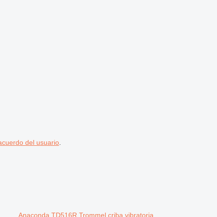
acuerdo del usuario
.
Anaconda TD516R Trommel criba vibratoria