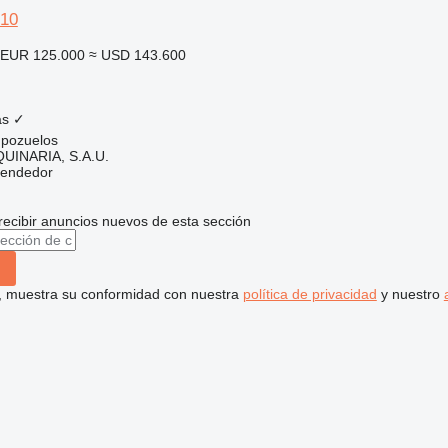
10
EUR 125.000
≈ USD 143.600
as
✓
pozuelos
INARIA, S.A.U.
vendedor
recibir anuncios nuevos de esta sección
uí, muestra su conformidad con nuestra
política de privacidad
y nuestro