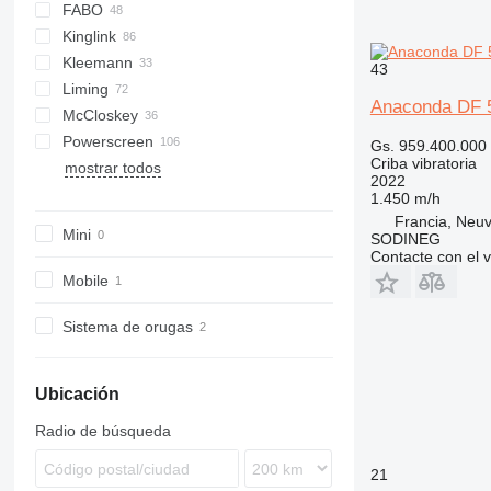
FABO
DF
60
SM
E-series
Kinglink
S-series
FTB
542
PC
Combo
DF 410
Kleemann
FTI
640
Explorer
2LSX
43
Liming
FTS
Frontier
KL
Mobiscreen
Anaconda DF 
McCloskey
Fullstar
Novum
ZSW
516
Powerscreen
MCK
R-series
Lokotrack
Gs. 959.400.000
Criba vibratoria
mostrar todos
ME
S-series
Nordberg
Chieftain
MPB
CS
Remax
QA
820
683
T5
1412
Orbital 3000
2022
PRO
V-series
Commander
RM
QE
883+
694
TS
1.450 m/h
Warrior
TSV
873
Francia, Neuv
Mini
SODINEG
883
Contacte con el 
Mobile
Sistema de orugas
Ubicación
Radio de búsqueda
21