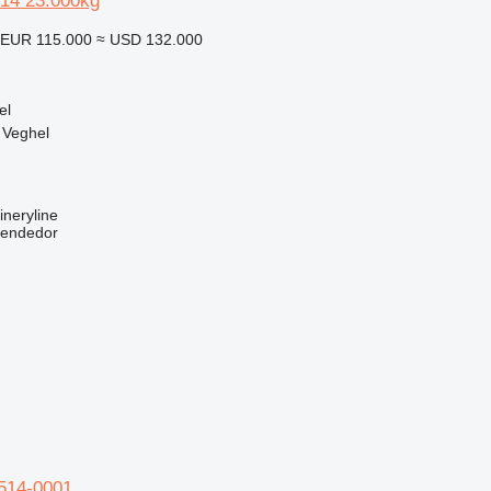
14 23.000kg
EUR 115.000
≈ USD 132.000
el
 Veghel
neryline
vendedor
514-0001