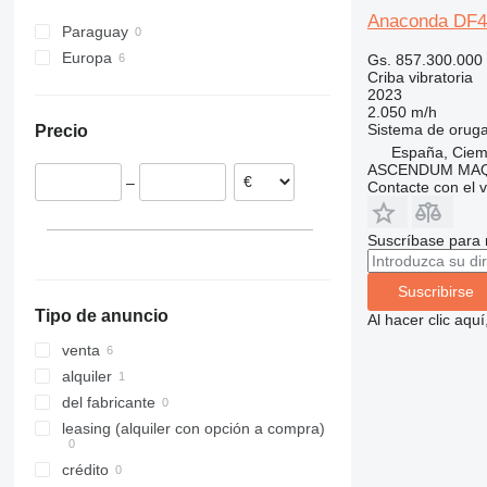
Anaconda DF4
Paraguay
Europa
Gs. 857.300.000
Criba vibratoria
Países Bajos
2023
Francia
2.050 m/h
Sistema de orug
Precio
Polonia
España, Ciem
España
ASCENDUM MAQU
–
Contacte con el 
Reino Unido
Suscríbase para 
Suscribirse
Tipo de anuncio
Al hacer clic aq
venta
alquiler
del fabricante
leasing (alquiler con opción a compra)
crédito