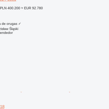
PLN 400.200
≈ EUR 92.780
a de orugas
✓
isław Śląski
vendedor
18