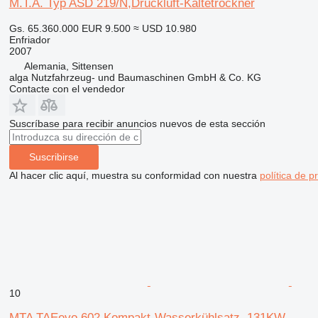
M.T.A. Typ ASD 219/N,Druckluft-Kältetrockner
Gs. 65.360.000
EUR 9.500
≈ USD 10.980
Enfriador
2007
Alemania, Sittensen
alga Nutzfahrzeug- und Baumaschinen GmbH & Co. KG
Contacte con el vendedor
Suscríbase para recibir anuncios nuevos de esta sección
Suscribirse
Al hacer clic aquí, muestra su conformidad con nuestra
política de p
10
MTA TAEevo 602 Kompakt-Wasserkühlsatz, 131KW