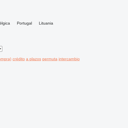
élgica
Portugal
Lituania
compra)
crédito
a plazos
permuta
intercambio