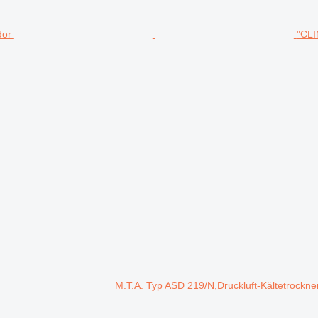
"CLI
M.T.A. Typ ASD 219/N,Druckluft-Kältetrockner