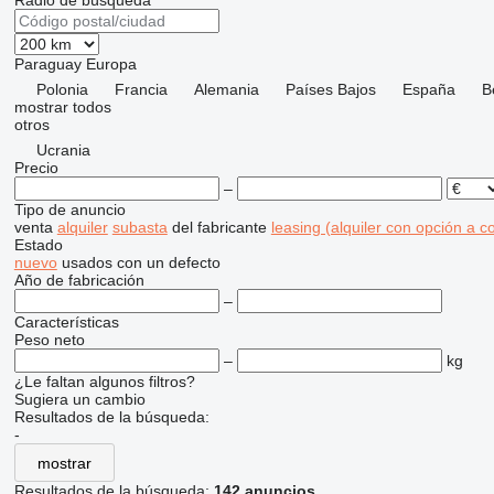
Radio de búsqueda
Paraguay
Europa
Polonia
Francia
Alemania
Países Bajos
España
B
mostrar todos
otros
Ucrania
Precio
–
Tipo de anuncio
venta
alquiler
subasta
del fabricante
leasing (alquiler con opción a 
Estado
nuevo
usados
con un defecto
Año de fabricación
–
Características
Peso neto
–
kg
¿Le faltan algunos filtros?
Sugiera un cambio
Resultados de la búsqueda:
-
mostrar
Resultados de la búsqueda:
142 anuncios