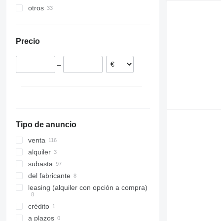
otros
España
Uzbekistán
Chile
Dinamarca
Israel
Colombia
México
Reino Unido
Ucrania
Precio
Suecia
Países Bajos
–
Bélgica
mostrar todos
Tipo de anuncio
venta
alquiler
subasta
del fabricante
leasing (alquiler con opción a compra)
crédito
a plazos