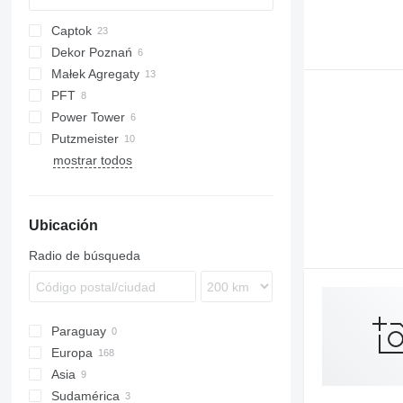
Captok
Dekor Poznań
CK
Małek Agregaty
BG
KOINE
PFT
Power Tower
G-series
Putzmeister
Ritmo
mostrar todos
MP 25
SL
SP
Ubicación
Radio de búsqueda
Paraguay
Europa
Asia
Polonia
Sudamérica
Alemania
Turquía