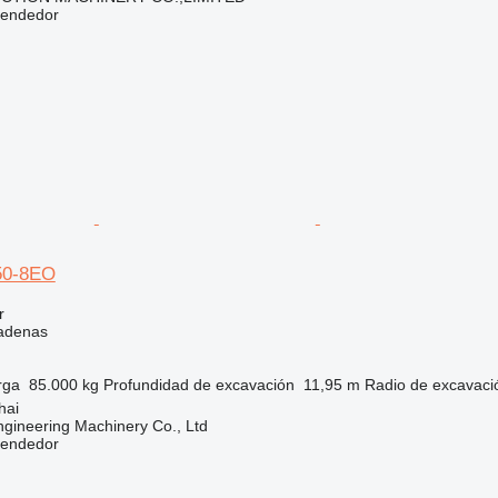
vendedor
50-8EO
r
adenas
rga
85.000 kg
Profundidad de excavación
11,95 m
Radio de excavaci
hai
gineering Machinery Co., Ltd
vendedor