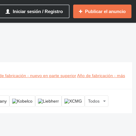
Iniciar sesión / Registro
Publicar el anuncio
ora a orugas, retroexcavadora de orugas
e fabricación - nuevo en parte superior
Año de fabricación - más
Todos