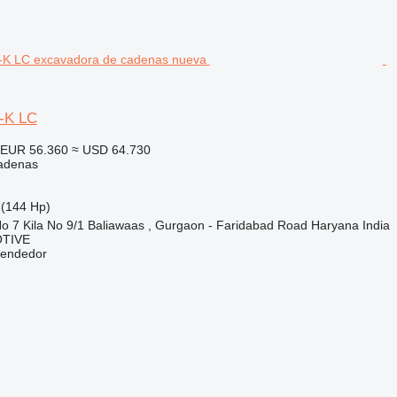
-K LC
EUR 56.360
≈ USD 64.730
adenas
(144 Hp)
 No 7 Kila No 9/1 Baliawaas , Gurgaon - Faridabad Road Haryana India
TIVE
vendedor