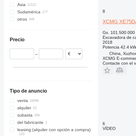
Asia
Países Bajos
317
8
Sudamérica
Polonia
China
318
otros
Alemania
India
Chile
319
XCMG XE75D
Lituania
Emiratos Árabes Unidos
Brasil
Ucrania
320
Gs. 101.500.000
Francia
Japón
Perú
México
321
Excavadora de c
Precio
Rumanía
Turquía
Colombia
Camerún
322
2018
Potencia
42.4 kW
España
Georgia
Argentina
Marruecos
323
China, Xuzho
–
Italia
Kirguistán
Ecuador
Ghana
324
XCMG E-commerc
mostrar todos
Corea del Sur
Uruguay
Sudáfrica
Contacte con el 
325
mostrar todos
Bolivia
Nigeria
326
mostrar todos
Tanzania
329
mostrar todos
330
Tipo de anuncio
336
340
venta
345
alquiler
349
subasta
350
del fabricante
6
VÍDEO
365
leasing (alquiler con opción a compra)