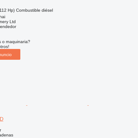
112 Hp)
Combustible
diésel
hai
nery Ltd
vendedor
s o maquinaria?
tros!
nuncio
6D
r
adenas