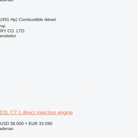
(491 Hp)
Combustible
diésel
hai
RY CO. LTD
vendedor
0D2L C7.1 direct injection engine
USD 38.000
≈ EUR 33.090
adenas