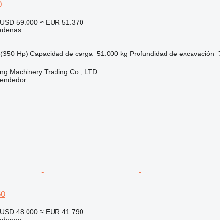
0
USD 59.000
≈ EUR 51.370
adenas
(350 Hp)
Capacidad de carga
51.000 kg
Profundidad de excavación
ng Machinery Trading Co., LTD.
vendedor
50
USD 48.000
≈ EUR 41.790
adenas