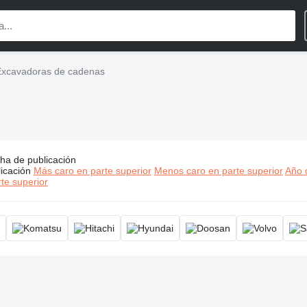
Excavadoras de cadenas
ha de publicación
cios:
Excavadoras de cadenas, excavadora de orugas, excavad
icación
Más caro en parte superior
Menos caro en parte superior
Año d
te superior