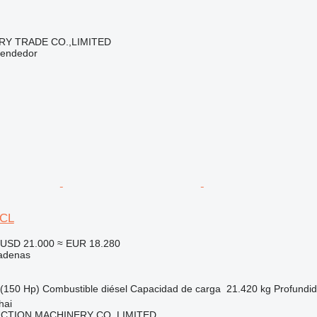
RY TRADE CO.,LIMITED
vendedor
0CL
USD 21.000
≈ EUR 18.280
adenas
(150 Hp)
Combustible
diésel
Capacidad de carga
21.420 kg
Profundi
hai
CTION MACHINERY CO.,LIMITED