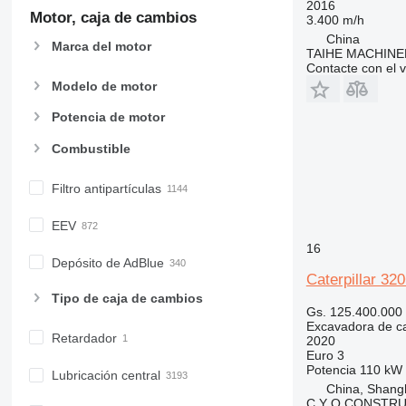
2016
Motor, caja de cambios
3.400 m/h
China
Marca del motor
TAIHE MACHINE
Contacte con el 
Modelo de motor
Potencia de motor
Combustible
Filtro antipartículas
EEV
16
Depósito de AdBlue
Caterpillar 32
Tipo de caja de cambios
Gs. 125.400.000
Excavadora de c
Retardador
2020
Euro 3
Potencia
110 kW 
Lubricación central
China, Shang
C Y Q CONSTRU