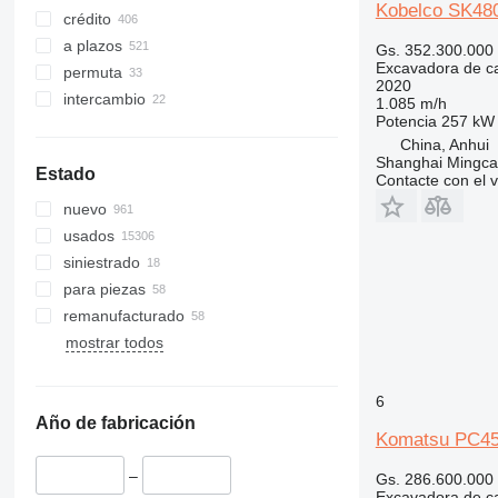
374
Kobelco SK48
crédito
375
a plazos
Gs. 352.300.000
390
Excavadora de c
permuta
395
2020
intercambio
1.085 m/h
C-series
Potencia
257 kW 
D series
China, Anhui
E-series
Shanghai Mingca
Estado
Contacte con el 
F-series
nuevo
GC
usados
M-series
siniestrado
PC
para piezas
V-series
remanufacturado
mostrar todos
6
Año de fabricación
Komatsu PC4
–
Gs. 286.600.000
Excavadora de c