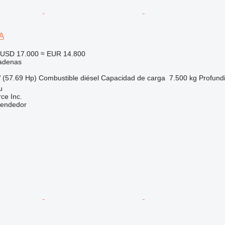
A
USD 17.000
≈ EUR 14.800
adenas
 (57.69 Hp)
Combustible
diésel
Capacidad de carga
7.500 kg
Profund
u
e Inc.
vendedor