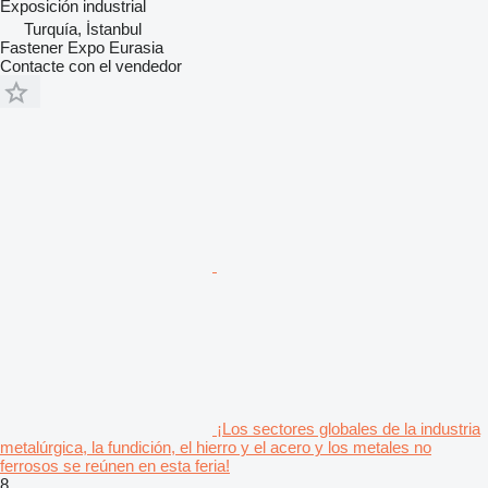
Exposición industrial
Turquía, İstanbul
Fastener Expo Eurasia
Contacte con el vendedor
¡Los sectores globales de la industria
metalúrgica, la fundición, el hierro y el acero y los metales no
ferrosos se reúnen en esta feria!
8