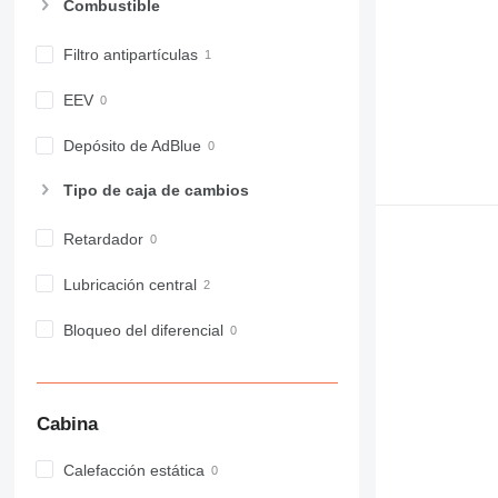
Combustible
980
982
Filtro antipartículas
988
990
EEV
992
Depósito de AdBlue
AP
C-series
Tipo de caja de cambios
CB
CS
Retardador
D series
Lubricación central
E-series
F-series
Bloqueo del diferencial
GC
IT
M-series
MH
Cabina
NR
Calefacción estática
PM