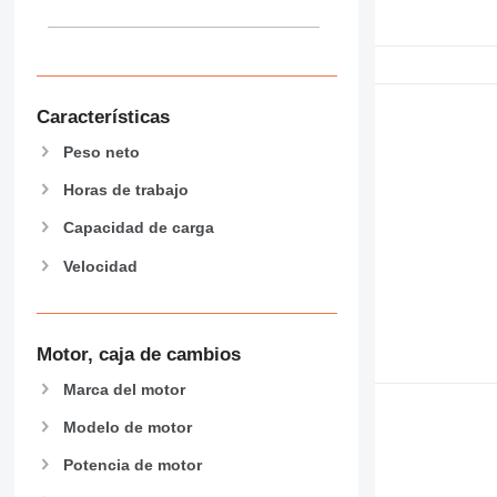
907
908
910
914
Características
918
920
Peso neto
924
Horas de trabajo
926
928
Capacidad de carga
930
Velocidad
938
950
953
Motor, caja de cambios
955
962
Marca del motor
963
Modelo de motor
966
972
Potencia de motor
973