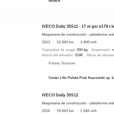
HEBEN
IVECO Daily 35S11 - 17 m gsr e179 t b
Maquinaria de construcción - plataforma so
2013
52.000 km
2.800 m/h
Capacidad de carga
200 kg
Suspensión
r
Marca del elevador
GSR
Altura de elevac
Polonia, Rzeszów
Center Lifts Polska Piotr Kaszowski sp. k
IVECO Daily 35S12
Maquinaria de construcción - plataforma so
2016
76.653 km
2.545 m/h