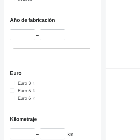
345
Vibromax
349
350
Año de fabricación
365
374
–
390
395
416
420
424
Euro
426
Euro 3
428
Euro 5
430
Euro 6
432
434
444
Kilometraje
589
826
–
km
906