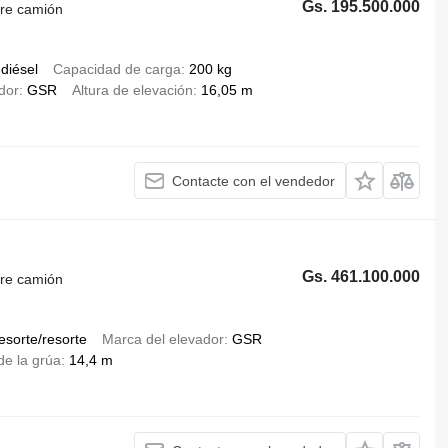
Gs. 195.500.000
bre camión
diésel
Capacidad de carga
200 kg
dor
GSR
Altura de elevación
16,05 m
Contacte con el vendedor
Gs. 461.100.000
bre camión
esorte/resorte
Marca del elevador
GSR
de la grúa
14,4 m