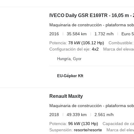
IVECO Daily GSR E169TR - 16,05 m - 
Maquinaria de construcción - plataforma so
2016
35.584 km
1.732 m/h
Euro 5
Potencia
78 kW (106.12 Hp)
Combustible
Configuración del eje
4x2
Marca del eleva
Hungría, Gyor
EU-Gépker Kft
Renault Maxity
Maquinaria de construcción - plataforma so
2018
49.339 km
2.561 m/h
Potencia
96 kW (130 Hp)
Capacidad de c
Suspensión
resorte/resorte
Marca del ele