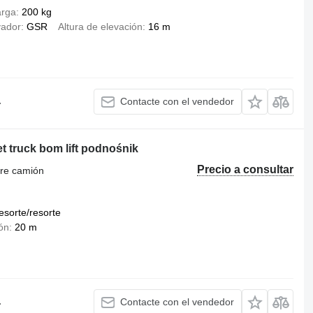
arga
200 kg
vador
GSR
Altura de elevación
16 m
.
Contacte con el vendedor
t truck bom lift podnośnik
Precio a consultar
bre camión
esorte/resorte
ión
20 m
.
Contacte con el vendedor