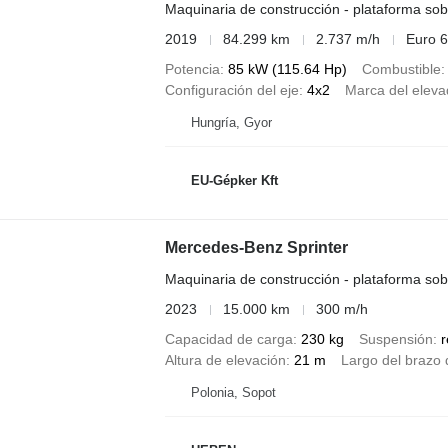
Maquinaria de construcción - plataforma so
2019
84.299 km
2.737 m/h
Euro 6
Potencia
85 kW (115.64 Hp)
Combustible
Configuración del eje
4x2
Marca del eleva
Hungría, Gyor
EU-Gépker Kft
Mercedes-Benz Sprinter
Maquinaria de construcción - plataforma so
2023
15.000 km
300 m/h
Capacidad de carga
230 kg
Suspensión
r
Altura de elevación
21 m
Largo del brazo 
Polonia, Sopot