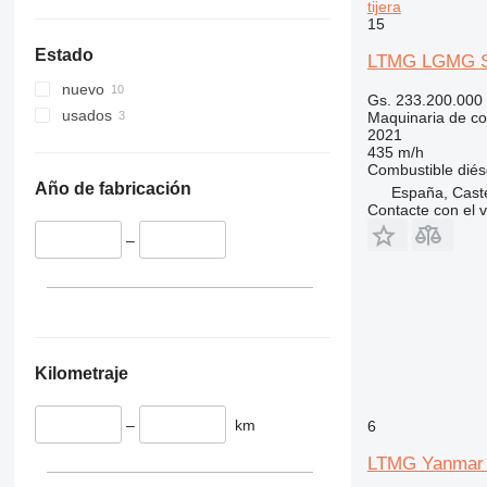
tijera
329
S-Series
15
330
TM
Estado
LTMG LGMG S
336
VMT
nuevo
340
Vibromax
Gs. 233.200.000
usados
Maquinaria de con
345
2021
349
435 m/h
Combustible
diés
350
Año de fabricación
España, Caste
365
Contacte con el 
374
–
390
395
416
420
424
Kilometraje
426
428
–
km
6
430
432
LTMG Yanmar
434