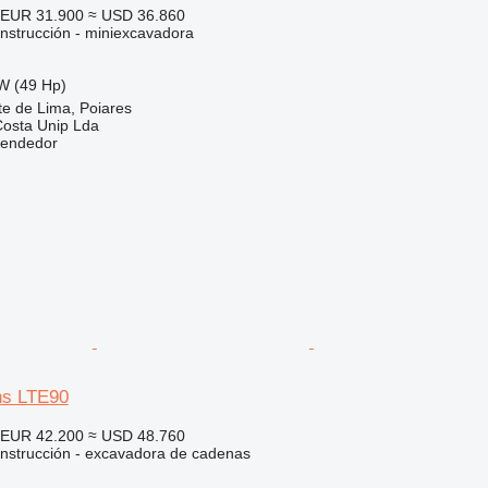
EUR 31.900
≈ USD 36.860
nstrucción - miniexcavadora
W (49 Hp)
te de Lima, Poiares
Costa Unip Lda
vendedor
s LTE90
EUR 42.200
≈ USD 48.760
nstrucción - excavadora de cadenas