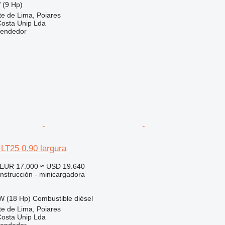
 (9 Hp)
te de Lima, Poiares
Costa Unip Lda
vendedor
LT25 0.90 largura
EUR 17.000
≈ USD 19.640
nstrucción - minicargadora
W (18 Hp)
Combustible
diésel
te de Lima, Poiares
Costa Unip Lda
vendedor