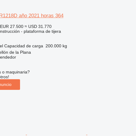
1218D año 2021 horas 364
EUR 27.500
≈ USD 31.770
strucción - plataforma de tijera
el
Capacidad de carga
200.000 kg
llón de la Plana
vendedor
s o maquinaria?
tros!
nuncio