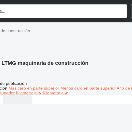
de construcción
:
LTMG maquinaria de construcción
de publicación
ción
Más caro en parte superior
Menos caro en parte superior
Año de f
superior
Kilometraje ⬊
Kilometraje ⬈