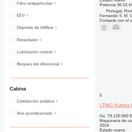
963
Filtro antipartículas
Potencia
36.02 k
966
Portugal, Pon
EEV
Fernando S. M. 
972
Contacte con el 
973
Depósito de AdBlue
980
982
Retardador
988
990
Lubricación central
992
Bloqueo del diferencial
AP
C-series
CB
CS
Cabina
D series
5
Calefacción estática
E-series
LTMG Kubota 
F-series
Aire acondicionado
GC
Gs. 79.120.000
E
Maquinaria de co
IT
2024
M-series
Estado
nuevo