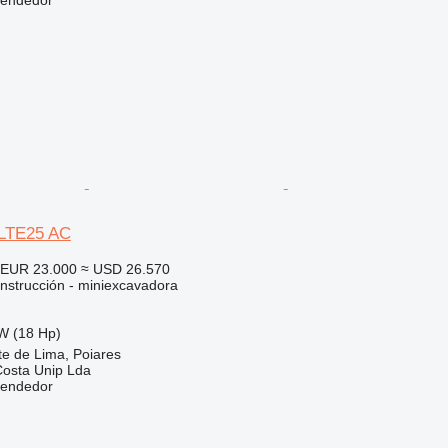
LTE25 AC
EUR 23.000
≈ USD 26.570
nstrucción - miniexcavadora
W (18 Hp)
te de Lima, Poiares
Costa Unip Lda
vendedor