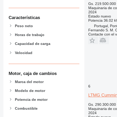
Gs. 219.500.000
444
Maquinaria de co
2024
589
Estado
nuevo
Características
826
Potencia
36.02 k
906
Portugal, Pon
Peso neto
Fernando S. M. 
907
Contacte con el 
Horas de trabajo
908
910
Capacidad de carga
914
Velocidad
918
924
926
Motor, caja de cambios
928
930
Marca del motor
6
938
Modelo de motor
950
LTMG Cummin
Potencia de motor
953
Gs. 290.300.000
955
Combustible
Maquinaria de co
962
2024
Estado
nuevo