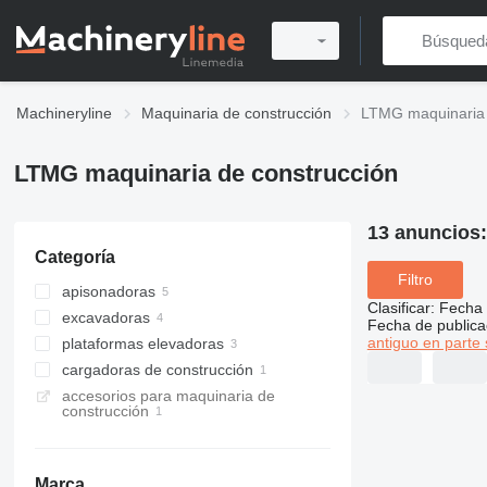
Machineryline
Maquinaria de construcción
LTMG maquinaria 
LTMG maquinaria de construcción
13 anuncios
Categoría
Filtro
apisonadoras
Clasificar
:
Fecha 
excavadoras
compactadores manuales
Fecha de publica
antiguo en parte 
plataformas elevadoras
miniexcavadoras
cargadoras de construcción
excavadoras de cadenas
plataformas de tijera
accesorios para maquinaria de
plataformas articuladas
minicargadoras
construcción
Marca