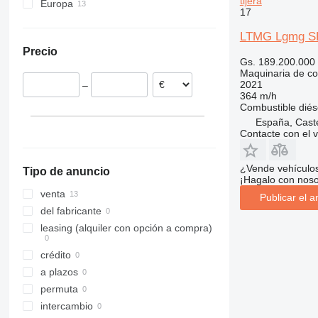
tijera
Europa
306
407
2030
LTR
FMX
XE
17
Portugal
307
409
2630
MK
G-series
XG
LTMG Lgmg SR
España
308
426
2646
PR
L-series
XM
Precio
311
427
3246
R-series
LM
XP
Gs. 189.200.000
Maquinaria de con
312
435S
3369
SD
XR
2021
–
313
436
3394
XS
364 m/h
Combustible
diés
314
437
4069
XZ
España, Caste
315
456
4394
ZL
Contacte con el 
316
457
E-series
317
8008
Liftlux
¿Vende vehículo
Tipo de anuncio
318
8018
Pecolift
¡Hagalo con noso
319
8025
R-series
venta
Publicar el a
320
8026
Toucan
del fabricante
321
8030
leasing (alquiler con opción a compra)
322
8035
crédito
323
CT
a plazos
324
JS
permuta
325
JZ
intercambio
326
NXT