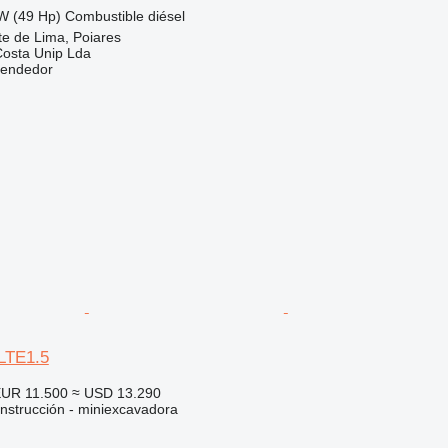
W (49 Hp)
Combustible
diésel
te de Lima, Poiares
Costa Unip Lda
vendedor
LTE1.5
UR 11.500
≈ USD 13.290
nstrucción - miniexcavadora