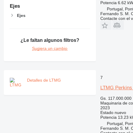
Potencia
6.62 kW
MH
Ejes
Portugal, Pon
NR
Fernando S. M. 
Ejes
Contacte con el 
PM
RM
¿Le faltan algunos filtros?
Sugiera un cambio
7
Detalles de LTMG
LTMG Perkins 
Gs. 117.000.000
Maquinaria de co
2023
Estado
nuevo
Potencia
13.23 k
Portugal, Pon
Fernando S. M. 
Contacte con el 