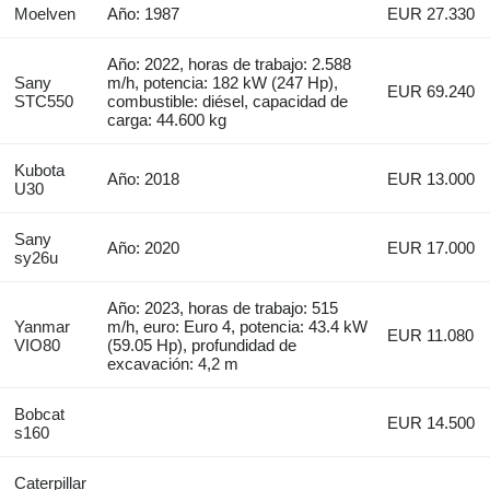
Moelven
Año: 1987
EUR 27.330
Año: 2022, horas de trabajo: 2.588
Sany
m/h, potencia: 182 kW (247 Hp),
EUR 69.240
STC550
combustible: diésel, capacidad de
carga: 44.600 kg
Kubota
Año: 2018
EUR 13.000
U30
Sany
Año: 2020
EUR 17.000
sy26u
Año: 2023, horas de trabajo: 515
Yanmar
m/h, euro: Euro 4, potencia: 43.4 kW
EUR 11.080
VIO80
(59.05 Hp), profundidad de
excavación: 4,2 m
Bobcat
EUR 14.500
s160
Caterpillar