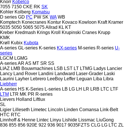
Knorr
Kobelco
7055
7150
CKE
RK
SK
Kohler
Kolberg
Komatsu
D series
GD
PC
PW
SK
WA
WB
Komptech
Konecranes
Kontur
Kovaco
Kowloon
Kraft
Kramer
5035
5050
5065
5075
Allrad
KL
KT
Kreber
Kredmash
Krings
Kroll
Krupinski Cranes
Krupp
KMK
Krøll
Kubix
Kubota
A-series
GL-series
K-series
KX-series
M-series
R-series
U-
series
LGCM
LGMG
A-series
AR
AS
MT
SR
SS
LIAZ
LMB Bouwmachines
LSB
LST
LT
LTMG
Ladys
Lancier
Lancy
Land Rover
Landini
Landward
Laser-Grader
Laski
Laurini
Layher
Lebrero
LeeBoy
Leffer
Leguan
Liba
Libra
Liebherr
A-series
HS
K-Series
L-series
LB
LG
LH
LR
LRB
LTC
LTF
LTM
LTR
MK
PR
R-series
Lievers Holland
Liftlux
SL
Ligier
Lilleseth
Limetec
Lincoln
Linden Comansa
Link-Belt
HTC
RTC
Linnhoff & Henne
Lintec
Linyu
Lishide
Lissmac
LiuGong
836
855
856
920E
922
936
9017
9035FZTS
CLG
LG
LTC
ZL