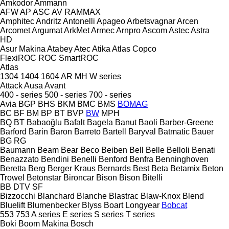
Amkodor
Ammann
AFW
AP
ASC
AV
RAMMAX
Amphitec
Andritz
Antonelli
Apageo
Arbetsvagnar
Arcen
Arcomet
Argumat
ArkMet
Armec
Arnpro
Ascom
Astec
Astra
HD
Asur Makina
Atabey
Atec
Atika
Atlas Copco
FlexiROC
ROC
SmartROC
Atlas
1304
1404
1604
AR
MH
W series
Attack
Ausa
Avant
400 - series
500 - series
700 - series
Avia
BGP
BHS
BKM
BMC
BMS
BOMAG
BC
BF
BM
BP
BT
BVP
BW
MPH
BQ
BT
Babaoğlu
Bafalt
Bagela
Banut
Baoli
Barber-Greene
Barford
Barin
Baron
Barreto
Bartell
Baryval
Batmatic
Bauer
BG
RG
Baumann
Beam
Bear
Beco
Beiben
Bell
Belle
Belloli
Benati
Benazzato
Bendini
Benelli
Benford
Benfra
Benninghoven
Beretta
Berg
Berger Kraus
Bernards
Best
Beta
Betamix
Beton
Trowel
Betonstar
Bironcar
Bison
Bison
Bitelli
BB
DTV
SF
Bizzocchi
Blanchard
Blanche
Blastrac
Blaw-Knox
Blend
Bluelift
Blumenbecker
Blyss
Boart Longyear
Bobcat
553
753
A series
E series
S series
T series
Boki
Boom Makina
Bosch