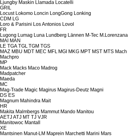
Ljungby Maskin
Llamada
Locatelli
GRIL
Locust
Lokomo
Loncin
LongGong
Lonking
CDM
LG
Loro & Parisini
Los Antonios
Lovol
FR
Lugong
Lumag
Luna
Lundberg
Lännen
M-Tec
M.Lorenzana
MAI
MAN
LE
TGA
TGL
TGM
TGS
MAZ
MBU
MDT
MEC
MFL
MGI
MKG
MPT
MST
MTS
Mach
Machpro
MP
Mack
Macks
Maco
Madrog
Madpatcher
Maeda
MC
Mag-Trade
Magic
Magirus
Magirus-Deutz
Magni
DS
ES
Magnum
Mahindra
Mait
HR
Makita
Malmbergs
Mammut
Mando
Manitou
AETJ
ATJ
MT
TJ
VJR
Manitowoc
Mantall
XE
Mantsinen
Manut-LM
Maprein
Marchetti
Marini
Mars