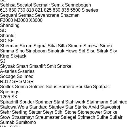
Sebhsa
Secatol
Secmair
Semix
Sennebogen
613
630
730
818
821
825
830
835
5500
S series
Sequani
Sermac
Sevencrane
Shacman
F3000
M3000
X3000
Shanding
SD
Shantui
SD
SE
Sherman
Sicom
Sigma
Sika
Silla
Simem
Simesa
Simex
Simma
Sino
Sinoboom
Sinotruk Howo
Sirl
Sisu
Sitrak
Sky
King
Skyjack
SJ
Skytrak
Smart
Smartlift
Smit
Snorkel
A-series
S-series
Socage
Soilmec
R312
SF
SM
SR
Soiltek
Soima
Solmec
Solus
Somero
Soukkio
Spatpac
Spierings
1265
SK
Spiradrill
Sprider
Springer
Stahl
Stahlwerk
Stainmann
Staliniec
Stalowa Wola
Standard
Stanley
Star
Starke Arvid
Stavostroj
Stehr
Sterling
Stetter
Steyr
Stihl
Stone
Stonepower
Storike
Stow
Strassmayr
Streumaster
Striegel
Strimech
Suihe
Sullair
Sumab
Sumitomo