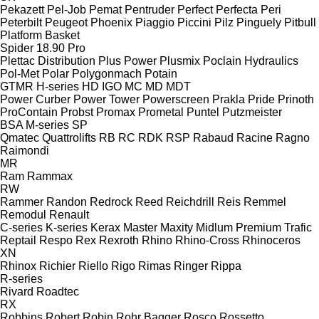
Pekazett
Pel-Job
Pemat
Pentruder
Perfect
Perfecta
Peri
Peterbilt
Peugeot
Phoenix
Piaggio
Piccini
Pilz
Pinguely
Pitbull
Platform Basket
Spider 18.90 Pro
Plettac Distribution
Plus Power
Plusmix
Poclain Hydraulics
Pol-Met
Polar
Polygonmach
Potain
GTMR
H-series
HD
IGO
MC
MD
MDT
Power Curber
Power Tower
Powerscreen
Prakla
Pride
Prinoth
ProContain
Probst
Promax
Prometal
Puntel
Putzmeister
BSA
M-series
SP
Qmatec
Quattrolifts
RB
RC
RDK
RSP
Rabaud
Racine
Ragno
Raimondi
MR
Ram
Rammax
RW
Rammer
Randon
Redrock
Reed
Reichdrill
Reis
Remmel
Remodul
Renault
C-series
K-series
Kerax
Master
Maxity
Midlum
Premium
Trafic
Reptail
Respo
Rex
Rexroth
Rhino
Rhino-Cross
Rhinoceros
XN
Rhinox
Richier
Riello
Rigo
Rimas
Ringer
Rippa
R-series
Rivard
Roadtec
RX
Robbins
Robert
Robin
Rohr Bagger
Rosco
Rossetto