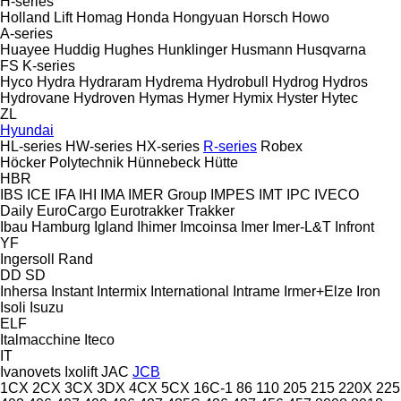
H-series
Holland Lift
Homag
Honda
Hongyuan
Horsch
Howo
A-series
Huayee
Huddig
Hughes
Hunklinger
Husmann
Husqvarna
FS
K-series
Hyco
Hydra
Hydraram
Hydrema
Hydrobull
Hydrog
Hydros
Hydrovane
Hydroven
Hymas
Hymer
Hymix
Hyster
Hytec
ZL
Hyundai
HL-series
HW-series
HX-series
R-series
Robex
Höcker Polytechnik
Hünnebeck
Hütte
HBR
IBS
ICE
IFA
IHI
IMA
IMER Group
IMPES
IMT
IPC
IVECO
Daily
EuroCargo
Eurotrakker
Trakker
Ibau Hamburg
Igland
Ihimer
Imcoinsa
Imer
Imer-L&T
Infront
YF
Ingersoll Rand
DD
SD
Inhersa
Instant
Intermix
International
Intrame
Irmer+Elze
Iron
Isoli
Isuzu
ELF
Italmacchine
Iteco
IT
Ivanovets
Ixolift
JAC
JCB
1CX
2CX
3CX
3DX
4CX
5CX
16C-1
86
110
205
215
220X
225