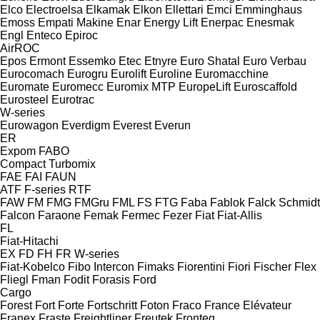
Elco
Electroelsa
Elkamak
Elkon
Ellettari
Emci
Emminghaus
Emoss
Empati Makine
Enar
Energy Lift
Enerpac
Enesmak
Engl
Enteco
Epiroc
AirROC
Epos
Ermont
Essemko
Etec
Etnyre
Euro Shatal
Euro Verbau
Eurocomach
Eurogru
Eurolift
Euroline
Euromacchine
Euromate
Euromecc
Euromix MTP
EuropeLift
Euroscaffold
Eurosteel
Eurotrac
W-series
Eurowagon
Everdigm
Everest
Everun
ER
Expom
FABO
Compact
Turbomix
FAE
FAI
FAUN
ATF
F-series
RTF
FAW
FM
FMG
FMGru
FML
FS
FTG
Faba
Fablok
Falck Schmidt
Falcon
Faraone
Femak
Fermec
Fezer
Fiat
Fiat-Allis
FL
Fiat-Hitachi
EX
FD
FH
FR
W-series
Fiat-Kobelco
Fibo Intercon
Fimaks
Fiorentini
Fiori
Fischer
Flex
Fliegl
Fman
Fodit
Forasis
Ford
Cargo
Forest
Fort
Forte
Fortschritt
Foton
Fraco
France Elévateur
Franex
Fraste
Freightliner
Freutek
Fronteq