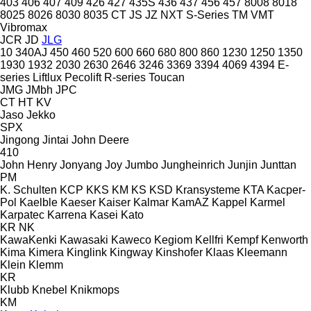
403
406
407
409
426
427
435S
436
437
456
457
8008
8018
8025
8026
8030
8035
CT
JS
JZ
NXT
S-Series
TM
VMT
Vibromax
JCR
JD
JLG
10
340AJ
450
460
520
600
660
680
800
860
1230
1250
1350
1930
1932
2030
2630
2646
3246
3369
3394
4069
4394
E-
series
Liftlux
Pecolift
R-series
Toucan
JMG
JMbh
JPC
CT
HT
KV
Jaso
Jekko
SPX
Jingong
Jintai
John Deere
410
John Henry
Jonyang
Joy
Jumbo
Jungheinrich
Junjin
Junttan
PM
K. Schulten
KCP
KKS
KM
KS
KSD Kransysteme
KTA
Kacper-
Pol
Kaelble
Kaeser
Kaiser
Kalmar
KamAZ
Kappel
Karmel
Karpatec
Karrena
Kasei
Kato
KR
NK
KawaKenki
Kawasaki
Kaweco
Kegiom
Kellfri
Kempf
Kenworth
Kima
Kimera
Kinglink
Kingway
Kinshofer
Klaas
Kleemann
Klein
Klemm
KR
Klubb
Knebel
Knikmops
KM