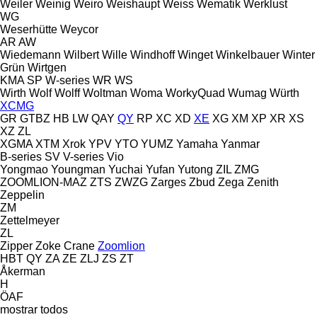
Weiler
Weinig
Weiro
Weishaupt
Weiss
Wematik
Werklust
WG
Weserhütte
Weycor
AR
AW
Wiedemann
Wilbert
Wille
Windhoff
Winget
Winkelbauer
Winter
Grün
Wirtgen
KMA
SP
W-series
WR
WS
Wirth
Wolf
Wolff
Woltman
Woma
WorkyQuad
Wumag
Würth
XCMG
GR
GTBZ
HB
LW
QAY
QY
RP
XC
XD
XE
XG
XM
XP
XR
XS
XZ
ZL
XGMA
XTM
Xrok
YPV
YTO
YUMZ
Yamaha
Yanmar
B-series
SV
V-series
Vio
Yongmao
Youngman
Yuchai
Yufan
Yutong
ZIL
ZMG
ZOOMLION-MAZ
ZTS
ZWZG
Zarges
Zbud
Zega
Zenith
Zeppelin
ZM
Zettelmeyer
ZL
Zipper
Zoke Crane
Zoomlion
HBT
QY
ZA
ZE
ZLJ
ZS
ZT
Åkerman
H
ÖAF
mostrar todos