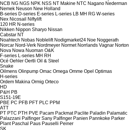
NCB
NG
NGS
NPK
NSS
NT Makine
NTC
Nagano
Nederman
Nemek
Neuson
New Holland
B-series
D-series
E-series
L-series
LB
MH
RG
W-series
Nex
Nicosail
Niftylift
120
HR
N-series
Nikken
Nippon Sharyo
Nissan
Cabstar
NT
Noahtech
Nobas
Noblelift
Nodigmarket24
Noe
Noggerath
Norcar
Nord-Verk
Nordmeyer
Normet
Norrlands Vagnar
Norton
Nova
Nowa
Nuoman
O&K
F-series
L-series
MH
RH
Océ
Oehler
Oertli
Oil & Steel
Snake
Oilmens
Olinpump
Omac
Omega
Omme
Opel
Optimas
H-series
Ordem Makina
Ormig
Orteco
HD
P&H
PB
S151-19E
PBE
PC
PFB
PFT
PLC
PPM
ATT
PT
PTC
PTH
PVE
Pacam
Packmat
Paclite
Paladin
Palamatic
Palazzani
Palfinger Sany
Palfinger
Panien
Pannkoke
Parker
Plant
Paschal
Paus
Pauselli
Peiner
SK