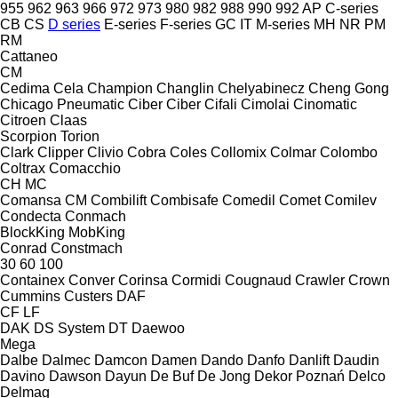
955
962
963
966
972
973
980
982
988
990
992
AP
C-series
CB
CS
D series
E-series
F-series
GC
IT
M-series
MH
NR
PM
RM
Cattaneo
CM
Cedima
Cela
Champion
Changlin
Chelyabinecz
Cheng Gong
Chicago Pneumatic
Ciber
Ciber
Cifali
Cimolai
Cinomatic
Citroen
Claas
Scorpion
Torion
Clark
Clipper
Clivio
Cobra
Coles
Collomix
Colmar
Colombo
Coltrax
Comacchio
CH
MC
Comansa CM
Combilift
Combisafe
Comedil
Comet
Comilev
Condecta
Conmach
BlockKing
MobKing
Conrad
Constmach
30
60
100
Containex
Conver
Corinsa
Cormidi
Cougnaud
Crawler
Crown
Cummins
Custers
DAF
CF
LF
DAK
DS System
DT
Daewoo
Mega
Dalbe
Dalmec
Damcon
Damen
Dando
Danfo
Danlift
Daudin
Davino
Dawson
Dayun
De Buf
De Jong
Dekor Poznań
Delco
Delmag