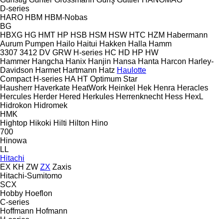
D-series
HARO
HBM
HBM-Nobas
BG
HBXG
HG
HMT
HP
HSB
HSM
HSW
HTC
HZM
Habermann
Aurum Pumpen
Hailo
Haitui
Hakken
Halla
Hamm
3307
3412
DV
GRW
H-series
HC
HD
HP
HW
Hammer
Hangcha
Hanix
Hanjin
Hansa
Hanta
Harcon
Harley-
Davidson
Harmet
Hartmann
Hatz
Haulotte
Compact
H-series
HA
HT
Optimum
Star
Hausherr
Haverkate
HeatWork
Heinkel
Hek
Henra
Heracles
Hercules
Herder
Hered
Herkules
Herrenknecht
Hess
HexL
Hidrokon
Hidromek
HMK
Hightop
Hikoki
Hilti
Hilton
Hino
700
Hinowa
LL
Hitachi
EX
KH
ZW
ZX
Zaxis
Hitachi-Sumitomo
SCX
Hobby
Hoeflon
C-series
Hoffmann
Hofmann