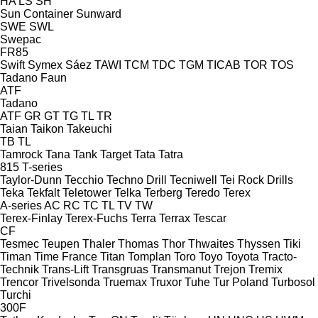
HA
LS
SH
Sun Container
Sunward
SWE
SWL
Swepac
FR85
Swift
Symex
Sáez
TAWI
TCM
TDC
TGM
TICAB
TOR
TOS
Tadano Faun
ATF
Tadano
ATF
GR
GT
TG
TL
TR
Taian
Taikon
Takeuchi
TB
TL
Tamrock
Tana
Tank
Target
Tata
Tatra
815
T-series
Taylor-Dunn
Tecchio
Techno Drill
Tecniwell
Tei Rock Drills
Teka
Tekfalt
Teletower
Telka
Terberg
Teredo
Terex
A-series
AC
RC
TC
TL
TV
TW
Terex-Finlay
Terex-Fuchs
Terra
Terrax
Tescar
CF
Tesmec
Teupen
Thaler
Thomas
Thor
Thwaites
Thyssen
Tiki
Timan
Time France
Titan
Tomplan
Toro
Toyo
Toyota
Tracto-
Technik
Trans-Lift
Transgruas
Transmanut
Trejon
Tremix
Trencor
Trivelsonda
Truemax
Truxor
Tuhe
Tur Poland
Turbosol
Turchi
300F