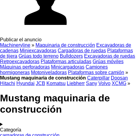
Publicar el anuncio
Machineryline
»
Maquinaria de construcción
Excavadoras de
cadenas
Miniexcavadoras
Cargadoras de ruedas
Plataformas
de tijera
Grúas todo terreno
Bulldozers
Excavadoras de ruedas
Retroexcavadoras
Plataformas articuladas
Grúas móviles
Máquinas perforadoras
Minicargadoras
Camiones
hormigoneras
Motoniveladoras
Plataformas sobre camión
»
Mustang maquinaria de construcción
Caterpillar
Doosan
Hitachi
Hyundai
JCB
Komatsu
Liebherr
Sany
Volvo
XCMG
»
Mustang maquinaria de
construcción
Categoría
cargadoras de construcción