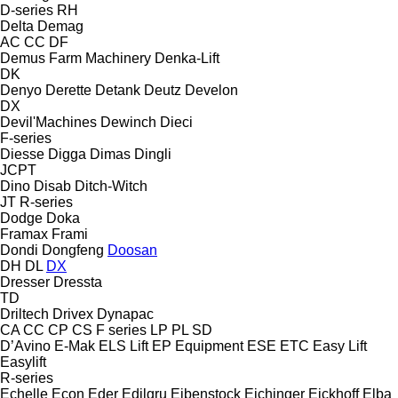
D-series
RH
Delta
Demag
AC
CC
DF
Demus Farm Machinery
Denka-Lift
DK
Denyo
Derette
Detank
Deutz
Develon
DX
Devil'Machines
Dewinch
Dieci
F-series
Diesse
Digga
Dimas
Dingli
JCPT
Dino
Disab
Ditch-Witch
JT
R-series
Dodge
Doka
Framax
Frami
Dondi
Dongfeng
Doosan
DH
DL
DX
Dresser
Dressta
TD
Driltech
Drivex
Dynapac
CA
CC
CP
CS
F series
LP
PL
SD
D’Avino
E-Mak
ELS Lift
EP Equipment
ESE
ETC
Easy Lift
Easylift
R-series
Echelle
Econ
Eder
Edilgru
Eibenstock
Eichinger
Eickhoff
Elba