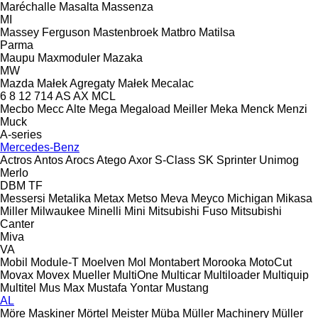
Maréchalle
Masalta
Massenza
MI
Massey Ferguson
Mastenbroek
Matbro
Matilsa
Parma
Maupu
Maxmoduler
Mazaka
MW
Mazda
Małek Agregaty
Małek
Mecalac
6
8
12
714
AS
AX
MCL
Mecbo
Mecc Alte
Mega
Megaload
Meiller
Meka
Menck
Menzi
Muck
A-series
Mercedes-Benz
Actros
Antos
Arocs
Atego
Axor
S-Class
SK
Sprinter
Unimog
Merlo
DBM
TF
Messersi
Metalika
Metax
Metso
Meva
Meyco
Michigan
Mikasa
Miller
Milwaukee
Minelli
Mini
Mitsubishi Fuso
Mitsubishi
Canter
Miva
VA
Mobil
Module-T
Moelven
Mol
Montabert
Morooka
MotoCut
Movax
Movex
Mueller
MultiOne
Multicar
Multiloader
Multiquip
Multitel
Mus Max
Mustafa Yontar
Mustang
AL
Möre Maskiner
Mörtel Meister
Müba
Müller Machinery
Müller