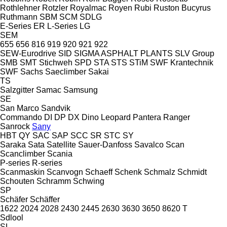
Rothlehner
Rotzler
Royalmac
Royen
Rubi
Ruston Bucyrus
Ruthmann
SBM
SCM
SDLG
E-Series
ER
L-Series
LG
SEM
655
656
816
919
920
921
922
SEW-Eurodrive
SID
SIGMA ASPHALT PLANTS
SLV Group
SMB
SMT Stichweh
SPD
STA
STS
STiM
SWF Krantechnik
SWF
Sachs
Saeclimber
Sakai
TS
Salzgitter
Samac
Samsung
SE
San Marco
Sandvik
Commando
DI
DP
DX
Dino
Leopard
Pantera
Ranger
Sanrock
Sany
HBT
QY
SAC
SAP
SCC
SR
STC
SY
Saraka
Sata
Satellite
Sauer-Danfoss
Savalco
Scan
Scanclimber
Scania
P-series
R-series
Scanmaskin
Scanvogn
Schaeff
Schenk
Schmalz
Schmidt
Schouten
Schramm
Schwing
SP
Schäfer
Schäffer
1622
2024
2028
2430
2445
2630
3630
3650
8620 T
Sdlool
SL