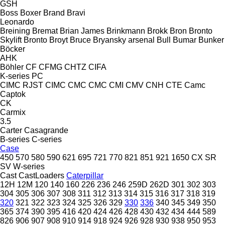
GSH
Boss
Boxer
Brand
Bravi
Leonardo
Breining
Bremat
Brian James
Brinkmann
Brokk
Bron
Bronto
Skylift
Bronto
Broyt
Bruce
Bryansky arsenal
Bull
Bumar
Bunker
Böcker
AHK
Böhler
CF
CFMG
CHTZ
CIFA
K-series
PC
CIMC RJST
CIMC
CMC
CMC
CMI
CMV
CNH
CTE
Camc
Captok
CK
Carmix
3.5
Carter
Casagrande
B-series
C-series
Case
450
570
580
590
621
695
721
770
821
851
921
1650
CX
SR
SV
W-series
Cast
CastLoaders
Caterpillar
12H
12M
120
140
160
226
236
246
259D
262D
301
302
303
304
305
306
307
308
311
312
313
314
315
316
317
318
319
320
321
322
323
324
325
326
329
330
336
340
345
349
350
365
374
390
395
416
420
424
426
428
430
432
434
444
589
826
906
907
908
910
914
918
924
926
928
930
938
950
953