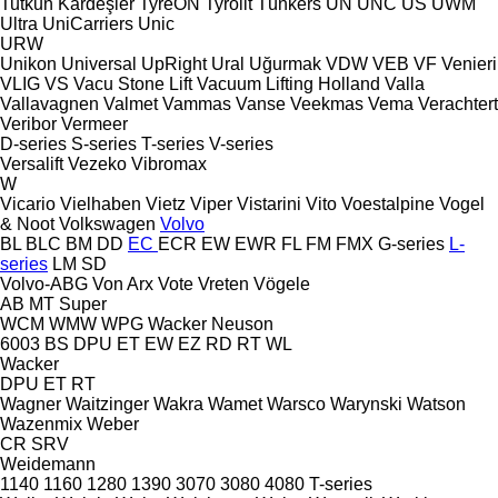
Tutkun Kardeşler
TyreON
Tyrolit
Tünkers
UN
UNC
US
UWM
Ultra
UniCarriers
Unic
URW
Unikon
Universal
UpRight
Ural
Uğurmak
VDW
VEB
VF Venieri
VLIG
VS
Vacu Stone Lift
Vacuum Lifting Holland
Valla
Vallavagnen
Valmet
Vammas
Vanse
Veekmas
Vema
Verachtert
Veribor
Vermeer
D-series
S-series
T-series
V-series
Versalift
Vezeko
Vibromax
W
Vicario
Vielhaben
Vietz
Viper
Vistarini
Vito
Voestalpine
Vogel
& Noot
Volkswagen
Volvo
BL
BLC
BM
DD
EC
ECR
EW
EWR
FL
FM
FMX
G-series
L-
series
LM
SD
Volvo-ABG
Von Arx
Vote
Vreten
Vögele
AB
MT
Super
WCM
WMW
WPG
Wacker Neuson
6003
BS
DPU
ET
EW
EZ
RD
RT
WL
Wacker
DPU
ET
RT
Wagner
Waitzinger
Wakra
Wamet
Warsco
Warynski
Watson
Wazenmix
Weber
CR
SRV
Weidemann
1140
1160
1280
1390
3070
3080
4080
T-series