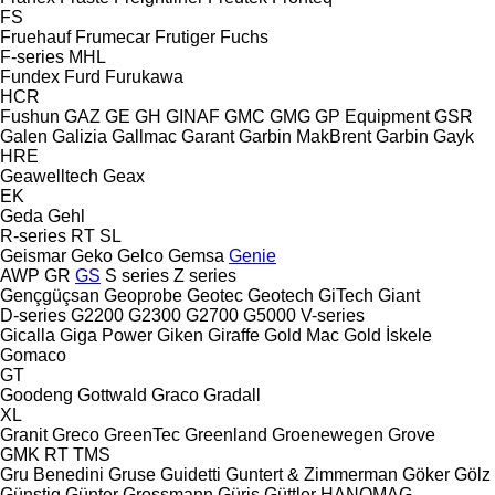
FS
Fruehauf
Frumecar
Frutiger
Fuchs
F-series
MHL
Fundex
Furd
Furukawa
HCR
Fushun
GAZ
GE
GH
GINAF
GMC
GMG
GP Equipment
GSR
Galen
Galizia
Gallmac
Garant
Garbin MakBrent
Garbin
Gayk
HRE
Geawelltech
Geax
EK
Geda
Gehl
R-series
RT
SL
Geismar
Geko
Gelco
Gemsa
Genie
AWP
GR
GS
S series
Z series
Gençgüçsan
Geoprobe
Geotec
Geotech
GiTech
Giant
D-series
G2200
G2300
G2700
G5000
V-series
Gicalla
Giga Power
Giken
Giraffe
Gold Mac
Gold İskele
Gomaco
GT
Goodeng
Gottwald
Graco
Gradall
XL
Granit
Greco
GreenTec
Greenland
Groenewegen
Grove
GMK
RT
TMS
Gru Benedini
Gruse
Guidetti
Guntert & Zimmerman
Göker
Gölz
Günstig
Günter Grossmann
Güriş
Güttler
HANOMAG