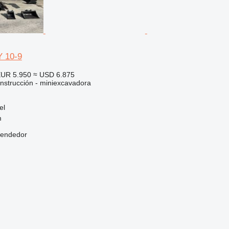
Y 10-9
UR 5.950
≈ USD 6.875
nstrucción - miniexcavadora
el
m
vendedor