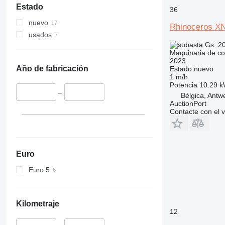
336
VMT
Estado
36
340
Vibromax
nuevo
345
Rhinoceros X
usados
349
Gs. 2
350
Maquinaria de co
2023
365
Año de fabricación
Estado
nuevo
374
1 m/h
Potencia
10.29 k
390
–
Bélgica, Antw
395
AuctionPort
416
Contacte con el 
420
424
426
Euro
428
Euro 5
430
432
434
Kilometraje
444
12
589