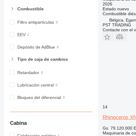
2026
973
Estado
nuevo
Combustible
980
Combustible
diés
982
Bélgica, Ege
Filtro antipartículas
PST TRADING
988
Contacte con el 
990
EEV
992
Depósito de AdBlue
AP
C-series
Tipo de caja de cambios
CB
CS
Retardador
D series
Lubricación central
E-series
F-series
Bloqueo del diferencial
GC
14
IT
M-series
Rhinoceros X
MH
Cabina
Gs. 79.120.000
E
NR
Maquinaria de co
Calefacción estática