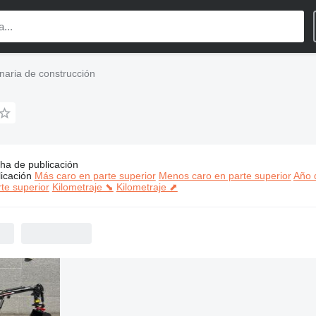
aria de construcción
ha de publicación
s:
Rhinoceros maquinaria de construcción
icación
Más caro en parte superior
Menos caro en parte superior
Año d
te superior
Kilometraje ⬊
Kilometraje ⬈