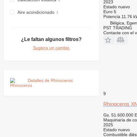
PM
2023
Estado
nuevo
RM
Euro 5
Aire acondicionado
Potencia
11.76 k
Bélgica, Ege
PST TRADING
Contacte con el 
¿Le faltan algunos filtros?
Sugiera un cambio
Detalles de Rhinoceros
9
Rhinoceros X
Gs. 51.600.000
E
Maquinaria de co
2025
Estado
nuevo
Combustible
diés