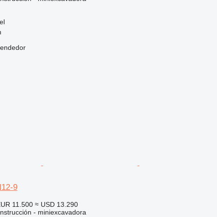
el
m
vendedor
N12-9
UR 11.500
≈ USD 13.290
nstrucción - miniexcavadora