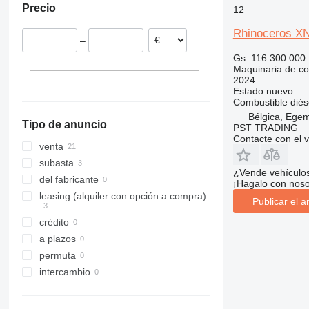
Precio
12
Austria
311
427
3246
LM
XP
312
435S
3369
SD
XR
Rhinoceros X
–
313
436
3394
XS
Gs. 116.300.000
314
437
4069
XZ
Maquinaria de co
315
456
4394
ZL
2024
Estado
nuevo
316
457
E-series
Combustible
diés
317
8008
Liftlux
Bélgica, Ege
Tipo de anuncio
PST TRADING
318
8018
Pecolift
Contacte con el 
319
8025
R-series
venta
320
8026
Toucan
subasta
¿Vende vehículo
321
8030
del fabricante
¡Hagalo con noso
322
8035
leasing (alquiler con opción a compra)
Publicar el a
323
CT
crédito
324
JS
a plazos
325
JZ
permuta
326
NXT
intercambio
329
S-Series
330
TM