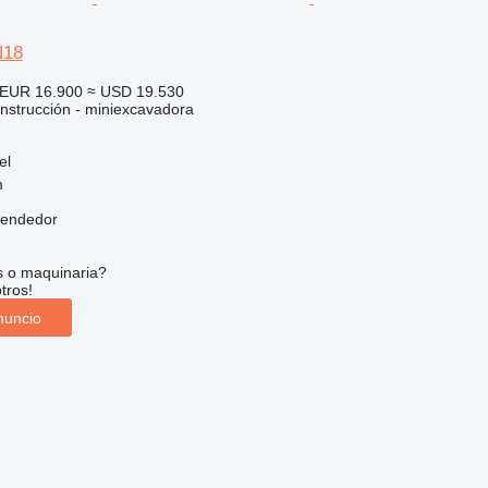
N18
EUR 16.900
≈ USD 19.530
nstrucción - miniexcavadora
el
m
vendedor
s o maquinaria?
tros!
nuncio