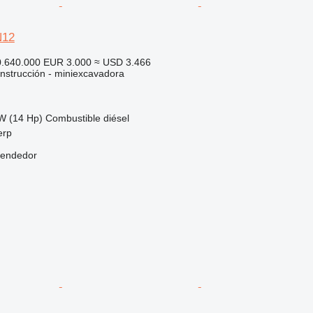
N12
0.640.000
EUR 3.000
≈ USD 3.466
nstrucción - miniexcavadora
W (14 Hp)
Combustible
diésel
erp
vendedor