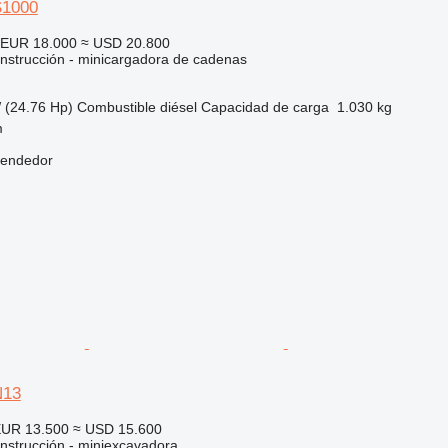
S1000
EUR 18.000
≈ USD 20.800
nstrucción - minicargadora de cadenas
 (24.76 Hp)
Combustible
diésel
Capacidad de carga
1.030 kg
m
vendedor
N13
UR 13.500
≈ USD 15.600
nstrucción - miniexcavadora