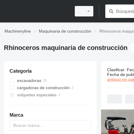
Machineryline
Maquinaria de construcción
Rhinoceros maquin
Rhinoceros maquinaria de construcción
Clasificar
:
Fec
Categoría
24 anuncio
Fecha de publ
antiguo en par
excavadoras
cargadoras de construcción
miniexcavadoras
volquetes especiales
minicargadoras de cadenas
volquetes de orugas
minivolquetes
Marca