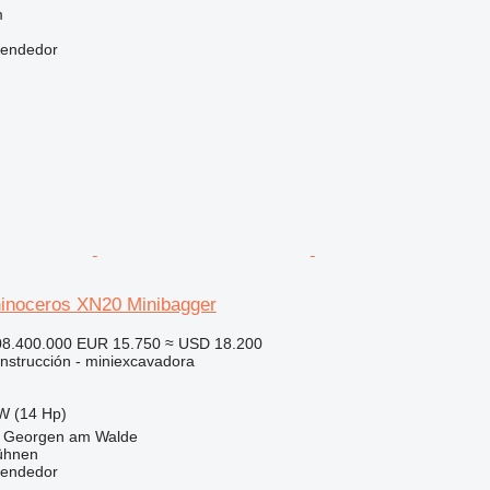
m
vendedor
inoceros XN20 Minibagger
08.400.000
EUR 15.750
≈ USD 18.200
nstrucción - miniexcavadora
W (14 Hp)
kt Georgen am Walde
ühnen
vendedor