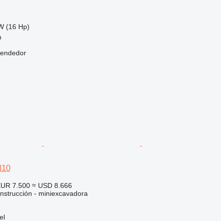
W (16 Hp)
m
vendedor
N10
UR 7.500
≈ USD 8.666
nstrucción - miniexcavadora
el