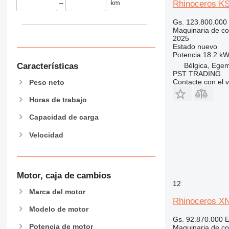
–
km
Rhinoceros K
826
906
Gs. 123.800.000
907
Maquinaria de co
2025
908
Estado
nuevo
910
Potencia
18.2 kW
Bélgica, Ege
Características
914
PST TRADING
918
Contacte con el 
Peso neto
924
Horas de trabajo
926
928
Capacidad de carga
930
Velocidad
938
950
953
Motor, caja de cambios
955
12
962
Marca del motor
Rhinoceros X
963
Modelo de motor
966
Gs. 92.870.000
E
972
Potencia de motor
Maquinaria de co