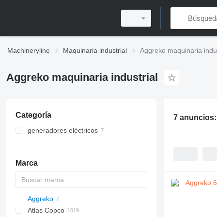
Machineryline
Maquinaria industrial
Aggreko maquinaria indus
Aggreko maquinaria industrial
Categoría
7 anuncios
generadores eléctricos
generadores de diésel
otros generadores
Marca
Aggreko
Atlas Copco
PDS
APD
AB
Ensis
VZ
AG3