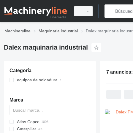
Machineryline
Maquinaria industrial
Dalex maquinaria industr
Dalex maquinaria industrial
Categoría
7 anuncios
equipos de soldadura
máquinas de soldar
agregados soldadores
Marca
alicates de soldadura por puntos
Atlas Copco
PDS
APD
AB
Ensis
VZ
AG3
Caterpillar
Pega
DrillAir
QAS
PDP
E-series
B-series
BM
GFS
VT
Rover
PA
Airpure
BySprint Fiber
CK
SR