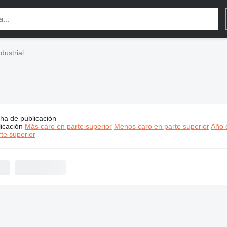
dustrial
ha de publicación
:
Hahn+Kolb maquinaria industrial
icación
Más caro en parte superior
Menos caro en parte superior
Año d
te superior