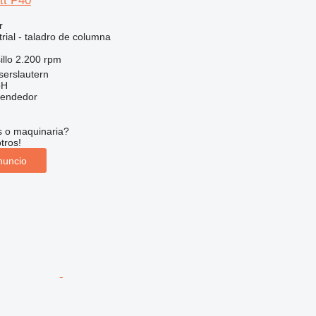
tt P40
r
rial - taladro de columna
llo
2.200 rpm
serslautern
bH
vendedor
s o maquinaria?
tros!
nuncio