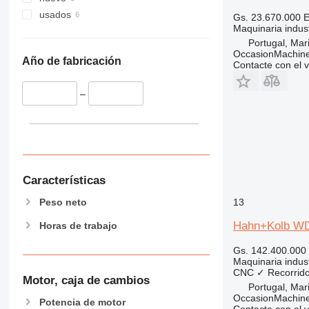
usados
Gs. 23.670.000
E
Maquinaria indust
Portugal, Ma
OccasionMachine
Año de fabricación
Contacte con el 
–
Características
Peso neto
13
Hahn+Kolb WD
Horas de trabajo
Gs. 142.400.000
Maquinaria industr
CNC
✓
Recorrido
Motor, caja de cambios
Portugal, Ma
OccasionMachine
Potencia de motor