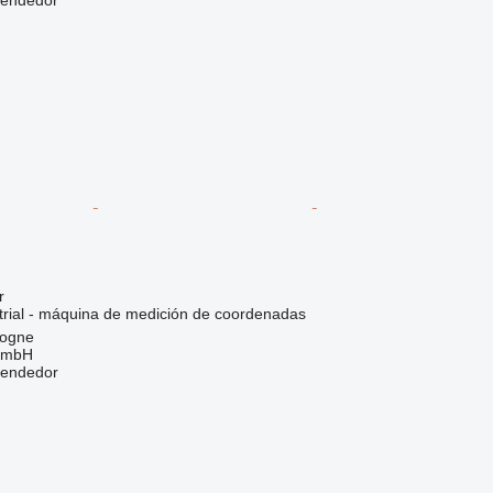
vendedor
r
trial - máquina de medición de coordenadas
logne
GmbH
vendedor