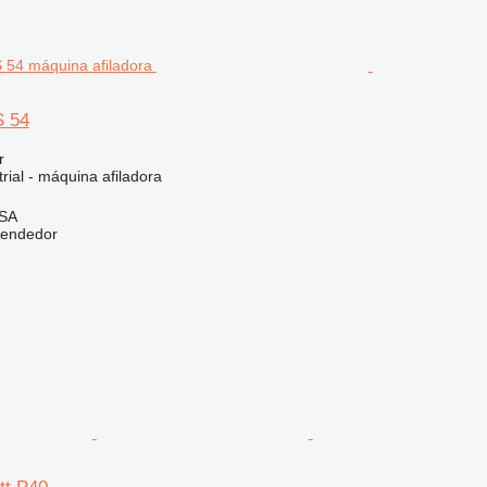
 54
r
rial - máquina afiladora
 SA
vendedor