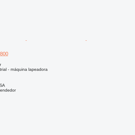
 800
r
trial - máquina lapeadora
)
 SA
vendedor