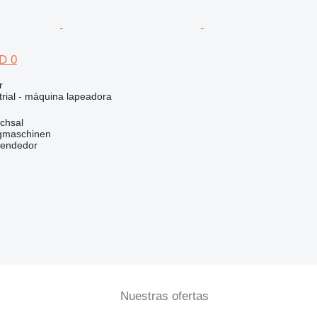
D 0
r
trial - máquina lapeadora
chsal
gmaschinen
vendedor
Nuestras ofertas