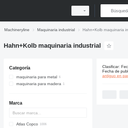
Machineryline
Maquinaria industrial
Hahn+Kolb maquinaria in
Hahn+Kolb maquinaria industrial
Clasificar
:
Fec
Categoría
7 anuncios
Fecha de publ
antiguo en par
maquinaria para metal
maquinaria para madera
pulidoras de metal
taladros de columna
pulidoras de madera
máquinas lapeadoras
máquinas afiladoras
rectificadoras de superficies
lijadoras de banda larga
Marca
máquinas de medición de
coordenadas
Atlas Copco
PDS
APD
AB
Ensis
VZ
AG3