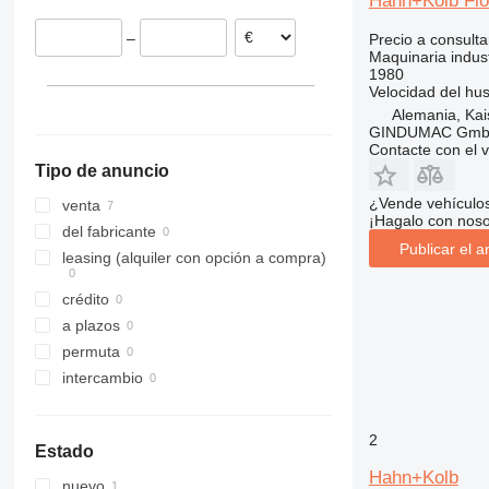
Hahn+Kolb Flo
–
Precio a consulta
Maquinaria indust
1980
Velocidad del husi
Alemania, Kai
GINDUMAC Gm
Contacte con el 
Tipo de anuncio
¿Vende vehículo
venta
¡Hagalo con noso
del fabricante
Publicar el a
leasing (alquiler con opción a compra)
crédito
a plazos
permuta
intercambio
2
Estado
Hahn+Kolb
nuevo