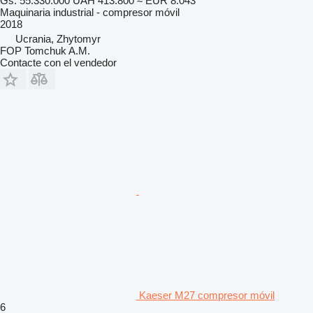
Gs. 55.330.000
UAH 413.800
≈ EUR 8.043
Maquinaria industrial - compresor móvil
2018
Ucrania, Zhytomyr
FOP Tomchuk A.M.
Contacte con el vendedor
Kaeser M27 compresor móvil
6