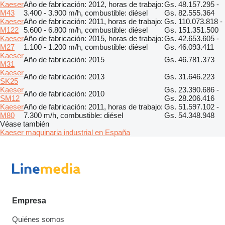
Kaeser
Año de fabricación: 2012, horas de trabajo:
Gs. 48.157.295 -
M43
3.400 - 3.900 m/h, combustible: diésel
Gs. 82.555.364
Kaeser
Año de fabricación: 2011, horas de trabajo:
Gs. 110.073.818 -
M122
5.600 - 6.800 m/h, combustible: diésel
Gs. 151.351.500
Kaeser
Año de fabricación: 2015, horas de trabajo:
Gs. 42.653.605 -
M27
1.100 - 1.200 m/h, combustible: diésel
Gs. 46.093.411
Kaeser
Año de fabricación: 2015
Gs. 46.781.373
M31
Kaeser
Año de fabricación: 2013
Gs. 31.646.223
SK25
Kaeser
Gs. 23.390.686 -
Año de fabricación: 2010
SM12
Gs. 28.206.416
Kaeser
Año de fabricación: 2011, horas de trabajo:
Gs. 51.597.102 -
M80
7.300 m/h, combustible: diésel
Gs. 54.348.948
Véase también
Kaeser maquinaria industrial en España
Empresa
Quiénes somos