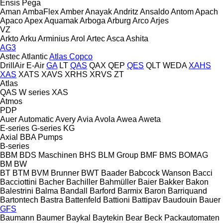
Ensis
Pega
Aman
AmbaFlex
Amber
Anayak
Andritz
Ansaldo
Antom
Apach
Apaco
Apex
Aquamak
Arboga
Arburg
Arco
Arjes
VZ
Arkto
Arku
Arminius
Arol
Artec
Asca
Ashita
AG3
Astec
Atlantic
Atlas Copco
DrillAir
E-Air
GA
LT
QAS
QAX
QEP
QES
QLT
WEDA
XAHS
XAS
XATS
XAVS
XRHS
XRVS
ZT
Atlas
QAS
W series
XAS
Atmos
PDP
Auer
Automatic
Avery
Avia
Avola
Awea
Aweta
E-series
G-series
KG
Axial
BBA Pumps
B-series
BBM
BDS Maschinen
BHS
BLM Group
BMF
BMS
BOMAG
BM
BW
BT
BTM
BVM Brunner
BWT
Baader
Babcock Wanson
Bacci
Bacciottini
Bacher
Bachiller
Bahmüller
Baier
Bakker
Bakon
Balestrini
Balma
Bandall
Barford
Barmix
Baron
Barriquand
Bartontech
Bastra
Battenfeld
Battioni
Battipav
Baudouin
Bauer
GFS
Baumann
Baumer
Baykal
Baytekin
Bear
Beck Packautomaten