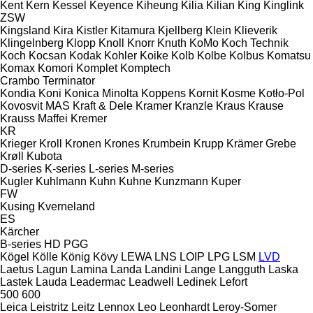
Kent
Kern
Kessel
Keyence
Kiheung
Kilia
Kilian
King
Kinglink
ZSW
Kingsland
Kira
Kistler
Kitamura
Kjellberg
Klein
Klieverik
Klingelnberg
Klopp
Knoll
Knorr
Knuth
KoMo
Koch Technik
Koch
Kocsan
Kodak
Kohler
Koike
Kolb
Kolbe
Kolbus
Komatsu
Komax
Komori
Komplet
Komptech
Crambo
Terminator
Kondia
Koni
Konica Minolta
Koppens
Kornit
Kosme
Kotło-Pol
Kovosvit MAS
Kraft & Dele
Kramer
Kranzle
Kraus
Krause
Krauss Maffei
Kremer
KR
Krieger
Kroll
Kronen
Krones
Krumbein
Krupp
Krämer Grebe
Krøll
Kubota
D-series
K-series
L-series
M-series
Kugler
Kuhlmann
Kuhn
Kuhne
Kunzmann
Kuper
FW
Kusing
Kverneland
ES
Kärcher
B-series
HD
PGG
Kögel
Kölle
König
Kövy
LEWA
LNS
LOIP
LPG
LSM
LVD
Laetus
Lagun
Lamina
Landa
Landini
Lange
Langguth
Laska
Lastek
Lauda
Leadermac
Leadwell
Ledinek
Lefort
500
600
Leica
Leistritz
Leitz
Lennox
Leo
Leonhardt
Leroy-Somer