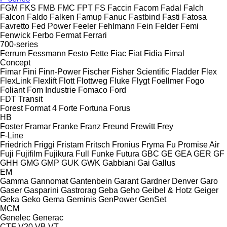
FGM
FKS
FMB
FMC
FPT
FS
Faccin
Facom
Fadal
Falch
Falcon
Faldo
Falken
Famup
Fanuc
Fastbind
Fasti
Fatosa
Favretto
Fed Power
Feeler
Fehlmann
Fein
Felder
Femi
Fenwick
Ferbo
Fermat
Ferrari
700-series
Ferrum
Fessmann
Festo
Fette
Fiac
Fiat
Fidia
Fimal
Concept
Fimar
Fini
Finn-Power
Fischer
Fisher Scientific
Fladder
Flex
FlexLink
Flexlift
Flott
Flottweg
Fluke
Flygt
Foellmer
Fogo
Foliant
Fom Industrie
Fomaco
Ford
FDT
Transit
Forest
Format 4
Forte
Fortuna
Forus
HB
Foster
Framar
Franke
Franz
Freund
Frewitt
Frey
F-Line
Friedrich
Friggi
Fristam
Fritsch
Fronius
Fryma
Fu Promise Air
Fuji
Fujifilm
Fujikura
Full
Funke
Futura
GBC
GE
GEA
GER
GF
GHH
GMG
GMP
GUK
GWK
Gabbiani
Gai
Gallus
EM
Gamma
Gannomat
Gantenbein
Garant
Gardner Denver
Garo
Gaser
Gasparini
Gastrorag
Geba
Geho
Geibel & Hotz
Geiger
Geka
Geko
Gema
Geminis
GenPower
GenSet
MCM
Genelec
Generac
CTF
V20
VB
VT