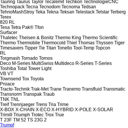
Tauring
Taurus
Taylor
Tecalemit
Techkon
TechnologieCNC
Technopack
Tecna
Tecnodom
Tecnoma
Tedsan
TehnoMashStroy
Teka
Tekna
Teksan
Telestack
Telstar
Terberg
Terex
820
RL
Tesa
Tetra Pak®
Tfon
Surfacer
Thaletec
Theisen & Bonitz
Thermo King
Thermo Scientific
Thermo
Thermobile
Thermocold
Thiel
Thomas
Thyssen
Tiger
Timesavers
Tipper Tie
Titan
Tonello
Tool-Temp
Topcon
RL
Torgmash
Tornado
Tornos
Deco
M-Series
MultiSwiss
Multideco
R-Series
T-Series
Toshiba
Total
Tower Light
VB
VT
Townsend
Tox
Toyota
Proace
Tracto-Technik
Trak-Met
Trane
Tranemo
Transfluid
Transmatic
Transnorm
Transpak
Traub
TNK
TNL
Treif
Trennjaeger
Trens
Tria
Trime
X-BOX
X-CHAIN
X-ECO
X-HYBRID
X-POLE
X-SOLAR
Trimill
Triumph
Trotec
Trox
True
T 23F
TM 52
TS 23G 2
Trumpf