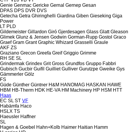
Genie
Genmac
Gericke
Gernal
Gernep
Gesan
DPAS
DPS
DVR
DVS
Getecha
Getra
Ghiringhelli
Giardina
Giben
Gieseking
Giga
Power
LT
PLD
Gildemeister
Gillardon
Giró
Gjerdesagen
Glass
Glatt
Gleason
Glimek
Glunz & Jensen
Godwin
Gorman-Rupp
Gostol
Graco
Graef
Gram
Grant
Graphic Whizard
Grasselli
Graule
AKF
ZS
Graziano
Grecon
Greefa
Greif
Griggio
Grimme
RH
SE
SL
Grindermak
Grindex
Grit
Gross
Grundfos
Gruppo Fabbri
Gubisch
Gucbir
Guifil
Guilliet
Gulliver
Gurutzpe
Gweike
Gys
Gämmerler
Gölz
FS
Güde
Günther
Güntner
H&M
HANOMAG
HASKAN
HAWE
HBM
HB‑Therm
HDK
HE-VA
HM Machinery
HP
HSM
HTT
Haas
EC
SL
ST
VF
Habämfa
Haco
HSLX
TS
Haeusler
Haffner
SL
Hagen & Goebel
Hahn+Kolb
Haimer
Haitian
Hamm