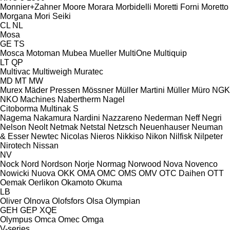
Monnier+Zahner
Moore
Morara
Morbidelli
Moretti Forni
Moretto
Morgana
Mori Seiki
CL
NL
Mosa
GE
TS
Mosca
Motoman
Mubea
Mueller
MultiOne
Multiquip
LT
QP
Multivac
Multiweigh
Muratec
MD
MT
MW
Murex
Mäder Pressen
Mössner
Müller Martini
Müller
Müro
NGK
NKO Machines
Nabertherm
Nagel
Citoborma
Multinak S
Nagema
Nakamura
Nardini
Nazzareno
Nederman
Neff
Negri
Nelson
Neolt
Netmak
Netstal
Netzsch
Neuenhauser
Neuman
& Esser
Newtec
Nicolas
Nieros
Nikkiso
Nikon
Nilfisk
Nilpeter
Nirotech
Nissan
NV
Nock
Nord
Nordson
Norje
Normag
Norwood
Nova
Novenco
Nowicki
Nuova
OKK
OMA
OMC
OMS
OMV
OTC Daihen
OTT
Oemak
Oerlikon
Okamoto
Okuma
LB
Oliver
Olnova
Olofsfors
Olsa
Olympian
GEH
GEP
XQE
Olympus
Omca
Omec
Omga
V-series