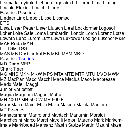
Lexmark
Leybold
Liebherr
Ligmatech
Lillnord
Lima
Liming
Lincoln Electric
Lincoln
Linde
E-series
R-series
Lindner
Linx
Lippelt
Lisse
Lissmac
DTS
Lista
Lister Petter
Lister
Liutech
Lleal
Lockformer
Logosol
Loher
Loire Safe
Loma
Lombardini
Loncin
Lorch
Lorenz
Lotze
Lowara
Luna
Lurem
Lutz
Luwa
Luxtower
Lödige
Lüscher
M&M
MAF Roda
MAN
LE
TGM
TGS
MAS
MB Dustcontrol
MB
MBF
MBM
MBO
K-series
T-series
MD Dario
MEP
Shark
Tiger
MG
MHS
MKN
MKW
MPS
MTA
MTE
MTF
MTU
MVD
MWM
MZ
MacPan
Macc
Macchi
Mace
Maciuś
Maco
Macpresse
Mado
Mafell
Maggi
Junior
Variosteff
Magna
Magnum
Magurit
Maho
MH 400 P
MH 500 W
MH 600 E
Mahr
Maico
Maier
Maja
Maka
Makino
Makita
Manitou
MT
P-series
Mannesmann
Manroland
Mantech
Manurhin
Maraldi
Marchesini
Marco
Marel
Marelli Motori
Mareno
Mark
Markem-
Imaje
Markforged
Marsanz
Martin Stolze
Martin
Martini
Mase