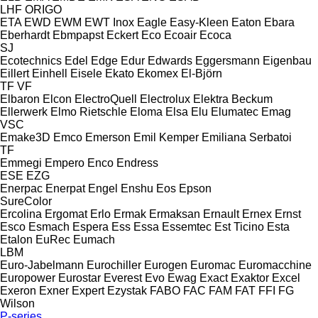
LHF
ORIGO
ETA
EWD
EWM
EWT Inox
Eagle
Easy-Kleen
Eaton
Ebara
Eberhardt
Ebmpapst
Eckert
Eco
Ecoair
Ecoca
SJ
Ecotechnics
Edel
Edge
Edur
Edwards
Eggersmann
Eigenbau
Eillert
Einhell
Eisele
Ekato
Ekomex
El-Björn
TF
VF
Elbaron
Elcon
ElectroQuell
Electrolux
Elektra Beckum
Ellerwerk
Elmo Rietschle
Eloma
Elsa
Elu
Elumatec
Emag
VSC
Emake3D
Emco
Emerson
Emil Kemper
Emiliana Serbatoi
TF
Emmegi
Empero
Enco
Endress
ESE
EZG
Enerpac
Enerpat
Engel
Enshu
Eos
Epson
SureColor
Ercolina
Ergomat
Erlo
Ermak
Ermaksan
Ernault
Ernex
Ernst
Esco
Esmach
Espera
Ess
Essa
Essemtec
Est Ticino
Esta
Etalon
EuRec
Eumach
LBM
Euro-Jabelmann
Eurochiller
Eurogen
Euromac
Euromacchine
Europower
Eurostar
Everest
Evo
Ewag
Exact
Exaktor
Excel
Exeron
Exner
Expert
Ezystak
FABO
FAC
FAM
FAT
FFI
FG
Wilson
P-series