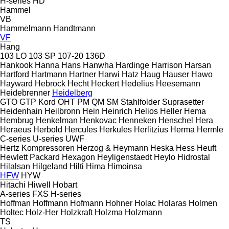
H-series
HD
Hammel
VB
Hammelmann
Handtmann
VF
Hang
103 LO
103 SP
107-20
136D
Hankook
Hanna
Hans
Hanwha
Hardinge
Harrison
Harsan
Hartford
Hartmann
Hartner
Harwi
Hatz
Haug
Hauser
Hawo
Hayward
Hebrock
Hecht
Heckert
Hedelius
Heesemann
Heidebrenner
Heidelberg
GTO
GTP
Kord
OHT
PM
QM
SM
Stahlfolder
Suprasetter
Heidenhain
Heilbronn
Hein
Heinrich
Helios
Heller
Hema
Hembrug
Henkelman
Henkovac
Henneken
Henschel
Hera
Heraeus
Herbold
Hercules
Herkules
Herlitzius
Herma
Hermle
C-series
U-series
UWF
Hertz Kompressoren
Herzog & Heymann
Heska
Hess
Heuft
Hewlett Packard
Hexagon
Heyligenstaedt
Heylo
Hidrostal
Hilalsan
Hilgeland
Hilti
Hima
Himoinsa
HFW
HYW
Hitachi
Hiwell
Hobart
A-series
FXS
H-series
Hoffman
Hoffmann
Hofmann
Hohner
Holac
Holaras
Holmen
Holtec
Holz-Her
Holzkraft
Holzma
Holzmann
TS