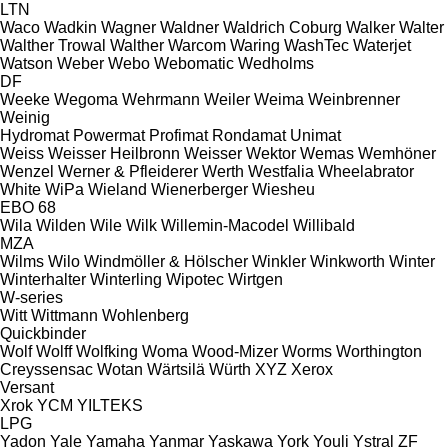
LTN
Waco
Wadkin
Wagner
Waldner
Waldrich Coburg
Walker
Walter
Walther Trowal
Walther
Warcom
Waring
WashTec
Waterjet
Watson
Weber
Webo
Webomatic
Wedholms
DF
Weeke
Wegoma
Wehrmann
Weiler
Weima
Weinbrenner
Weinig
Hydromat
Powermat
Profimat
Rondamat
Unimat
Weiss
Weisser Heilbronn
Weisser
Wektor
Wemas
Wemhöner
Wenzel
Werner & Pfleiderer
Werth
Westfalia
Wheelabrator
White
WiPa
Wieland
Wienerberger
Wiesheu
EBO 68
Wila
Wilden
Wile
Wilk
Willemin-Macodel
Willibald
MZA
Wilms
Wilo
Windmöller & Hölscher
Winkler
Winkworth
Winter
Winterhalter
Winterling
Wipotec
Wirtgen
W-series
Witt
Wittmann
Wohlenberg
Quickbinder
Wolf
Wolff
Wolfking
Woma
Wood-Mizer
Worms
Worthington
Creyssensac
Wotan
Wärtsilä
Würth
XYZ
Xerox
Versant
Xrok
YCM
YILTEKS
LPG
Yadon
Yale
Yamaha
Yanmar
Yaskawa
York
Youli
Ystral
ZF