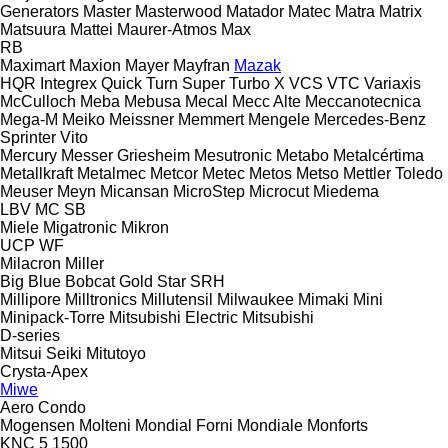
Generators
Master
Masterwood
Matador
Matec
Matra
Matrix
Matsuura
Mattei
Maurer-Atmos
Max
RB
Maximart
Maxion
Mayer
Mayfran
Mazak
HQR
Integrex
Quick Turn
Super Turbo X
VCS
VTC
Variaxis
McCulloch
Meba
Mebusa
Mecal
Mecc Alte
Meccanotecnica
Mega-M
Meiko
Meissner
Memmert
Mengele
Mercedes-Benz
Sprinter
Vito
Mercury
Messer Griesheim
Mesutronic
Metabo
Metalcértima
Metallkraft
Metalmec
Metcor
Metec
Metos
Metso
Mettler Toledo
Meuser
Meyn
Micansan
MicroStep
Microcut
Miedema
LBV
MC
SB
Miele
Migatronic
Mikron
UCP
WF
Milacron
Miller
Big Blue
Bobcat
Gold Star
SRH
Millipore
Milltronics
Millutensil
Milwaukee
Mimaki
Mini
Minipack-Torre
Mitsubishi Electric
Mitsubishi
D-series
Mitsui Seiki
Mitutoyo
Crysta-Apex
Miwe
Aero
Condo
Mogensen
Molteni
Mondial Forni
Mondiale
Monforts
KNC 5 1500