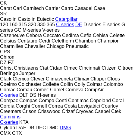
CK
Carat
Carl
Carnitech
Carrier
Carro
Casadei
Case
SR
Casolin
Castolin Eutectic
Caterpillar
120
160
315
320
330
365
C-series
DE
D series
E-series
G-
series
GC
M-series
V-series
Cazeneuve
Cebora
Ceccato
Cedima
Cefla
Cehisa
Celette
Celsius
Centauro
Cerdi
Cetetherm
Chambon
Champion
Charmilles
Chevalier
Chicago Pneumatic
CPS
Chiron
DZ
FZ
Christ
Christiaens
Ciat
Cidan
Cimec
Cincinnati
Citizen
Citroen
Berlingo
Jumper
Clark
Clemco
Clever
Climaveneta
Climax
Clipper
Cloos
Coelmo
Colchester
Collette
Collin
Colly
Colmar
Colombo
Comac
Comau
Comec
Comet
Comeva
CompAir
C-series
DLT
DS
H-series
Compac
Compas
Compo
Conti
Contimac
Copeland
Coral
Cordia
Corghi
Cornell
Correa
Costa Levigatrici
Courtoy
Creemers
Crison
Crisswood
Crizaf
Cryovac
Csepel
Ctek
Cummins
C-series
KTA
Cyklop
DAF
DB
DEC
DMC
DMG
CMX
CTX