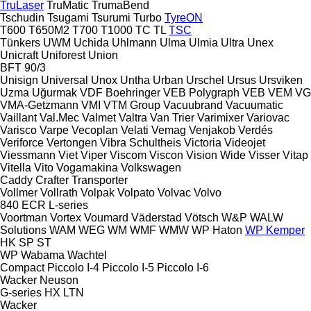
TruLaser
TruMatic
TrumaBend
Tschudin
Tsugami
Tsurumi
Turbo
TyreON
T600
T650M2
T700
T1000
TC
TL
TSC
Tünkers
UWM
Uchida
Uhlmann
Ulma
Ulmia
Ultra
Unex
Unicraft
Uniforest
Union
BFT 90/3
Unisign
Universal
Unox
Untha
Urban
Urschel
Ursus
Ursviken
Uzma
Uğurmak
VDF Boehringer
VEB Polygraph
VEB
VEM
VG
VMA-Getzmann
VMI
VTM Group
Vacuubrand
Vacuumatic
Vaillant
Val.Mec
Valmet
Valtra
Van Trier
Varimixer
Variovac
Varisco
Varpe
Vecoplan
Velati
Vemag
Venjakob
Verdés
Veriforce
Vertongen
Vibra Schultheis
Victoria
Videojet
Viessmann
Viet
Viper
Viscom
Viscon
Vision Wide
Visser
Vitap
Vitella
Vito
Vogamakina
Volkswagen
Caddy
Crafter
Transporter
Vollmer
Vollrath
Volpak
Volpato
Volvac
Volvo
840
ECR
L-series
Voortman
Vortex
Voumard
Väderstad
Vötsch
W&P
WALW
Solutions
WAM
WEG
WM
WMF
WMW
WP Haton
WP Kemper
HK
SP
ST
WP
Wabama
Wachtel
Compact
Piccolo I-4
Piccolo I-5
Piccolo I-6
Wacker Neuson
G-series
HX
LTN
Wacker