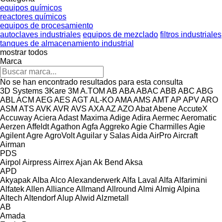
equipos químicos
reactores químicos
equipos de procesamiento
autoclaves industriales
equipos de mezclado
filtros industriales
tanques de almacenamiento industrial
mostrar todos
Marca
No se han encontrado resultados para esta consulta
3D Systems
3Kare
3M
A.TOM
AB
ABA
ABAC
ABB
ABC
ABG
ABL
ACM
AEG
AES
AGT
AL-KO
AMA
AMS
AMT
AP
APV
ARO
ASM
ATS
AVK
AVR
AVS
AXA
AZ
AZO
Abat
Abene
AccuteX
Accuway
Aciera
Adast Maxima
Adige
Adira
Aermec
Aeromatic
Aerzen
Affeldt
Agathon
Agfa
Aggreko
Agie Charmilles
Agie
Agilent
Agre
AgroVolt
Aguilar y Salas
Aida
AirPro
Aircraft
Airman
PDS
Airpol
Airpress
Airrex
Ajan
Ak Bend
Aksa
APD
Akyapak
Alba
Alco
Alexanderwerk
Alfa Laval
Alfa
Alfarimini
Alfatek
Allen
Alliance
Allmand
Allround
Almi
Almig
Alpina
Altech
Altendorf
Alup
Alwid
Alzmetall
AB
Amada