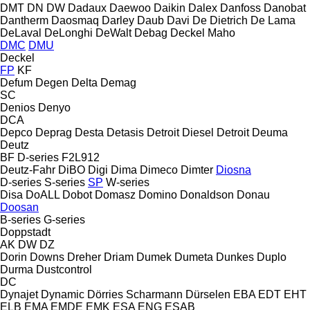
DMT
DN
DW
Dadaux
Daewoo
Daikin
Dalex
Danfoss
Danobat
Dantherm
Daosmaq
Darley
Daub
Davi
De Dietrich
De Lama
DeLaval
DeLonghi
DeWalt
Debag
Deckel Maho
DMC
DMU
Deckel
FP
KF
Defum
Degen
Delta
Demag
SC
Denios
Denyo
DCA
Depco
Deprag
Desta
Detasis
Detroit Diesel
Detroit
Deuma
Deutz
BF
D-series
F2L912
Deutz-Fahr
DiBO
Digi
Dima
Dimeco
Dimter
Diosna
D-series
S-series
SP
W-series
Disa
DoALL
Dobot
Domasz
Domino
Donaldson
Donau
Doosan
B-series
G-series
Doppstadt
AK
DW
DZ
Dorin
Downs
Dreher
Driam
Dumek
Dumeta
Dunkes
Duplo
Durma
Dustcontrol
DC
Dynajet
Dynamic
Dörries Scharmann
Dürselen
EBA
EDT
EHT
ELB
EMA
EMDE
EMK
ESA ENG
ESAB