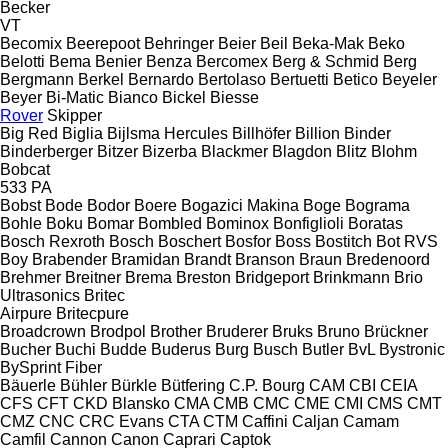
Becker
VT
Becomix
Beerepoot
Behringer
Beier
Beil
Beka-Mak
Beko
Belotti
Bema
Benier
Benza
Bercomex
Berg & Schmid
Berg
Bergmann
Berkel
Bernardo
Bertolaso
Bertuetti
Betico
Beyeler
Beyer
Bi-Matic
Bianco
Bickel
Biesse
Rover
Skipper
Big Red
Biglia
Bijlsma Hercules
Billhöfer
Billion
Binder
Binderberger
Bitzer
Bizerba
Blackmer
Blagdon
Blitz
Blohm
Bobcat
533
PA
Bobst
Bode
Bodor
Boere
Bogazici Makina
Boge
Bograma
Bohle
Boku
Bomar
Bombled
Bominox
Bonfiglioli
Boratas
Bosch Rexroth
Bosch
Boschert
Bosfor
Boss
Bostitch
Bot RVS
Boy
Brabender
Bramidan
Brandt
Branson
Braun
Bredenoord
Brehmer
Breitner
Brema
Breston
Bridgeport
Brinkmann
Brio
Ultrasonics
Britec
Airpure
Britecpure
Broadcrown
Brodpol
Brother
Bruderer
Bruks
Bruno
Brückner
Bucher
Buchi
Budde
Buderus
Burg
Busch
Butler
BvL
Bystronic
BySprint Fiber
Bäuerle
Bühler
Bürkle
Bütfering
C.P. Bourg
CAM
CBI
CEIA
CFS
CFT
CKD Blansko
CMA
CMB
CMC
CME
CMI
CMS
CMT
CMZ
CNC
CRC Evans
CTA
CTM
Caffini
Caljan
Camam
Camfil
Cannon
Canon
Caprari
Captok