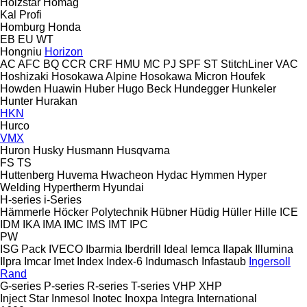
Holzstar
Homag
Kal
Profi
Homburg
Honda
EB
EU
WT
Hongniu
Horizon
AC
AFC
BQ
CCR
CRF
HMU
MC
PJ
SPF
ST
StitchLiner
VAC
Hoshizaki
Hosokawa Alpine
Hosokawa Micron
Houfek
Howden
Huawin
Huber
Hugo Beck
Hundegger
Hunkeler
Hunter
Hurakan
HKN
Hurco
VMX
Huron
Husky
Husmann
Husqvarna
FS
TS
Huttenberg
Huvema
Hwacheon
Hydac
Hymmen
Hyper
Welding
Hypertherm
Hyundai
H-series
i-Series
Hämmerle
Höcker Polytechnik
Hübner
Hüdig
Hüller Hille
ICE
IDM
IKA
IMA
IMC
IMS
IMT
IPC
PW
ISG Pack
IVECO
Ibarmia
Iberdrill
Ideal
Iemca
Ilapak
Illumina
Ilpra
Imcar
Imet
Index
Index-6
Indumasch
Infastaub
Ingersoll
Rand
G-series
P-series
R-series
T-series
VHP
XHP
Inject Star
Inmesol
Inotec
Inoxpa
Integra
International