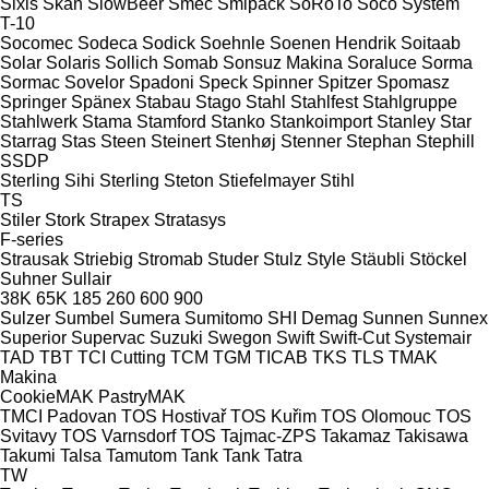
Sixis
Skan
SlowBeer
Smec
Smipack
SoRoTo
Soco System
T-10
Socomec
Sodeca
Sodick
Soehnle
Soenen Hendrik
Soitaab
Solar
Solaris
Sollich
Somab
Sonsuz Makina
Soraluce
Sorma
Sormac
Sovelor
Spadoni
Speck
Spinner
Spitzer
Spomasz
Springer
Spänex
Stabau
Stago
Stahl
Stahlfest
Stahlgruppe
Stahlwerk
Stama
Stamford
Stanko
Stankoimport
Stanley
Star
Starrag
Stas
Steen
Steinert
Stenhøj
Stenner
Stephan
Stephill
SSDP
Sterling Sihi
Sterling
Steton
Stiefelmayer
Stihl
TS
Stiler
Stork
Strapex
Stratasys
F-series
Strausak
Striebig
Stromab
Studer
Stulz
Style
Stäubli
Stöckel
Suhner
Sullair
38K
65K
185
260
600
900
Sulzer
Sumbel
Sumera
Sumitomo SHI Demag
Sunnen
Sunnex
Superior
Supervac
Suzuki
Swegon
Swift
Swift-Cut
Systemair
TAD
TBT
TCI Cutting
TCM
TGM
TICAB
TKS
TLS
TMAK
Makina
CookieMAK
PastryMAK
TMCI Padovan
TOS Hostivař
TOS Kuřim
TOS Olomouc
TOS
Svitavy
TOS Varnsdorf
TOS
Tajmac-ZPS
Takamaz
Takisawa
Takumi
Talsa
Tamutom
Tank
Tank
Tatra
TW