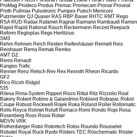
ProMag
Prodeco
Produs
Promac
Promecam
Pronar
Proseal
Proth
Pullmax
Pulsotronic
Pumpex
Putsch Meniconi
Putzmeister
QJ
Quaser
RAS
RBP Bauer
RHTC
RMT Rego
RSA
RUD
Radax
Rafamet
Ragnar
Raimann
Rambaudi
Ramon
Rapid
Rapid
Rational
Rauch
Reckermann
Record
Reepack
Reform
Regloplas
Rego Herlitzius
SM3
Rehm
Rehnen
Reich
Reiden
Reifenhäuser
Reimelt
Reis
Reishauer
Rema
Remak
Remko
AMT
DZ
Rems
Renault
Kangoo
Trafic
Renner
Renz
Retsch
Rev
Rex
Rexroth
Rheon
Ricardo
GF2
Rico
Ricoh
Ridgid
535
Rilesa
Rima-System
Rippert
Risco
Rittal
Ritz
Rizzolio
Roal
Bakery
Robert
Robino & Galandrino
Robland
Robopac
Robot
Coupe
Robust
Rockwell
Rojek
Roka
Roland
Roller
Rollomatic
Rolls-Royce
Rolmet
Roluft
Romaco
Romi
Rondo
Ropi
Rosa
Rosenberg
Ross
Rossi
Rotair
MDVN
VRK
Rothenberger
Rotor
Rotortech
Rotox
Roundo
Rousselet
Robatel
Royal
Ruck
Ryobi
Röders TEC
Röschermatic
Rösler