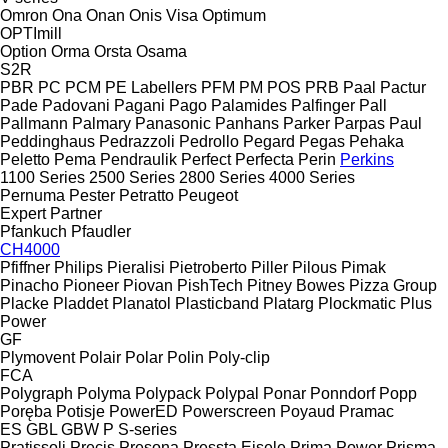
Omron
Ona
Onan
Onis Visa
Optimum
OPTImill
Option
Orma
Orsta
Osama
S2R
PBR
PC
PCM
PE Labellers
PFM
PM
POS
PRB
Paal
Pactur
Pade
Padovani
Pagani
Pago
Palamides
Palfinger
Pall
Pallmann
Palmary
Panasonic
Panhans
Parker
Parpas
Paul
Peddinghaus
Pedrazzoli
Pedrollo
Pegard
Pegas
Pehaka
Peletto
Pema
Pendraulik
Perfect
Perfecta
Perin
Perkins
1100 Series
2500 Series
2800 Series
4000 Series
Pernuma
Pester
Petratto
Peugeot
Expert
Partner
Pfankuch
Pfaudler
CH4000
Pfiffner
Philips
Pieralisi
Pietroberto
Piller
Pilous
Pimak
Pinacho
Pioneer
Piovan
PishTech
Pitney Bowes
Pizza Group
Placke
Pladdet
Planatol
Plasticband
Platarg
Plockmatic
Plus
Power
GF
Plymovent
Polair
Polar
Polin
Poly-clip
FCA
Polygraph
Polyma
Polypack
Polypal
Ponar
Ponndorf
Popp
Poręba
Potisje
PowerED
Powerscreen
Poyaud
Pramac
ES
GBL
GBW
P
S-series
Pratissoli
Precis
Presona
Pressta Eisele
Prima Power
Prisma