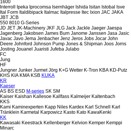
1600
Interroll
Ipeka
Iprocomsa
Isernhäger
Ishida
Isitan
Istobal
Isve
Ital Form
Italdibipack
Italmac
Italpresse
Itec
Ixion
JAC
JAKA
JBT
JCB
550
8010
G-Series
JD
JET
JK-Machinery
JKF
JLG
Jack
Jackle
Jaeger
Jaespa
Jagenberg
Jakobsen
James Burn
Janome
Janssen
Jasa
Jasic
Javac
Javo
Jema
Jenbacher
Jenz
Jeros
Jobs
Jocar
John
Deere
Johnford
Johnson Pump
Jones & Shipman
Joos
Jorns
Josting
Jouanel
Juaristi
Jufeba
Julabo
FC
Jung
HF
Jungner
Junker
Jurmet
Jörg
K+G Wetter
K-Tron
KBA
KD-Putz
KHS
KIA
KMA
KSB
KUKA
KR
Kaeser
AS
BS
ESD
M-series
SK
SM
Kaiser
Kaishan
Kallesoe
Kallfass
Kalmeijer
Kaltenbach
KKS
Kami
Kaminexperten
Kapp Niles
Kardex
Karl Schnell
Karl
Tränklein
Karmetal
Karpowicz
Kasto
Kato
KawaKenki
KK
Kawasaki
Keestrack
Kellenberger
Kelvion
Kemper
Kemppi
Minarc