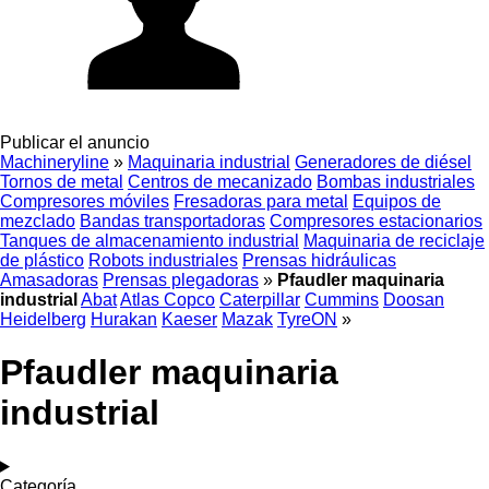
Publicar el anuncio
Machineryline
»
Maquinaria industrial
Generadores de diésel
Tornos de metal
Centros de mecanizado
Bombas industriales
Compresores móviles
Fresadoras para metal
Equipos de
mezclado
Bandas transportadoras
Compresores estacionarios
Tanques de almacenamiento industrial
Maquinaria de reciclaje
de plástico
Robots industriales
Prensas hidráulicas
Amasadoras
Prensas plegadoras
»
Pfaudler maquinaria
industrial
Abat
Atlas Copco
Caterpillar
Cummins
Doosan
Heidelberg
Hurakan
Kaeser
Mazak
TyreON
»
Pfaudler maquinaria
industrial
Categoría