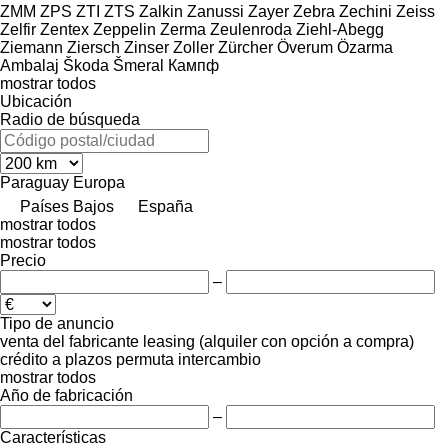
ZMM
ZPS
ZTI
ZTS
Zalkin
Zanussi
Zayer
Zebra
Zechini
Zeiss
Zelfir
Zentex
Zeppelin
Zerma
Zeulenroda
Ziehl-Abegg
Ziemann
Ziersch
Zinser
Zoller
Zürcher
Överum
Özarma
Ambalaj
Škoda
Šmeral
Кампф
mostrar todos
Ubicación
Radio de búsqueda
Paraguay
Europa
Países Bajos
España
mostrar todos
mostrar todos
Precio
–
Tipo de anuncio
venta
del fabricante
leasing (alquiler con opción a compra)
crédito
a plazos
permuta
intercambio
mostrar todos
Año de fabricación
–
Características