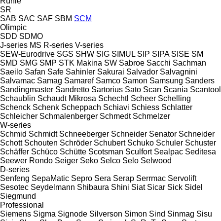
Rühle
SR
SAB
SAC
SAF
SBM
SCM
Olimpic
SDD
SDMO
J-series
MS
R-series
V-series
SEW-Eurodrive
SGS
SHW
SIG
SIMUL
SIP
SIPA
SISE
SM
SMD
SMG
SMP
STK Makina
SW
Sabroe
Sacchi
Sachman
Saeilo
Safan
Safe
Sahinler
Sakurai
Salvador
Salvagnini
Salvamac
Samag
Samaref
Samco
Samon
Samsung
Sanders
Sandingmaster
Sandretto
Sartorius
Sato
Scan
Scania
Scantool
Schaublin
Schaudt Mikrosa
Schechtl
Scheer
Schelling
Schenck
Schenk
Scheppach
Schiavi
Schiess
Schlatter
Schleicher
Schmalenberger
Schmedt
Schmelzer
W-series
Schmid
Schmidt
Schneeberger
Schneider Senator
Schneider
Schott
Schouten
Schröder
Schubert
Schuko
Schuler
Schuster
Schäffer
Schüco
Schütte
Scotsman
Sculfort
Sealpac
Seditesa
Seewer Rondo
Seiger
Seko
Selco
Selo
Selwood
D-series
Senfeng
SepaMatic
Sepro
Sera
Serap
Serrmac
Servolift
Sesotec
Seydelmann
Shibaura
Shini
Siat
Sicar
Sick
Sidel
Siegmund
Professional
Siemens
Sigma
Signode
Silverson
Simon
Sind
Sinmag
Sisu