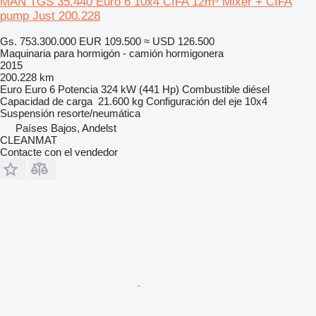
MAN TGS 35.440 Euro 6 10x4 CIFA 12m³ Mixer + CIFA
pump Just 200.228
Gs. 753.300.000
EUR 109.500
≈ USD 126.500
Maquinaria para hormigón - camión hormigonera
2015
200.228 km
Euro
Euro 6
Potencia
324 kW (441 Hp)
Combustible
diésel
Capacidad de carga
21.600 kg
Configuración del eje
10x4
Suspensión
resorte/neumática
Países Bajos, Andelst
CLEANMAT
Contacte con el vendedor