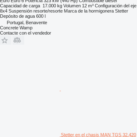
Euro
Euro 6
Potencia
323 kW (440 Hp)
Combustible
diésel
Capacidad de carga
17.000 kg
Volumen
12 m³
Configuración del eje
8x4
Suspensión
resorte/resorte
Marca de la hormigonera
Stetter
Depósito de agua
600 l
Portugal, Benavente
Concrete Wamp
Contacte con el vendedor
Stetter en el chasis MAN TGS 32.420