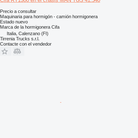
Cifa RY1300 en el chasis MAN TGS 41.540
Precio a consultar
Maquinaria para hormigón - camión hormigonera
Estado
nuevo
Marca de la hormigonera
Cifa
Italia, Calenzano (FI)
Tirrenia Trucks s.r.l.
Contacte con el vendedor