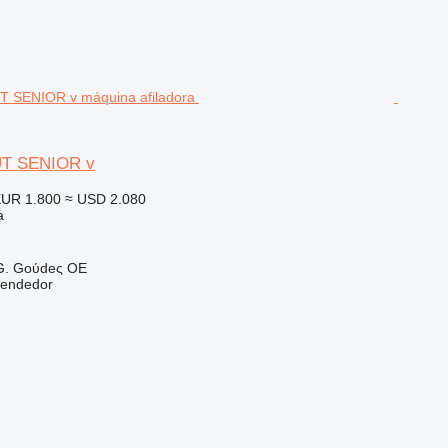
PUT SENIOR v
UR 1.800
≈ USD 2.080
a
G. Goύdeς OE
vendedor