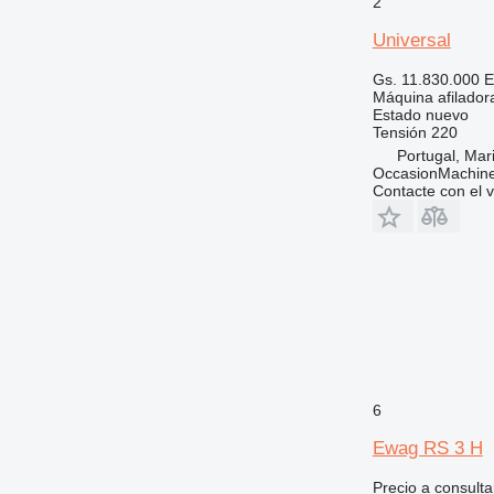
2
Universal
Gs. 11.830.000
E
Máquina afilador
Estado
nuevo
Tensión
220
Portugal, Ma
OccasionMachine
Contacte con el 
6
Ewag RS 3 H
Precio a consulta