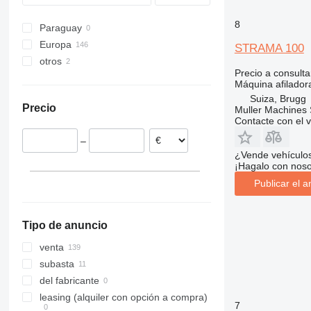
8
Paraguay
Europa
STRAMA 100
otros
Alemania
Precio a consulta
Suiza
Ucrania
Máquina afilador
Países Bajos
Suiza, Brugg
Precio
Muller Machines
Bélgica
Contacte con el 
Portugal
–
Grecia
¿Vende vehículo
Francia
¡Hagalo con noso
Eslovaquia
Publicar el a
mostrar todos
Tipo de anuncio
venta
subasta
del fabricante
leasing (alquiler con opción a compra)
7