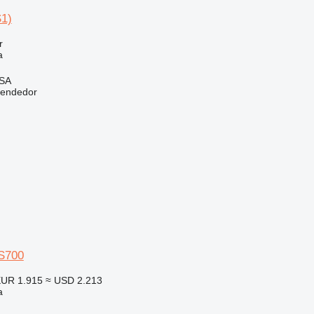
1)
r
a
 SA
vendedor
S700
UR 1.915
≈ USD 2.213
a