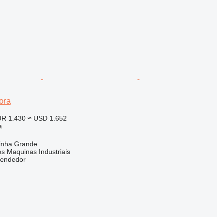
ora
R 1.430
≈ USD 1.652
a
rinha Grande
s Maquinas Industriais
vendedor