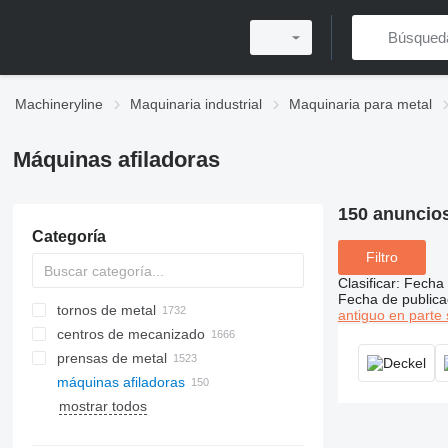
Machineryline
Maquinaria industrial
Maquinaria para metal
Máquinas afiladoras
150 anuncio
Categoría
Filtro
Clasificar
:
Fecha 
Fecha de publica
tornos de metal
antiguo en parte 
centros de mecanizado
prensas de metal
máquinas afiladoras
prensas plegadoras
rectificadoras de superficies
máquinas de corte por láser
mostrar todos
prensas hidráulicas
rectificadoras universales
máquinas de corte por plasma
prensas de potencia
lijadoras de banda
máquinas de corte por láser de
CO2