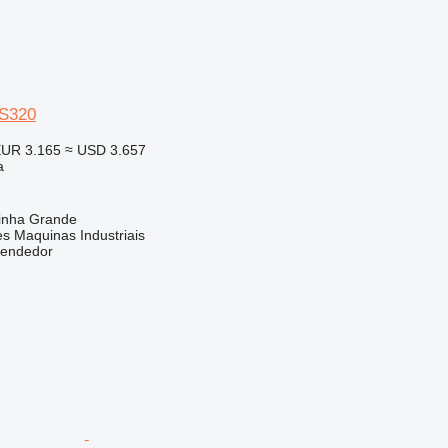
S320
UR 3.165
≈ USD 3.657
a
rinha Grande
s Maquinas Industriais
vendedor