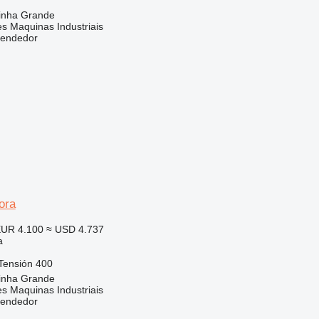
rinha Grande
s Maquinas Industriais
vendedor
ora
UR 4.100
≈ USD 4.737
a
Tensión
400
rinha Grande
s Maquinas Industriais
vendedor