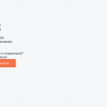
r
a
 SA
vendedor
s o maquinaria?
tros!
nuncio