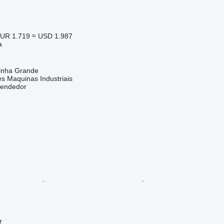
UR 1.719
≈ USD 1.987
a
rinha Grande
s Maquinas Industriais
vendedor
r