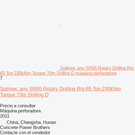
Soilmec any SR65 Rotary Drilling Rig
65 Ton 230kNm Torque 70m Drilling D máquina perforadora
7
Soilmec any SR65 Rotary Drilling Rig 65 Ton 230kNm
Torque 70m Drilling D
Precio a consultar
Máquina perforadora
2011
China, Changsha, Hunan
Concrete Power Brothers
Contacte con el vendedor