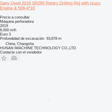
Sany Used 2019 SR285 Rotary Drilling Rig with Isuzu
Engine & 508-4*16
Precio a consultar
Máquina perforadora
2019
6.000 m/h
Euro 3
Profundidad de excavación
93,878 m
China, Changsha
HUNAN IMACHINE TECHNOLOGY CO.,LTD
Contacte con el vendedor