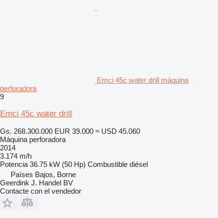
Emci 45c water drill máquina
perforadora
9
Emci 45c water drill
Gs. 268.300.000
EUR 39.000
≈ USD 45.060
Máquina perforadora
2014
3.174 m/h
Potencia
36.75 kW (50 Hp)
Combustible
diésel
Países Bajos, Borne
Geerdink J. Handel BV
Contacte con el vendedor