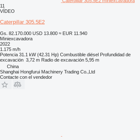
Caterpillar 305.5E2 miniexcavadora
11
VÍDEO
Caterpillar 305.5E2
Gs. 82.170.000
USD 13.800
≈ EUR 11.940
Miniexcavadora
2022
1.175 m/h
Potencia
31.1 kW (42.31 Hp)
Combustible
diésel
Profundidad de
excavación
3,72 m
Radio de excavación
5,95 m
China
Shanghai Hongfurui Machinery Trading Co.,Ltd
Contacte con el vendedor