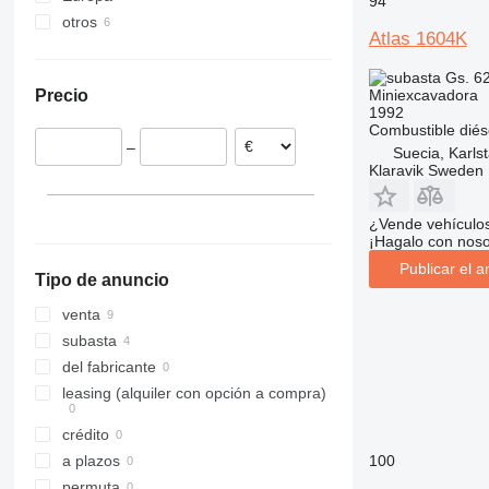
94
otros
Suecia
8025
Atlas 1604K
Rumanía
Ucrania
8026
Países Bajos
8030
Gs. 6
Miniexcavadora
Precio
Polonia
8035
1992
Alemania
8045
Combustible
diés
–
Suecia, Karls
8050
Klaravik Sweden
8052
8055
¿Vende vehículo
8060
¡Hagalo con noso
8065
Publicar el a
Tipo de anuncio
8080
8085
venta
JS
subasta
del fabricante
leasing (alquiler con opción a compra)
crédito
100
a plazos
permuta