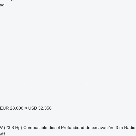
tad
EUR 28.000
≈ USD 32.350
W (23.8 Hp)
Combustible
diésel
Profundidad de excavación
3 m
Radio
adź