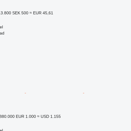
13.800
SEK 500
≈ EUR 45,61
el
tad
.880.000
EUR 1.000
≈ USD 1.155
el