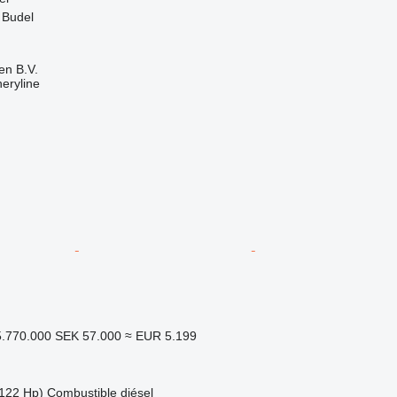
 Budel
en B.V.
eryline
5.770.000
SEK 57.000
≈ EUR 5.199
122 Hp)
Combustible
diésel