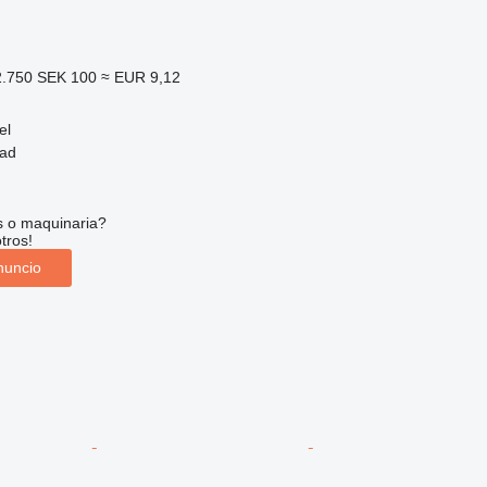
2.750
SEK 100
≈ EUR 9,12
el
tad
s o maquinaria?
tros!
nuncio