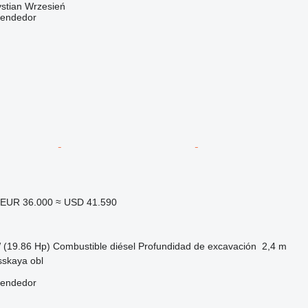
ystian Wrzesień
vendedor
EUR 36.000
≈ USD 41.590
 (19.86 Hp)
Combustible
diésel
Profundidad de excavación
2,4 m
sskaya obl
vendedor