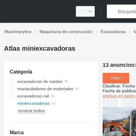
Machineryline
Maquinaria de construcción
Excavadoras
Atlas miniexcavadoras
13 anuncios
Categoría
Filtro
excavadoras de ruedas
Clasificar
:
Fecha 
manipuladores de materiales
Fecha de publica
antiguo en parte 
excavadoras rail
miniexcavadoras
mostrar todos
Marca