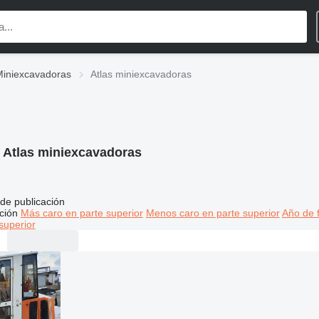
Miniexcavadoras
Atlas miniexcavadoras
:
Atlas miniexcavadoras
de publicación
ción
Más caro en parte superior
Menos caro en parte superior
Año de f
superior