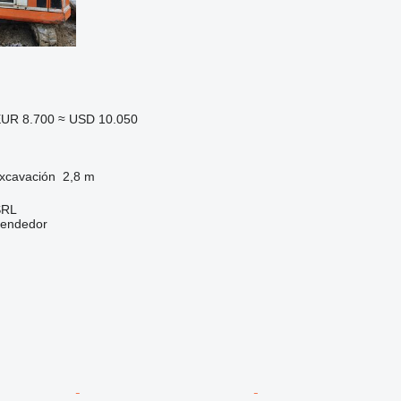
UR 8.700
≈ USD 10.050
xcavación
2,8 m
SRL
vendedor