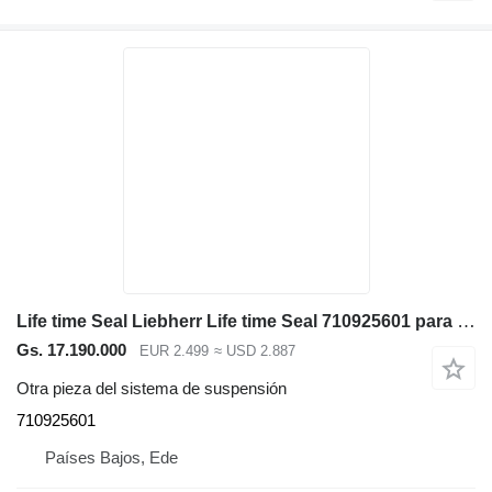
Life time Seal Liebherr Life time Seal 710925601 para Liebherr R946 LC / A944C Li / A914C li / A934C Li excavadora
Gs. 17.190.000
EUR 2.499
≈ USD 2.887
Otra pieza del sistema de suspensión
710925601
Países Bajos, Ede