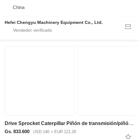
China
Hefei Chengyu Machinery Equipment Co., Ltd.
Drive Sprocket Caterpillar Piñón de transmisión/piñón de oruga de alta resistencia para CAT336 CAT336D CA 6Y5685 para Caterpillar 336, 336D, 336D2, 336E,336F, 336DL, 336D2L excavadora
Gs. 833.600
USD 140
≈ EUR 121,20