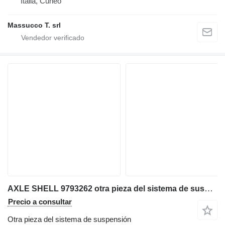
Italia, Cuneo
Massucco T. srl
AXLE SHELL 9793262 otra pieza del sistema de suspensión para Liebherr PR752; PR756; PR754; RL52; RL64 bulldozer
Precio a consultar
Otra pieza del sistema de suspensión