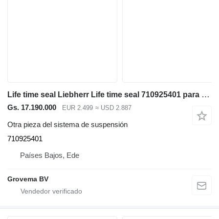
Life time seal Liebherr Life time seal 710925401 para Liebherr R946 LC / A944C Li / A914C li excavadora
Gs. 17.190.000
EUR 2.499
≈ USD 2.887
Otra pieza del sistema de suspensión
710925401
Países Bajos, Ede
Grovema BV