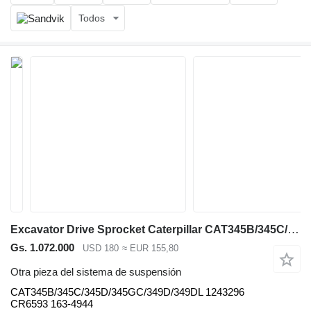
Todos
Excavator Drive Sprocket Caterpillar CAT345B/345C/345D/345GC/349D/349DL para Caterpillar 345B/345C/345D/345GC/349D/349DL excavadora
Gs. 1.072.000
USD 180
≈ EUR 155,80
Otra pieza del sistema de suspensión
CAT345B/345C/345D/345GC/349D/349DL 1243296
CR6593 163-4944