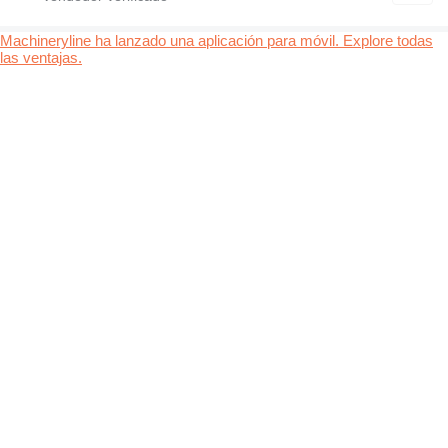
Machineryline ha lanzado una aplicación para móvil. Explore todas
las ventajas.