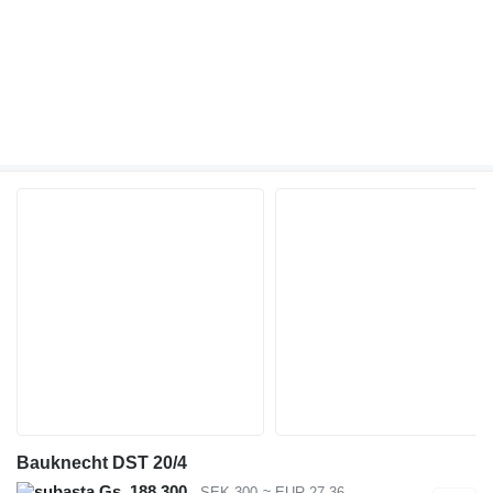
Bauknecht DST 20/4
Gs. 188.300
SEK 300
≈ EUR 27,36