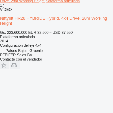
Drive, 28m Working Height plataforma articulada
17
VÍDEO
Niftylift HR28 HYBRIDE Hybrid, 4x4 Drive, 28m Working
Height
Gs. 223.600.000
EUR 32.500
≈ USD 37.550
Plataforma articulada
2014
Configuración del eje
4x4
Países Bajos, Groenlo
PFEIFER Sales BV
Contacte con el vendedor