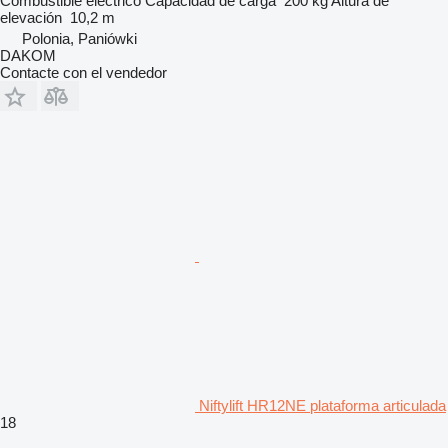
Combustible
eléctrico
Capacidad de carga
200 kg
Altura de
elevación
10,2 m
Polonia, Paniówki
DAKOM
Contacte con el vendedor
Niftylift HR12NE plataforma articulada
18