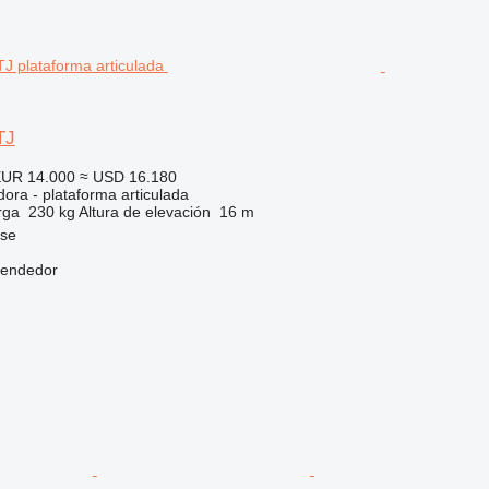
TJ
UR 14.000
≈ USD 16.180
ora - plataforma articulada
rga
230 kg
Altura de elevación
16 m
nse
vendedor