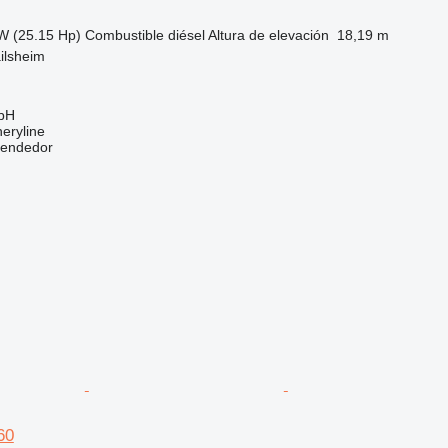
W (25.15 Hp)
Combustible
diésel
Altura de elevación
18,19 m
ilsheim
bH
eryline
vendedor
60