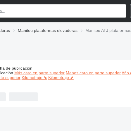
doras
Manitou plataformas elevadoras
Manitou ATJ plataforma
ha de publicación
os:
Manitou ATJ plataformas elevadoras
icación
Más caro en parte superior
Menos caro en parte superior
Año d
te superior
Kilometraje ⬊
Kilometraje ⬈