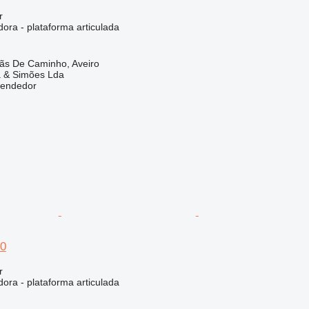
r
ora - plataforma articulada
lãs De Caminho, Aveiro
a & Simões Lda
vendedor
80
r
ora - plataforma articulada