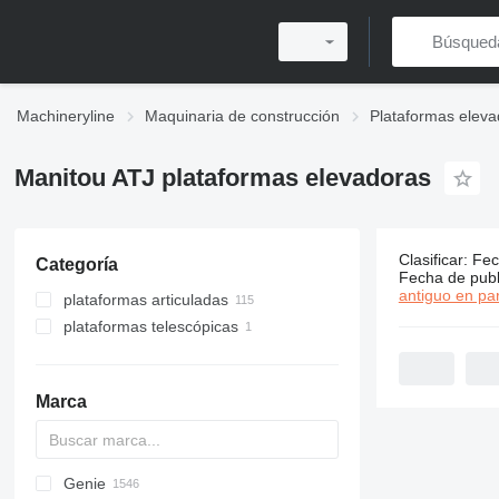
Machineryline
Maquinaria de construcción
Plataformas eleva
Manitou ATJ plataformas elevadoras
Clasificar
:
Fec
Categoría
116 anunci
Fecha de publ
antiguo en par
plataformas articuladas
plataformas telescópicas
Marca
Genie
RM
A-Series
A series
Leonardo
AHK
TRACCESS
CM
Jumper
WAV
CF
DK
AMWP
105
R-series
CA
F-series
Aumark
FL
FS
3309
300