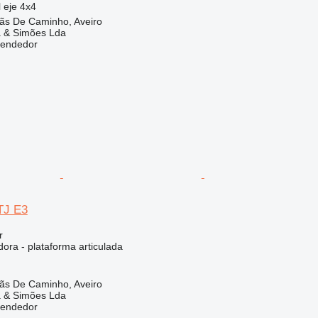
 eje
4x4
lãs De Caminho, Aveiro
a & Simões Lda
vendedor
TJ E3
r
ora - plataforma articulada
lãs De Caminho, Aveiro
a & Simões Lda
vendedor