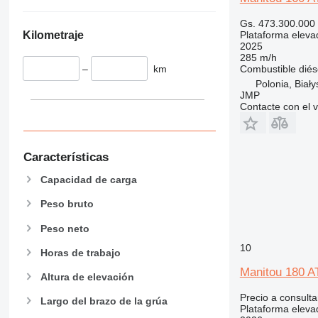
Gs. 473.300.000
Kilometraje
Plataforma elevad
2025
285 m/h
–
km
Combustible
diés
Polonia, Biały
JMP
Contacte con el 
Características
Capacidad de carga
Peso bruto
Peso neto
10
Horas de trabajo
Manitou 180 A
Altura de elevación
Precio a consulta
Largo del brazo de la grúa
Plataforma elevad