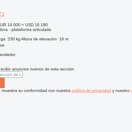
TJ
UR 14.000
≈ USD 16.180
ora - plataforma articulada
rga
230 kg
Altura de elevación
16 m
nse
vendedor
recibir anuncios nuevos de esta sección
uí, muestra su conformidad con nuestra
política de privacidad
y nuestro