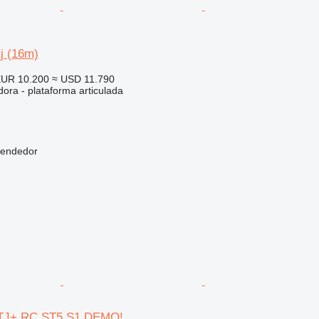
j (16m)
UR 10.200
≈ USD 11.790
ora - plataforma articulada
vendedor
ATJ+ RC ST5 S1 DEMO!