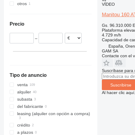
otros
Alemania
VÍDEO
1200
Países Bajos
Ucrania
1230
Manitou 160 A
Portugal
1250
Precio
Gs. 96.310.000
E
Polonia
1350
Plataforma elevad
Bélgica
1930
4.729 m/h
–
Capacidad de ca
España
1932
España, Ore
Francia
2030
GAM SA
Croacia
Contacte con el 
2032
mostrar todos
2033
2630
Suscríbase para 
Tipo de anuncio
2646
venta
Suscribirse
3246
alquiler
3369
Al hacer clic aq
subasta
3394
del fabricante
4069
leasing (alquiler con opción a compra)
4394
DSP
crédito
E-series
a plazos