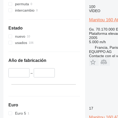
Liftlux
permuta
100
Pecolift
intercambio
VÍDEO
R-series
Toucan
Manitou 160 At
Estado
Gs. 70.170.000
E
Plataforma elevad
nuevo
2005
5.000 m/h
usados
Francia, Paris
EQUIPPO AG
Contacte con el 
Año de fabricación
–
Euro
17
Euro 5
Manitou 160 