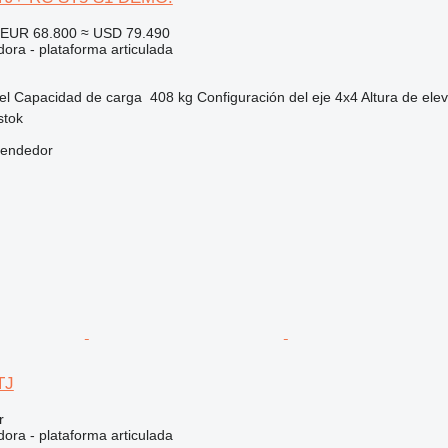
EUR 68.800
≈ USD 79.490
ora - plataforma articulada
el
Capacidad de carga
408 kg
Configuración del eje
4x4
Altura de ele
stok
vendedor
TJ
r
ora - plataforma articulada