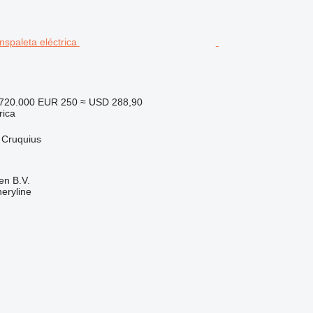
.720.000
EUR 250
≈ USD 288,90
rica
 Cruquius
en B.V.
eryline