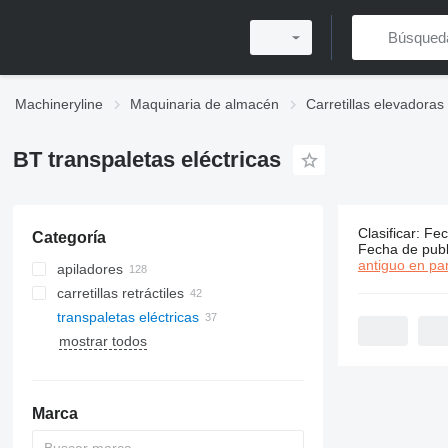
Machineryline
Maquinaria de almacén
Carretillas elevadoras
BT transpaletas eléctricas
Clasificar
:
Fec
Categoría
37 anuncio
Fecha de publ
antiguo en par
apiladores
carretillas retráctiles
transpaletas eléctricas
mostrar todos
Marca