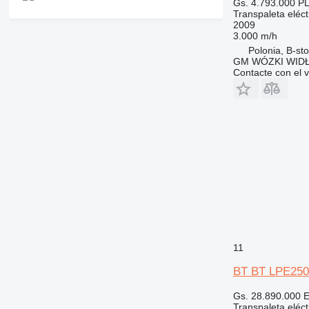
Gs. 4.793.000
PL
Transpaleta eléct
2009
3.000 m/h
Polonia, B-st
GM WÓZKI WIDŁ
Contacte con el 
11
BT BT LPE250
Gs. 28.890.000
E
Transpaleta eléct