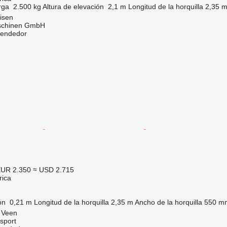
rga
2.500 kg
Altura de elevación
2,1 m
Longitud de la horquilla
2,35 
isen
aschinen GmbH
vendedor
UR 2.350
≈ USD 2.715
rica
ón
0,21 m
Longitud de la horquilla
2,35 m
Ancho de la horquilla
550 m
 Veen
sport