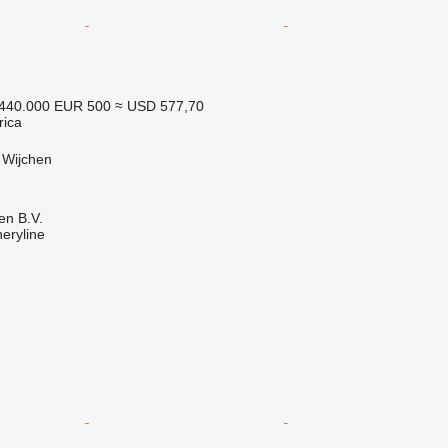
.440.000
EUR 500
≈ USD 577,70
rica
 Wijchen
en B.V.
eryline