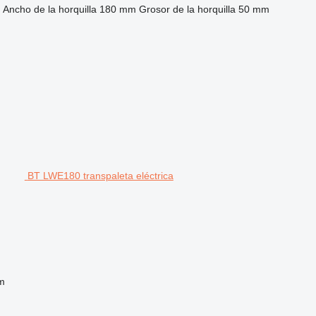
m
Ancho de la horquilla
180 mm
Grosor de la horquilla
50 mm
BT LWE180 transpaleta eléctrica
m