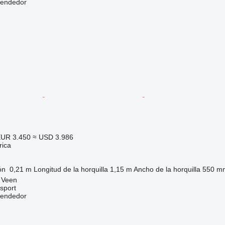
vendedor
UR 3.450
≈ USD 3.986
rica
ón
0,21 m
Longitud de la horquilla
1,15 m
Ancho de la horquilla
550 m
 Veen
sport
vendedor