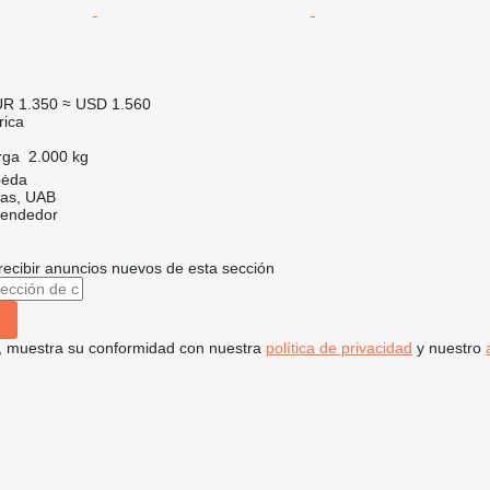
R 1.350
≈ USD 1.560
rica
rga
2.000 kg
pėda
tas, UAB
vendedor
recibir anuncios nuevos de esta sección
uí, muestra su conformidad con nuestra
política de privacidad
y nuestro