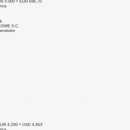
N 3.000
≈ EUR 696,70
rica
ok
OWE S.C.
vendedor
UR 4.200
≈ USD 4.853
rica