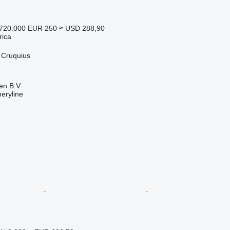
.720.000
EUR 250
≈ USD 288,90
rica
 Cruquius
en B.V.
eryline