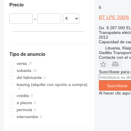
Precio
España
6
Alemania
BT LPE 200/6
–
Polonia
Eslovaquia
Gs. 9.287.000
EU
Transpaleta eléct
Lituania
2012
Capacidad de ca
Lituania, Klai
Gedlito Transpor
Tipo de anuncio
Contacte con el 
venta
subasta
Suscríbase para 
del fabricante
leasing (alquiler con opción a compra)
Suscribirse
Al hacer clic aq
crédito
a plazos
permuta
intercambio