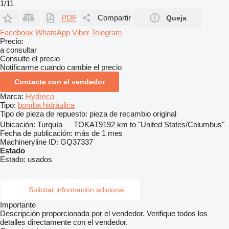
1/11
PDF
Compartir
Queja
Facebook
WhatsApp
Viber
Telegram
Precio:
a consultar
Consulte el precio
Notificarme cuando cambie el precio
Contacte con el vendedor
Marca:
Hydreco
Tipo:
bomba hidráulica
Tipo de pieza de repuesto:
pieza de recambio original
Ubicación:
Turquía
TOKAT
9192 km to "United States/Columbus"
Fecha de publicación:
más de 1 mes
Machineryline ID:
GQ37337
Estado
Estado:
usados
Solicitar información adicional
Importante
Descripción proporcionada por el vendedor. Verifique todos los
detalles directamente con el vendedor.