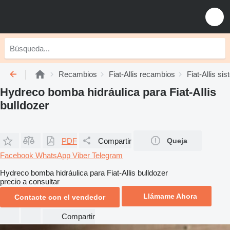
Recambios
Fiat-Allis recambios
Fiat-Allis si
Hydreco bomba hidráulica para Fiat-Allis
bulldozer
PDF
Compartir
Queja
Facebook
WhatsApp
Viber
Telegram
Hydreco bomba hidráulica para Fiat-Allis bulldozer
precio a consultar
Llámame Ahora
Contacte con el vendedor
Compartir