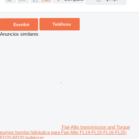
Teléfono
Escribir
Anuncios similares
Fiat-Allis transmission and Torque
pumps bomba hidráulica para Fiat-Allis FL14-FL15-FL16-FL20-
FD20-BD20 bulldozer