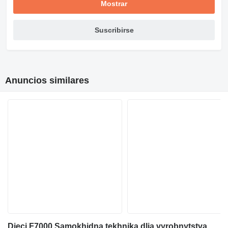
Mostrar
Suscribirse
Anuncios similares
Dieci F7000 Samokhidna tekhnika dlia vyrobnytstva sertyfikovanoho betonu