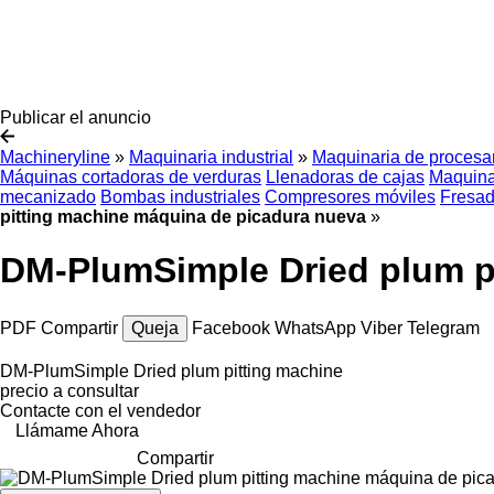
Publicar el anuncio
Machineryline
»
Maquinaria industrial
»
Maquinaria de procesa
Máquinas cortadoras de verduras
Llenadoras de cajas
Maquinar
mecanizado
Bombas industriales
Compresores móviles
Fresad
pitting machine máquina de picadura nueva
»
DM-PlumSimple Dried plum p
PDF
Compartir
Queja
Facebook
WhatsApp
Viber
Telegram
DM-PlumSimple Dried plum pitting machine
precio a consultar
Contacte con el vendedor
Llámame Ahora
Compartir