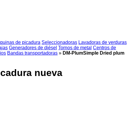
quinas de picadura
Seleccionadoras
Lavadoras de verduras
ajas
Generadores de diésel
Tornos de metal
Centros de
ios
Bandas transportadoras
»
DM-PlumSimple Dried plum
icadura nueva