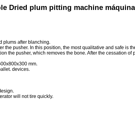
e Dried plum pitting machine máquina
d plums after blanching.
er the pusher. In this position, the most qualitative and safe is t
ion the pusher, which removes the bone. After the cessation of p
s 600x800x300 mm.
llet. devices.
design.
tor will not tire quickly.