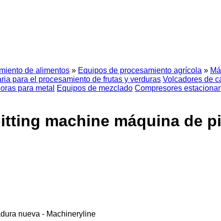
miento de alimentos
»
Equipos de procesamiento agrícola
»
Má
ia para el procesamiento de frutas y verduras
Volcadores de c
oras para metal
Equipos de mezclado
Compresores estacionar
itting machine máquina de p