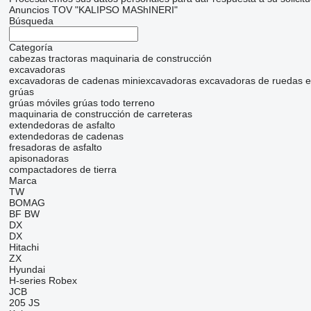
Anuncios TOV "KALIPSO MAShINERI"
Búsqueda
Categoría
cabezas tractoras
maquinaria de construcción
excavadoras
excavadoras de cadenas
miniexcavadoras
excavadoras de ruedas
e
grúas
grúas móviles
grúas todo terreno
maquinaria de construcción de carreteras
extendedoras de asfalto
extendedoras de cadenas
fresadoras de asfalto
apisonadoras
compactadores de tierra
Marca
TW
BOMAG
BF
BW
DX
DX
Hitachi
ZX
Hyundai
H-series
Robex
JCB
205
JS