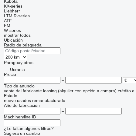
Kubota
KX-series
Liebherr
LTM
R-series
ATF
FM
W-series
mostrar todos
Ubicación
Radio de búsqueda
Paraguay
otros
Ucrania
Precio
–
Tipo de anuncio
venta
del fabricante
leasing (alquiler con opción a compra)
crédito
a
Estado
nuevo
usados
remanufacturado
Año de fabricación
–
Machineryline ID
¿Le faltan algunos filtros?
Sugiera un cambio