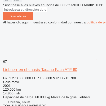
Suscríbase a los nuevos anuncios de ТОВ "КАЛІПСО МАШИНЕРІ"
Suscribirse
Al hacer clic aquí, muestra su conformidad con nuestra
política de p
67
Liebherr en el chasis Tadano Faun ATF 60
Gs. 1.273.000.000
EUR 185.000
≈ USD 213.700
Grúa móvil
2001
120.000 km
14.900 m/h
Capacidad de carga
60.000 kg
Marca de la grúa
Liebherr
Ucrania, Khust
TOV "KALIPSO MAShINERI"