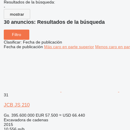
Resultados de la búsqueda:
-
mostrar
30 anuncios:
Resultados de la búsqueda
Filtro
Clasificar
:
Fecha de publicación
Fecha de publicación
Más caro en parte superior
Menos caro en par
31
JCB JS 210
Gs. 395.600.000
EUR 57.500
≈ USD 66.440
Excavadora de cadenas
2015
10.556 m/h