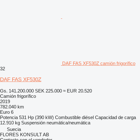
DAF FAS XF530Z camión frigorífico
32
DAF FAS XF530Z
Gs. 141.200.000
SEK 225.000
≈ EUR 20.520
Camión frigorífico
2019
782.040 km
Euro 6
Potencia
531 Hp (390 kW)
Combustible
diésel
Capacidad de carga
12.910 kg
Suspensión
neumática/neumática
Suecia
FLORES KONSULT AB
Contacte con el vendedor