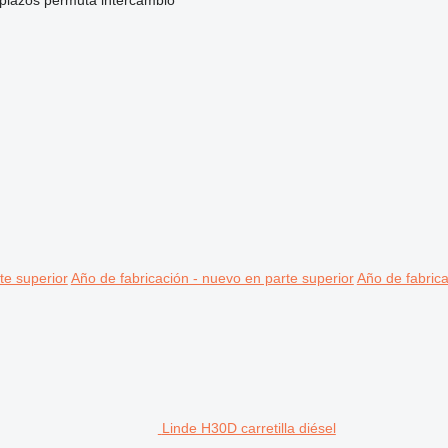
 plazos
permuta
intercambio
te superior
Año de fabricación - nuevo en parte superior
Año de fabrica
Linde H30D carretilla diésel