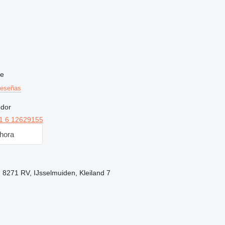
ne
reseñas
edor
1 6 12629155
hora
, 8271 RV, IJsselmuiden, Kleiland 7