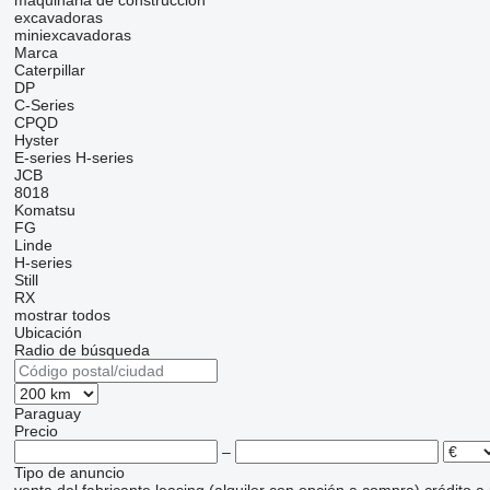
maquinaria de construcción
excavadoras
miniexcavadoras
Marca
Caterpillar
DP
C-Series
CPQD
Hyster
E-series
H-series
JCB
8018
Komatsu
FG
Linde
H-series
Still
RX
mostrar todos
Ubicación
Radio de búsqueda
Paraguay
Precio
–
Tipo de anuncio