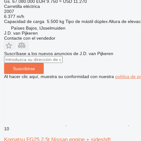
Gs. 67.080.000
EUR 9.750
≈ USD 11.270
Carretilla eléctrica
2007
6.377 m/h
Capacidad de carga
5.500 kg
Tipo de mástil
dúplex
Altura de elevac
Países Bajos, IJsselmuiden
J.D. van Pijkeren
Contacte con el vendedor
Suscríbase a los nuevos anuncios de J.D. van Pijkeren
Suscribirse
Al hacer clic aquí, muestra su conformidad con nuestra
política de p
10
Komatsu FG25 2.5t Nissan engine + sideshift