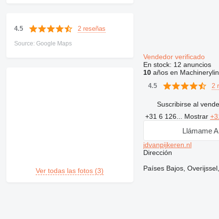
2 reseñas
4.5
Source: Google Maps
Vendedor verificado
En stock:
12 anuncios
10
años en Machineryli
2 
4.5
Suscribirse al vend
+31 6 126...
Mostrar
+3
Llámame A
jdvanpijkeren.nl
Dirección
Países Bajos, Overijssel
Ver todas las fotos (3)