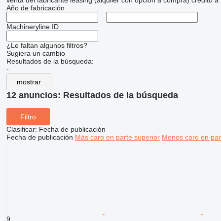
venta
del fabricante
leasing (alquiler con opción a compra)
crédito
a
Año de fabricación
–
Machineryline ID
¿Le faltan algunos filtros?
Sugiera un cambio
Resultados de la búsqueda:
-
mostrar
12 anuncios:
Resultados de la búsqueda
Filtro
Clasificar
:
Fecha de publicación
Fecha de publicación
Más caro en parte superior
Menos caro en par
9