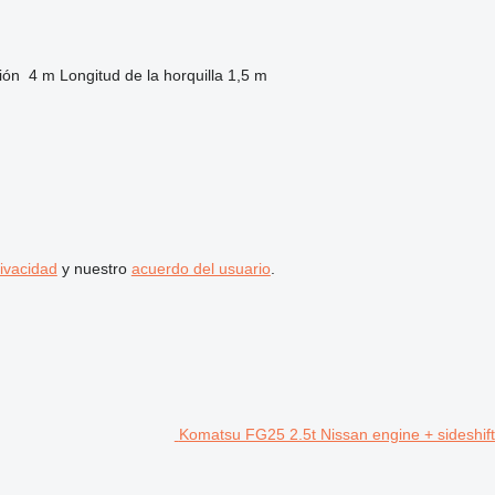
ión
4 m
Longitud de la horquilla
1,5 m
rivacidad
y nuestro
acuerdo del usuario
.
Komatsu FG25 2.5t Nissan engine + sideshift 