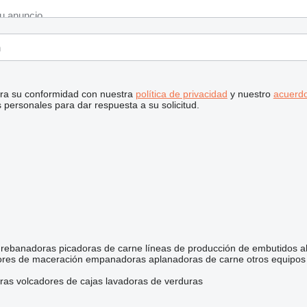
stra su conformidad con nuestra
política de privacidad
y nuestro
acuerdo
personales para dar respuesta a su solicitud.
rebanadoras
picadoras de carne
líneas de producción de embutidos
a
res de maceración
empanadoras
aplanadoras de carne
otros equipos
ras
volcadores de cajas
lavadoras de verduras