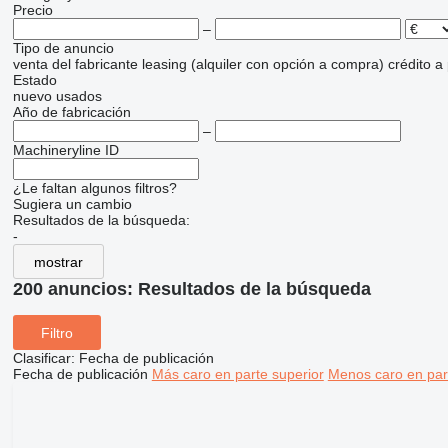
Precio
–
Tipo de anuncio
venta
del fabricante
leasing (alquiler con opción a compra)
crédito
a
Estado
nuevo
usados
Año de fabricación
–
Machineryline ID
¿Le faltan algunos filtros?
Sugiera un cambio
Resultados de la búsqueda:
-
mostrar
200 anuncios:
Resultados de la búsqueda
Filtro
Clasificar
:
Fecha de publicación
Fecha de publicación
Más caro en parte superior
Menos caro en par