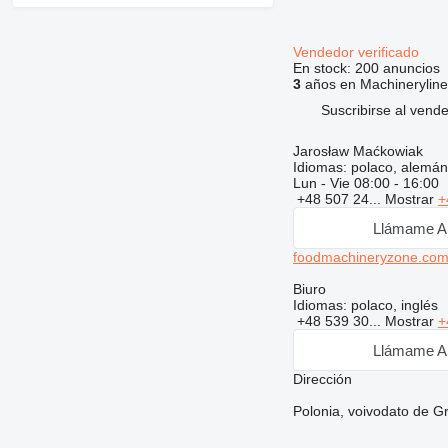
Vendedor verificado
En stock:
200 anuncios
3
años en Machineryline
Suscribirse al vend
Jarosław Maćkowiak
Idiomas:
polaco, alemán
Lun - Vie
08:00 - 16:00
+48 507 24...
Mostrar
+
Llámame A
foodmachineryzone.co
Biuro
Idiomas:
polaco, inglés
+48 539 30...
Mostrar
+
Llámame A
Dirección
Polonia, voivodato de G