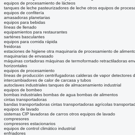
equipos de procesamiento de lácteos
tanques de leche
pasteurizadores de leche
otros equipos de proces
equipos de confitería
amasadoras planetarias
equipos para bebidas
líneas de llenado
equipamientos para restaurantes
sarténes basculantes
equipos para comida rápida
freidoras
estaciones de higiene
otra maquinaria de procesamiento de aliment
maquinarias de envasado
máquinas cortadoras
máquinas de termoformado
retractiladoras
env
horizontales
equipos de procesamiento
líneas de producción
centrifugadoras
calderas de vapor
detectores d
intercambiadores de calor de carcasa y tubos
autoclaves industriales
tanques de almacenamiento industrial
equipos de bombeo
bombas industriales
bombas de agua
bombas de alimentos
cintas transportadoras
bandas transportadoras
cintas transportadoras agrícolas
transportad
equipos de lavado
sistemas CIP
lavadoras de carros
otros equipos de lavado
compresores
compresores estacionarios
equipos de control climático industrial
enfriadores