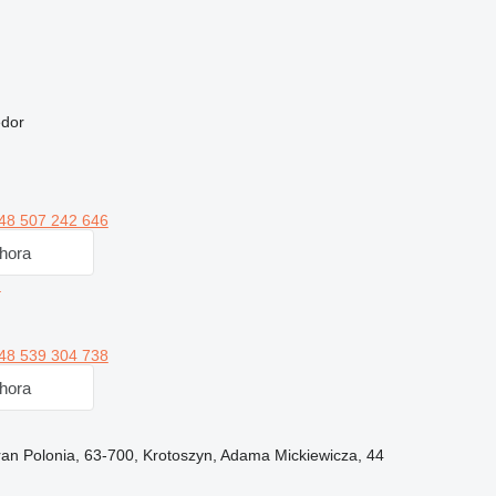
edor
48 507 242 646
hora
m
48 539 304 738
hora
ran Polonia, 63-700, Krotoszyn, Adama Mickiewicza, 44