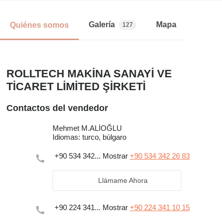
Galería
Mapa
Quiénes somos
127
ROLLTECH MAKİNA SANAYİ VE
TİCARET LİMİTED ŞİRKETİ
Contactos del vendedor
Mehmet M.ALİOĞLU
Idiomas:
turco, búlgaro
+90 534 342...
Mostrar
+90 534 342 26 83
Llámame Ahora
+90 224 341...
Mostrar
+90 224 341 10 15