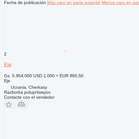
Fecha de publicación
Más caro en parte superior
Menos caro en par
2
Eje
Gs. 5.954.000
USD 1.000
≈ EUR 865,50
Eje
Ucrania, Cherkasy
Razborka polupritsepov
Contacte con el vendedor