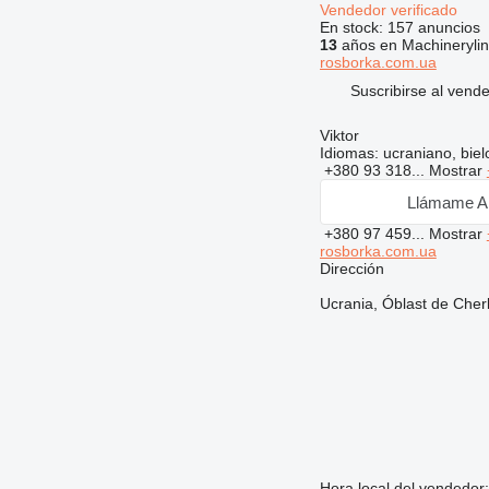
Vendedor verificado
En stock:
157 anuncios
13
años en Machineryli
rosborka.com.ua
Suscribirse al vend
Viktor
Idiomas:
ucraniano, bielo
+380 93 318...
Mostrar
Llámame A
+380 97 459...
Mostrar
rosborka.com.ua
Dirección
Ucrania, Óblast de Cher
Hora local del vendedor