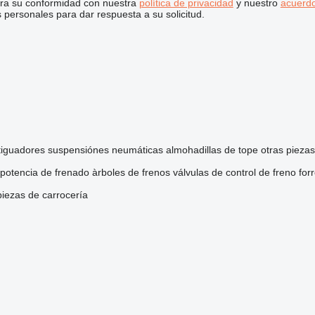
stra su conformidad con nuestra
política de privacidad
y nuestro
acuerdo
personales para dar respuesta a su solicitud.
iguadores
suspensiónes neumáticas
almohadillas de tope
otras pieza
potencia de frenado
àrboles de frenos
válvulas de control de freno
for
piezas de carrocería