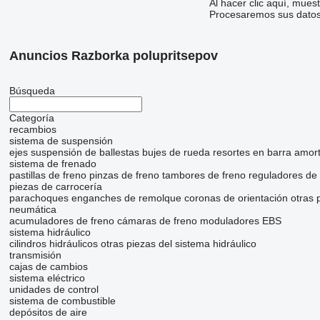
Al hacer clic aquí, mue
Procesaremos sus datos 
Anuncios Razborka polupritsepov
Búsqueda
Categoría
recambios
sistema de suspensión
ejes
suspensión de ballestas
bujes de rueda
resortes en barra
amort
sistema de frenado
pastillas de freno
pinzas de freno
tambores de freno
reguladores de 
piezas de carrocería
parachoques
enganches de remolque
coronas de orientación
otras 
neumática
acumuladores de freno
cámaras de freno
moduladores EBS
sistema hidráulico
cilindros hidráulicos
otras piezas del sistema hidráulico
transmisión
cajas de cambios
sistema eléctrico
unidades de control
sistema de combustible
depósitos de aire