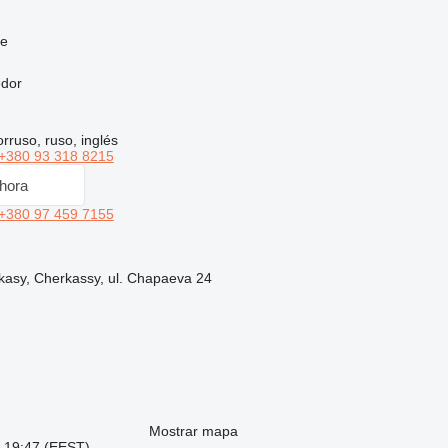
ne
edor
rruso, ruso, inglés
+380 93 318 8215
hora
+380 97 459 7155
kasy, Cherkassy, ul. Chapaeva 24
Mostrar mapa
: 19:47 (EEST)