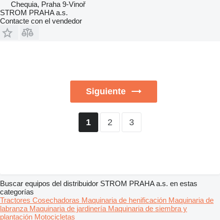
Chequia, Praha 9-Vinoř
STROM PRAHA a.s.
Contacte con el vendedor
Siguiente
2
3
1
Buscar equipos del distribuidor STROM PRAHA a.s. en estas
categorías
Tractores
Cosechadoras
Maquinaria de henificación
Maquinaria de
labranza
Maquinaria de jardinería
Maquinaria de siembra y
plantación
Motocicletas