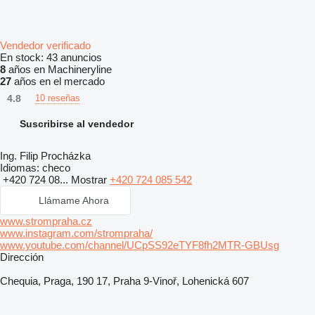
Vendedor verificado
En stock:
43 anuncios
8
años en Machineryline
27
años en el mercado
4.8
10 reseñas
Suscribirse al vendedor
Ing. Filip Procházka
Idiomas:
checo
+420 724 08...
Mostrar
+420 724 085 542
Llámame Ahora
www.strompraha.cz
www.instagram.com/strompraha/
www.youtube.com/channel/UCpSS92eTYF8fh2MTR-GBUsg
Dirección
Chequia, Praga, 190 17, Praha 9-Vinoř, Lohenická 607