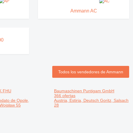
Ammann AC
00
Todos los vendedores de Ammann
K FHU
Baumaschinen Puntigam GmbH
366 ofertas
vodato de Opole,
Austria, Estiria, Deutsch Goritz, Salsach
ojsław 55
28