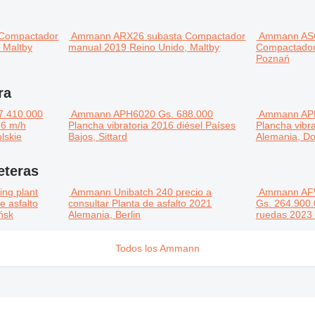
Compactador
Ammann ARX26
subasta
Compactador
Ammann AS
 Maltby
manual
2019
Reino Unido, Maltby
Compactador 
Poznań
ra
7.410.000
Ammann APH6020
Gs. 688.000
Ammann APH
6 m/h
Plancha vibratoria
2016
diésel
Países
Plancha vibr
lskie
Bajos, Sittard
Alemania, Do
eteras
ng plant
Ammann Unibatch 240
precio a
Ammann AFW
e asfalto
consultar
Planta de asfalto
2021
Gs. 264.900
ńsk
Alemania, Berlin
ruedas
2023
Todos los Ammann