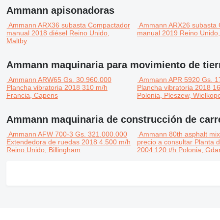
Ammann apisonadoras
Ammann ARX36
subasta
Compactador
Ammann ARX26
subasta
manual
2018
diésel
Reino Unido,
manual
2019
Reino Unido,
Maltby
Ammann maquinaria para movimiento de tier
Ammann ARW65
Gs. 30.960.000
Ammann APR 5920
Gs. 1
Plancha vibratoria
2018
310 m/h
Plancha vibratoria
2018
16
Francia, Capens
Polonia, Pleszew, Wielkopo
Ammann maquinaria de construcción de carr
Ammann AFW 700-3
Gs. 321.000.000
Ammann 80th asphalt mixi
Extendedora de ruedas
2018
4.500 m/h
precio a consultar
Planta d
Reino Unido, Billingham
2004
120 t/h
Polonia, Gda