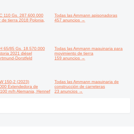
C 110
Gs. 287.600.000
Todas las Ammann apisonadoras
de tierra
2018
Polonia,
457 anuncios →
 65/85
Gs. 18.570.000
Todas las Ammann maquinaria para
atoria
2021
diésel
movimiento de tierra
rtmund-Dorstfeld
159 anuncios →
 150-2 (2023)
Todas las Ammann maquinaria de
.000
Extendedora de
construcción de carreteras
100 m/h
Alemania, Hennef
23 anuncios →