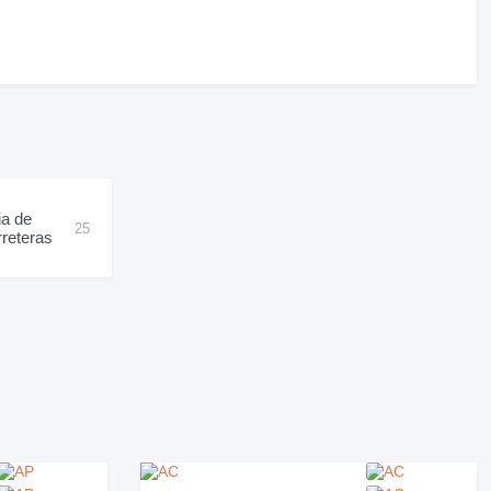
a de
25
rreteras