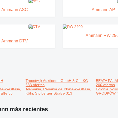
Ammann ASC
Ammann AP
Ammann RW 29
Ammann DTV
bH
Troostwijk Auktionen GmbH & Co. KG
BEATA PALA
633 ofertas
200 ofertas
te-Westfalia,
Alemania, Renania del Norte-Westfalia,
Polonia, voi
traße 36
Köln, Stolberger Straße 313
GRODKÓW, W
ann más recientes