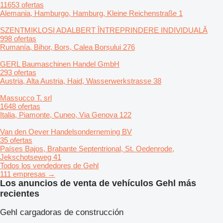
11653 ofertas
Alemania, Hamburgo, Hamburg, Kleine Reichenstraße 1
SZENTMIKLOSI ADALBERT ÎNTREPRINDERE INDIVIDUALĂ
998 ofertas
Rumanía, Bihor, Borș, Calea Borșului 276
GERL Baumaschinen Handel GmbH
293 ofertas
Austria, Alta Austria, Haid, Wasserwerkstrasse 38
Massucco T. srl
1648 ofertas
Italia, Piamonte, Cuneo, Via Genova 122
Van den Oever Handelsonderneming BV
35 ofertas
Países Bajos, Brabante Septentrional, St. Oedenrode,
Jekschotseweg 41
Todos los vendedores de Gehl
111 empresas →
Los anuncios de venta de vehículos Gehl más
recientes
Gehl cargadoras de construcción