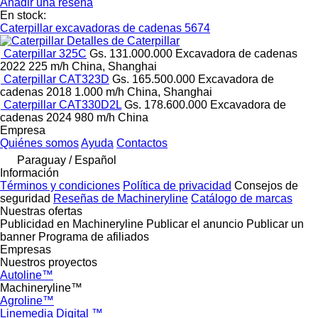
Añadir una reseña
En stock:
Caterpillar excavadoras de cadenas
5674
Detalles de Caterpillar
Caterpillar 325C
Gs. 131.000.000
Excavadora de cadenas
2022
225 m/h
China, Shanghai
Caterpillar CAT323D
Gs. 165.500.000
Excavadora de
cadenas
2018
1.000 m/h
China, Shanghai
Caterpillar CAT330D2L
Gs. 178.600.000
Excavadora de
cadenas
2024
980 m/h
China
Empresa
Quiénes somos
Ayuda
Contactos
Paraguay / Español
Información
Términos y condiciones
Política de privacidad
Consejos de
seguridad
Reseñas de Machineryline
Catálogo de marcas
Nuestras ofertas
Publicidad en Machineryline
Publicar el anuncio
Publicar un
banner
Programa de afiliados
Empresas
Nuestros proyectos
Autoline™
Machineryline™
Agroline™
Linemedia Digital ™