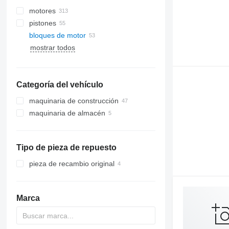
motores
pistones
bloques de motor
mostrar todos
Categoría del vehículo
maquinaria de construcción
maquinaria de almacén
excavadoras
cargadoras de construcción
carretillas elevadoras
retroexcavadoras
cargadoras de ruedas
cargadoras telescópicas
telescópicas
Tipo de pieza de repuesto
pieza de recambio original
Marca