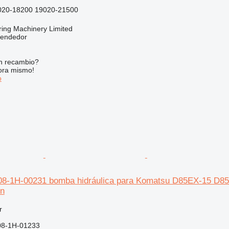
020-18200 19020-21500
ring Machinery Limited
vendedor
n recambio?
ora mismo!
o
8-1H-00231 bomba hidráulica para Komatsu D85EX-15 D8
ón
r
08-1H-01233