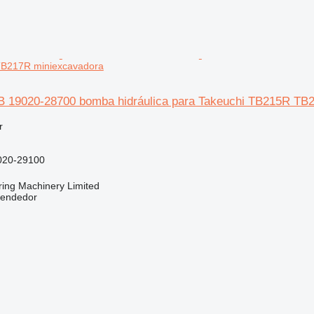
B217R miniexcavadora
 19020-28700 bomba hidráulica para Takeuchi TB215R TB
r
020-29100
ring Machinery Limited
vendedor