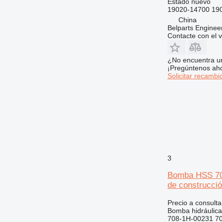
Estado
nuevo
C-series
19020-14700 19
CB
China
CS
Belparts Enginee
Contacte con el 
DE
DP
¿No encuentra u
D series
¡Pregúntenos ah
E-series
Solicitar recambi
EC
EP
F-series
GC
GP
IT
M-series
3
PM
Bomba HSS 70
TH
de construcci
V-series
Precio a consulta
Bomba hidráulica
708-1H-00231 7