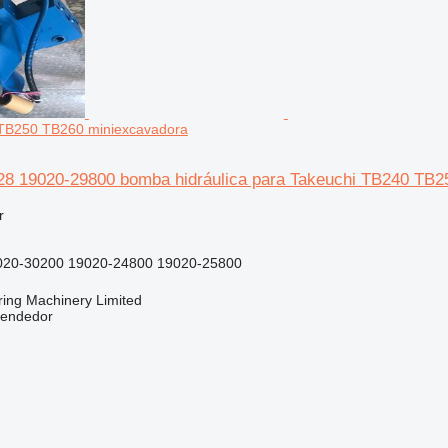
TB250 TB260 miniexcavadora
8 19020-29800 bomba hidráulica para Takeuchi TB240 TB2
r
020-30200 19020-24800 19020-25800
ring Machinery Limited
vendedor