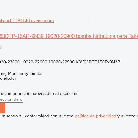
Takeuchi TB1140 excavadora
63DTP-15AR-9N39 19020-20900 bomba hidráulica para Tak
r
020-23600 19020-27600 19020-22900 K3V63DTP150R-9N3B
ring Machinery Limited
vendedor
recibir anuncios nuevos de esta sección
uí, muestra su conformidad con nuestra
política de privacidad
y nuestro