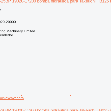
25BP 19020-17200 bomba hidráulica para Takeuchi TB125 
r
020-20000
ring Machinery Limited
vendedor
miniexcavadora
30BP 19020-11300 bomba hidráulica para Takeuchi TB035 