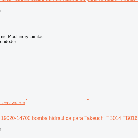
r
ring Machinery Limited
vendedor
niexcavadora
19020-14700 bomba hidráulica para Takeuchi TB014 TB016
r