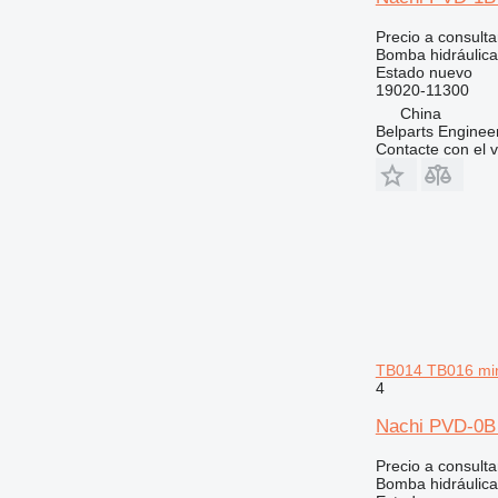
924
Precio a consulta
926
Bomba hidráulica
Estado
nuevo
928
19020-11300
930
China
938
Belparts Enginee
Contacte con el 
950
953
955
962
963
966
972
973
980
TB014 TB016 mi
4
988
990
Nachi PVD-0B 
992
Precio a consulta
AP
Bomba hidráulica