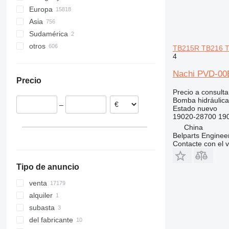
Europa
W-series
289D
535
Asia
Polonia
301
536
Sudamérica
Rumanía
China
302
537
otros
Países Bajos
Turquía
Chile
303
540
TB215R TB216 T
4
Alemania
Omán
Perú
México
304
550
España
Emiratos Árabes Unidos
Ucrania
305
560
Nachi PVD-00B
Precio
Italia
Kirguistán
Moldavia
306
926
Precio a consulta
Lituania
307
8014
Bomba hidráulica
–
Estonia
Estado
nuevo
308
8015
19020-28700 19
mostrar todos
311
8016
China
312
8018
Belparts Enginee
Contacte con el 
313
8025
314
8030
Tipo de anuncio
315
8032
316
8035
venta
317
8050
alquiler
318
8052
subasta
320
8060
del fabricante