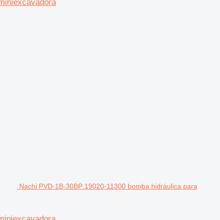
miniexcavadora
Nachi PVD-1B-30BP 19020-11300 bomba hidráulica para
miniexcavadora