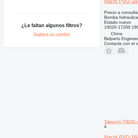
Nachi PVD-1B-
422
426
Precio a consulta
Bomba hidráulica
428
Estado
nuevo
¿Le faltan algunos filtros?
430
19020-17200 19
432
China
Sugiera un cambio
Belparts Enginee
434
Contacte con el 
438
444
631
730
735
740
769
777
826
906
Takeuchi TB035 
907
4
908
Nachi PVD-1B-
910