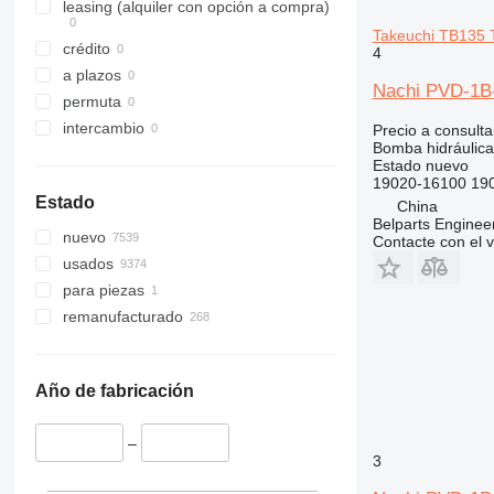
321
8080
leasing (alquiler con opción a compra)
322
G-Series
Takeuchi TB135 
crédito
4
323
JS
a plazos
324
Robot
Nachi PVD-1B-
permuta
325
intercambio
Precio a consulta
326
Bomba hidráulica
329
Estado
nuevo
19020-16100 19
330
Estado
China
336
Belparts Enginee
nuevo
Contacte con el 
340
usados
345
para piezas
349
remanufacturado
350
365
374
Año de fabricación
375
390
–
416
3
420