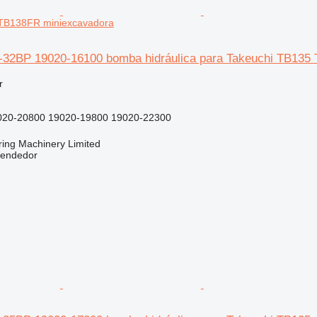
TB138FR miniexcavadora
32BP 19020-16100 bomba hidráulica para Takeuchi TB135
r
020-20800 19020-19800 19020-22300
ring Machinery Limited
vendedor