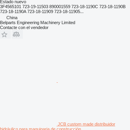
Estado
nuevo
3F4565101 723-19-11503 890001559 723-18-1190C 723-18-1190B
723-18-1190A 723-18-11909 723-18-11905...
China
Belparts Engineering Machinery Limited
Contacte con el vendedor
JCB custom made distribuidor
hidráulico para maquinaria de construcción