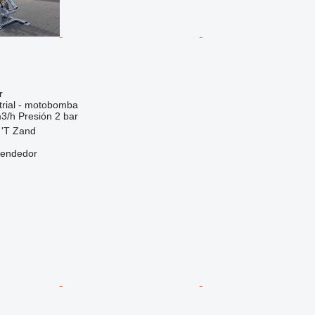
r
trial - motobomba
3/h
Presión
2 bar
 'T Zand
vendedor