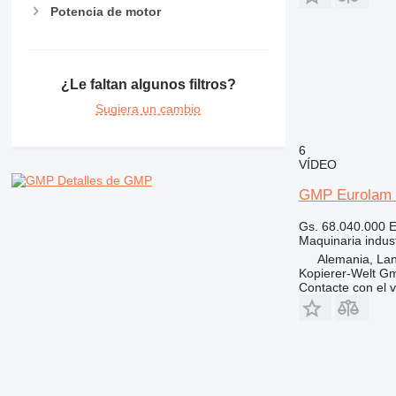
Potencia de motor
¿Le faltan algunos filtros?
Sugiera un cambio
6
VÍDEO
Detalles de GMP
GMP Eurolam I
Gs. 68.040.000
E
Maquinaria indust
Alemania, Lan
Kopierer-Welt G
Contacte con el 