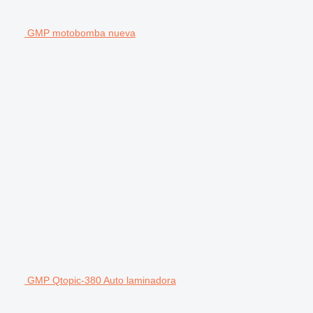
GMP motobomba nueva
GMP Qtopic-380 Auto laminadora