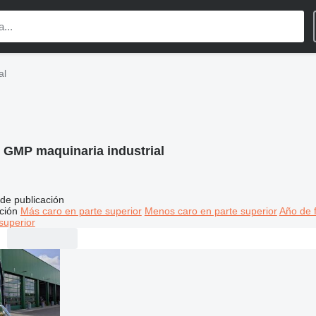
al
:
GMP maquinaria industrial
de publicación
ción
Más caro en parte superior
Menos caro en parte superior
Año de f
superior