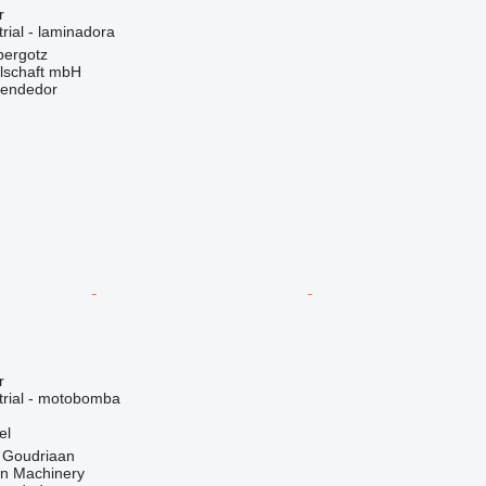
r
rial - laminadora
bergotz
llschaft mbH
vendedor
r
trial - motobomba
el
, Goudriaan
an Machinery