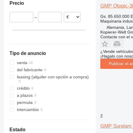
Precio
GMP Qtopic-3
Gs. 85.650.000
E
–
Maquinaria indust
Alemania, Lan
Kopierer-Welt G
Contacte con el 
¿Vende vehículo
Tipo de anuncio
¡Hagalo con noso
venta
Publicar el a
del fabricante
leasing (alquiler con opción a compra)
crédito
a plazos
permuta
intercambio
2
GMP Surelam 
Estado