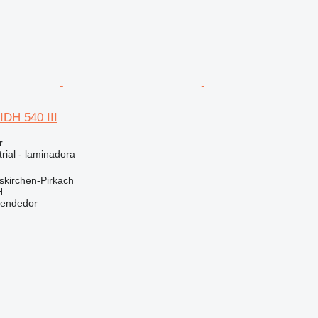
DH 540 III
r
rial - laminadora
skirchen-Pirkach
H
vendedor