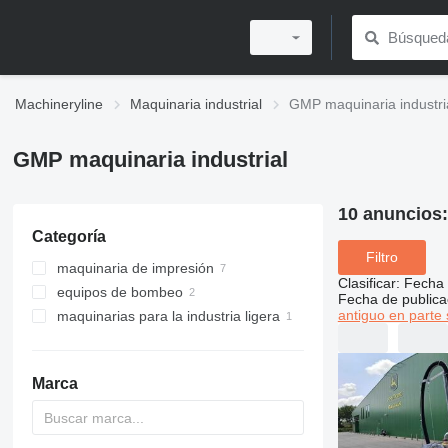
Machineryline
Maquinaria industrial
GMP maquinaria industri
GMP maquinaria industrial
10 anuncios
Categoría
Filtro
maquinaria de impresión
Clasificar
:
Fecha 
equipos de bombeo
máquinas de postimpresión
Fecha de publica
antiguo en parte 
maquinarias para la industria ligera
suministros de impresión
motobombas
laminadoras
equipos de costura
máquinas selladoras de
costuras
Marca