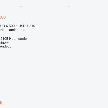
380
UR 6.500
≈ USD 7.510
rial - laminadora
, 2105 Heemstede
hinery
vendedor
II