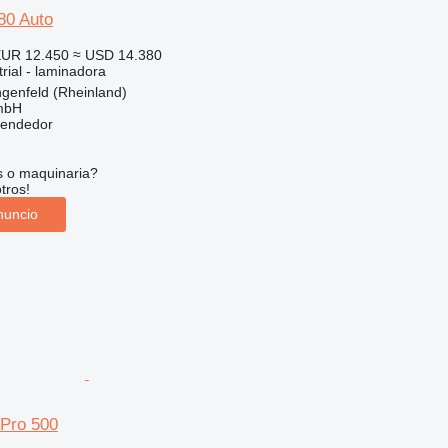
80 Auto
UR 12.450
≈ USD 14.380
rial - laminadora
genfeld (Rheinland)
mbH
vendedor
s o maquinaria?
tros!
nuncio
Pro 500