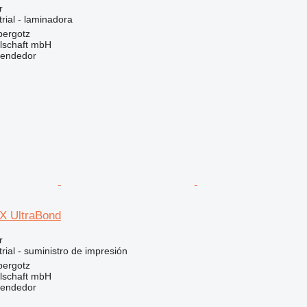
r
rial - laminadora
bergotz
llschaft mbH
vendedor
 UltraBond
r
rial - suministro de impresión
bergotz
llschaft mbH
vendedor