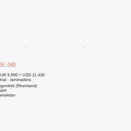
II -540
UR 9.890
≈ USD 11.430
rial - laminadora
genfeld (Rheinland)
mbH
vendedor