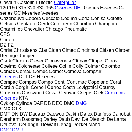
Casolin
Castolin Eutectic
Caterpillar
120
160
315
320
330
365
C-series
DE
D series
E-series
G-
series
GC
M-series
V-series
Cazeneuve
Cebora
Ceccato
Cedima
Cefla
Cehisa
Celette
Celsius
Centauro
Cerdi
Cetetherm
Chambon
Champion
Charmilles
Chevalier
Chicago Pneumatic
CPS
Chiron
DZ
FZ
Christ
Christiaens
Ciat
Cidan
Cimec
Cincinnati
Citizen
Citroen
Berlingo
Jumper
Clark
Clemco
Clever
Climaveneta
Climax
Clipper
Cloos
Coelmo
Colchester
Collette
Collin
Colly
Colmar
Colombo
Comac
Comau
Comec
Comet
Comeva
CompAir
C-series
DLT
DS
H-series
Compac
Compas
Compo
Conti
Contimac
Copeland
Coral
Cordia
Corghi
Cornell
Correa
Costa Levigatrici
Courtoy
Creemers
Crisswood
Crizaf
Cryovac
Csepel
Ctek
Cummins
C-series
KTA
Cyklop
Cylinda
DAF
DB
DEC
DMC
DMG
CMX
CTX
DMT
DN
DW
Dadaux
Daewoo
Daikin
Dalex
Danfoss
Danobat
Dantherm
Daosmaq
Darley
Daub
Davi
De Dietrich
De Lama
DeLaval
DeLonghi
DeWalt
Debag
Deckel Maho
DMC
DMU