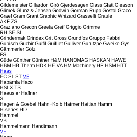
Gildemeister
Gillardon
Giró
Gjerdesagen
Glass
Glatt
Gleason
Glimek
Glunz & Jensen
Godwin
Gorman-Rupp
Gostol
Graco
Graef
Gram
Grant
Graphic Whizard
Grasselli
Graule
AKF
ZS
Graziano
Grecon
Greefa
Greif
Griggio
Grimme
RH
SE
SL
Grindermak
Grindex
Grit
Gross
Grundfos
Gruppo Fabbri
Gubisch
Gucbir
Guifil
Guilliet
Gulliver
Gurutzpe
Gweike
Gys
Gämmerler
Gölz
FS
Güde
Günther
Güntner
H&M
HANOMAG
HASKAN
HAWE
HBM
HB‑Therm
HDK
HE-VA
HM Machinery
HP
HSM
HTT
Haas
EC
SL
ST
VF
Habämfa
Haco
HSLX
TS
Haeusler
Haffner
SL
Hagen & Goebel
Hahn+Kolb
Haimer
Haitian
Hamm
H-series
HD
Hammel
VB
Hammelmann
Handtmann
VF