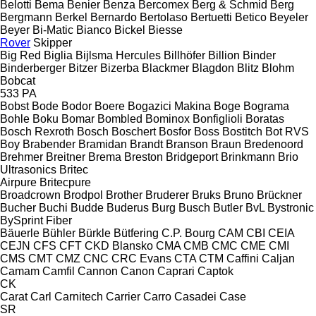
Belotti
Bema
Benier
Benza
Bercomex
Berg & Schmid
Berg
Bergmann
Berkel
Bernardo
Bertolaso
Bertuetti
Betico
Beyeler
Beyer
Bi-Matic
Bianco
Bickel
Biesse
Rover
Skipper
Big Red
Biglia
Bijlsma Hercules
Billhöfer
Billion
Binder
Binderberger
Bitzer
Bizerba
Blackmer
Blagdon
Blitz
Blohm
Bobcat
533
PA
Bobst
Bode
Bodor
Boere
Bogazici Makina
Boge
Bograma
Bohle
Boku
Bomar
Bombled
Bominox
Bonfiglioli
Boratas
Bosch Rexroth
Bosch
Boschert
Bosfor
Boss
Bostitch
Bot RVS
Boy
Brabender
Bramidan
Brandt
Branson
Braun
Bredenoord
Brehmer
Breitner
Brema
Breston
Bridgeport
Brinkmann
Brio
Ultrasonics
Britec
Airpure
Britecpure
Broadcrown
Brodpol
Brother
Bruderer
Bruks
Bruno
Brückner
Bucher
Buchi
Budde
Buderus
Burg
Busch
Butler
BvL
Bystronic
BySprint Fiber
Bäuerle
Bühler
Bürkle
Bütfering
C.P. Bourg
CAM
CBI
CEIA
CEJN
CFS
CFT
CKD Blansko
CMA
CMB
CMC
CME
CMI
CMS
CMT
CMZ
CNC
CRC Evans
CTA
CTM
Caffini
Caljan
Camam
Camfil
Cannon
Canon
Caprari
Captok
CK
Carat
Carl
Carnitech
Carrier
Carro
Casadei
Case
SR