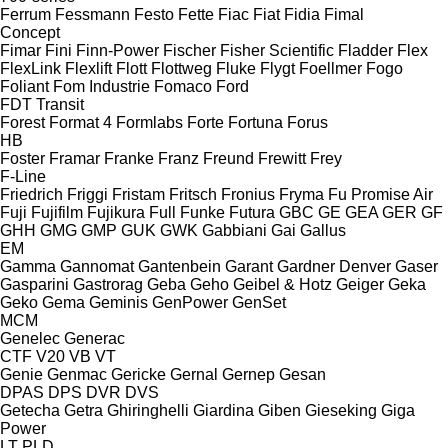
Ferrum
Fessmann
Festo
Fette
Fiac
Fiat
Fidia
Fimal
Concept
Fimar
Fini
Finn-Power
Fischer
Fisher Scientific
Fladder
Flex
FlexLink
Flexlift
Flott
Flottweg
Fluke
Flygt
Foellmer
Fogo
Foliant
Fom Industrie
Fomaco
Ford
FDT
Transit
Forest
Format 4
Formlabs
Forte
Fortuna
Forus
HB
Foster
Framar
Franke
Franz
Freund
Frewitt
Frey
F-Line
Friedrich
Friggi
Fristam
Fritsch
Fronius
Fryma
Fu Promise Air
Fuji
Fujifilm
Fujikura
Full
Funke
Futura
GBC
GE
GEA
GER
GF
GHH
GMG
GMP
GUK
GWK
Gabbiani
Gai
Gallus
EM
Gamma
Gannomat
Gantenbein
Garant
Gardner Denver
Gaser
Gasparini
Gastrorag
Geba
Geho
Geibel & Hotz
Geiger
Geka
Geko
Gema
Geminis
GenPower
GenSet
MCM
Genelec
Generac
CTF
V20
VB
VT
Genie
Genmac
Gericke
Gernal
Gernep
Gesan
DPAS
DPS
DVR
DVS
Getecha
Getra
Ghiringhelli
Giardina
Giben
Gieseking
Giga
Power
LT
PLD