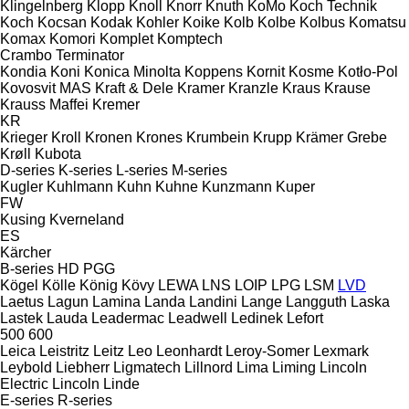
Klingelnberg
Klopp
Knoll
Knorr
Knuth
KoMo
Koch Technik
Koch
Kocsan
Kodak
Kohler
Koike
Kolb
Kolbe
Kolbus
Komatsu
Komax
Komori
Komplet
Komptech
Crambo
Terminator
Kondia
Koni
Konica Minolta
Koppens
Kornit
Kosme
Kotło-Pol
Kovosvit MAS
Kraft & Dele
Kramer
Kranzle
Kraus
Krause
Krauss Maffei
Kremer
KR
Krieger
Kroll
Kronen
Krones
Krumbein
Krupp
Krämer Grebe
Krøll
Kubota
D-series
K-series
L-series
M-series
Kugler
Kuhlmann
Kuhn
Kuhne
Kunzmann
Kuper
FW
Kusing
Kverneland
ES
Kärcher
B-series
HD
PGG
Kögel
Kölle
König
Kövy
LEWA
LNS
LOIP
LPG
LSM
LVD
Laetus
Lagun
Lamina
Landa
Landini
Lange
Langguth
Laska
Lastek
Lauda
Leadermac
Leadwell
Ledinek
Lefort
500
600
Leica
Leistritz
Leitz
Leo
Leonhardt
Leroy-Somer
Lexmark
Leybold
Liebherr
Ligmatech
Lillnord
Lima
Liming
Lincoln
Electric
Lincoln
Linde
E-series
R-series