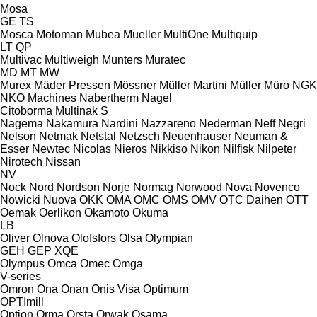
Mosa
GE
TS
Mosca
Motoman
Mubea
Mueller
MultiOne
Multiquip
LT
QP
Multivac
Multiweigh
Munters
Muratec
MD
MT
MW
Murex
Mäder Pressen
Mössner
Müller Martini
Müller
Müro
NGK
NKO Machines
Nabertherm
Nagel
Citoborma
Multinak S
Nagema
Nakamura
Nardini
Nazzareno
Nederman
Neff
Negri
Nelson
Netmak
Netstal
Netzsch
Neuenhauser
Neuman &
Esser
Newtec
Nicolas
Nieros
Nikkiso
Nikon
Nilfisk
Nilpeter
Nirotech
Nissan
NV
Nock
Nord
Nordson
Norje
Normag
Norwood
Nova
Novenco
Nowicki
Nuova
OKK
OMA
OMC
OMS
OMV
OTC Daihen
OTT
Oemak
Oerlikon
Okamoto
Okuma
LB
Oliver
Olnova
Olofsfors
Olsa
Olympian
GEH
GEP
XQE
Olympus
Omca
Omec
Omga
V-series
Omron
Ona
Onan
Onis Visa
Optimum
OPTImill
Option
Orma
Orsta
Orwak
Osama