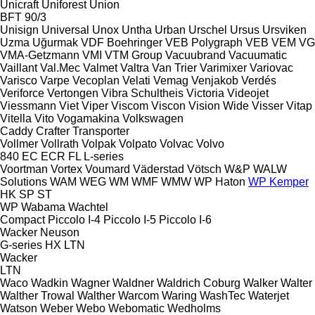
Unicraft
Uniforest
Union
BFT 90/3
Unisign
Universal
Unox
Untha
Urban
Urschel
Ursus
Ursviken
Uzma
Uğurmak
VDF Boehringer
VEB Polygraph
VEB
VEM
VG
VMA-Getzmann
VMI
VTM Group
Vacuubrand
Vacuumatic
Vaillant
Val.Mec
Valmet
Valtra
Van Trier
Varimixer
Variovac
Varisco
Varpe
Vecoplan
Velati
Vemag
Venjakob
Verdés
Veriforce
Vertongen
Vibra Schultheis
Victoria
Videojet
Viessmann
Viet
Viper
Viscom
Viscon
Vision Wide
Visser
Vitap
Vitella
Vito
Vogamakina
Volkswagen
Caddy
Crafter
Transporter
Vollmer
Vollrath
Volpak
Volpato
Volvac
Volvo
840
EC
ECR
FL
L-series
Voortman
Vortex
Voumard
Väderstad
Vötsch
W&P
WALW
Solutions
WAM
WEG
WM
WMF
WMW
WP Haton
WP Kemper
HK
SP
ST
WP
Wabama
Wachtel
Compact
Piccolo I-4
Piccolo I-5
Piccolo I-6
Wacker Neuson
G-series
HX
LTN
Wacker
LTN
Waco
Wadkin
Wagner
Waldner
Waldrich Coburg
Walker
Walter
Walther Trowal
Walther
Warcom
Waring
WashTec
Waterjet
Watson
Weber
Webo
Webomatic
Wedholms