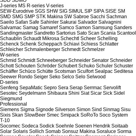
SDD
SDMO
J-series
MS
R-series
V-series
SEW-Eurodrive
SGS
SHW
SIG
SIMUL
SIP
SIPA
SISE
SM
SMD
SMG
SMP
STK Makina
SW
Sabroe
Sacchi
Sachman
Saeilo
Safan
Safe
Sahinler
Sakurai
Salvador
Salvagnini
Salvamac
Samag
Samaref
Samco
Samon
Samsung
Sanders
Sandingmaster
Sandretto
Sartorius
Sato
Scan
Scania
Scantool
Schaublin
Schaudt Mikrosa
Schechtl
Scheer
Schelling
Schenck
Schenk
Scheppach
Schiavi
Schiess
Schlatter
Schleicher
Schmalenberger
Schmedt
Schmelzer
W-series
Schmid
Schmidt
Schneeberger
Schneider Senator
Schneider
Schott
Schouten
Schröder
Schubert
Schuko
Schuler
Schuster
Schäffer
Schüco
Schütte
Scotsman
Sculfort
Sealpac
Seditesa
Seewer Rondo
Seiger
Seko
Selco
Selo
Selwood
D-series
Senfeng
SepaMatic
Sepro
Sera
Serap
Serrmac
Servolift
Sesotec
Seydelmann
Shibaura
Shini
Siat
Sicar
Sick
Sidel
Siegmund
Professional
Siemens
Sigma
Signode
Silverson
Simon
Sind
Sinmag
Sisu
Sixis
Skan
SlowBeer
Smec
Smipack
SoRoTo
Soco System
T-10
Socomec
Sodeca
Sodick
Soehnle
Soenen Hendrik
Soitaab
Solar
Solaris
Sollich
Somab
Sonsuz Makina
Soraluce
Sorma