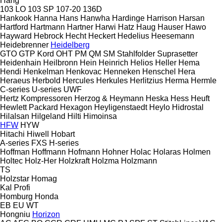
Hang
103 LO
103 SP
107-20
136D
Hankook
Hanna
Hans
Hanwha
Hardinge
Harrison
Harsan
Hartford
Hartmann
Hartner
Harwi
Hatz
Haug
Hauser
Hawo
Hayward
Hebrock
Hecht
Heckert
Hedelius
Heesemann
Heidebrenner
Heidelberg
GTO
GTP
Kord
OHT
PM
QM
SM
Stahlfolder
Suprasetter
Heidenhain
Heilbronn
Hein
Heinrich
Helios
Heller
Hema
Hendi
Henkelman
Henkovac
Henneken
Henschel
Hera
Heraeus
Herbold
Hercules
Herkules
Herlitzius
Herma
Hermle
C-series
U-series
UWF
Hertz Kompressoren
Herzog & Heymann
Heska
Hess
Heuft
Hewlett Packard
Hexagon
Heyligenstaedt
Heylo
Hidrostal
Hilalsan
Hilgeland
Hilti
Himoinsa
HFW
HYW
Hitachi
Hiwell
Hobart
A-series
FXS
H-series
Hoffman
Hoffmann
Hofmann
Hohner
Holac
Holaras
Holmen
Holtec
Holz-Her
Holzkraft
Holzma
Holzmann
TS
Holzstar
Homag
Kal
Profi
Homburg
Honda
EB
EU
WT
Hongniu
Horizon