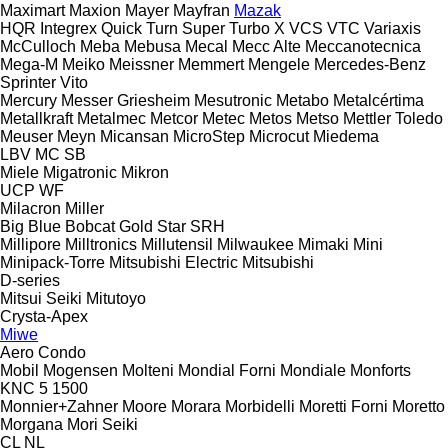
Maximart
Maxion
Mayer
Mayfran
Mazak
HQR
Integrex
Quick Turn
Super Turbo X
VCS
VTC
Variaxis
McCulloch
Meba
Mebusa
Mecal
Mecc Alte
Meccanotecnica
Mega-M
Meiko
Meissner
Memmert
Mengele
Mercedes-Benz
Sprinter
Vito
Mercury
Messer Griesheim
Mesutronic
Metabo
Metalcértima
Metallkraft
Metalmec
Metcor
Metec
Metos
Metso
Mettler Toledo
Meuser
Meyn
Micansan
MicroStep
Microcut
Miedema
LBV
MC
SB
Miele
Migatronic
Mikron
UCP
WF
Milacron
Miller
Big Blue
Bobcat
Gold Star
SRH
Millipore
Milltronics
Millutensil
Milwaukee
Mimaki
Mini
Minipack-Torre
Mitsubishi Electric
Mitsubishi
D-series
Mitsui Seiki
Mitutoyo
Crysta-Apex
Miwe
Aero
Condo
Mobil
Mogensen
Molteni
Mondial Forni
Mondiale
Monforts
KNC 5 1500
Monnier+Zahner
Moore
Morara
Morbidelli
Moretti Forni
Moretto
Morgana
Mori Seiki
CL
NL