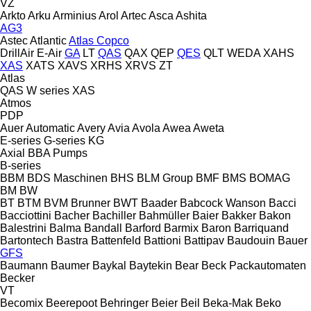
VZ
Arkto
Arku
Arminius
Arol
Artec
Asca
Ashita
AG3
Astec
Atlantic
Atlas Copco
DrillAir
E-Air
GA
LT
QAS
QAX
QEP
QES
QLT
WEDA
XAHS
XAS
XATS
XAVS
XRHS
XRVS
ZT
Atlas
QAS
W series
XAS
Atmos
PDP
Auer
Automatic
Avery
Avia
Avola
Awea
Aweta
E-series
G-series
KG
Axial
BBA Pumps
B-series
BBM
BDS Maschinen
BHS
BLM Group
BMF
BMS
BOMAG
BM
BW
BT
BTM
BVM Brunner
BWT
Baader
Babcock Wanson
Bacci
Bacciottini
Bacher
Bachiller
Bahmüller
Baier
Bakker
Bakon
Balestrini
Balma
Bandall
Barford
Barmix
Baron
Barriquand
Bartontech
Bastra
Battenfeld
Battioni
Battipav
Baudouin
Bauer
GFS
Baumann
Baumer
Baykal
Baytekin
Bear
Beck Packautomaten
Becker
VT
Becomix
Beerepoot
Behringer
Beier
Beil
Beka-Mak
Beko