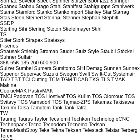
Sormac
Sovelor
Speck
Spinner
Spitzer
Spomasz
Springer
Spänex
Stabau
Stago
Stahl
Stahlfest
Stahlgruppe
Stahlwerk
Stama
Stamford
Stanko
Stankoimport
Stanley
Star
Starrag
Stas
Steen
Steinert
Stenhøj
Stenner
Stephan
Stephill
SSDP
Sterling Sihi
Sterling
Steton
Stiefelmayer
Stihl
TS
Stiler
Stork
Strapex
Stratasys
F-series
Strausak
Striebig
Stromab
Studer
Stulz
Style
Stäubli
Stöckel
Suhner
Sullair
38K
65K
185
260
600
900
Sulzer
Sumbel
Sumera
Sumitomo SHI Demag
Sunnen
Sunnex
Superior
Supervac
Suzuki
Swegon
Swift
Swift-Cut
Systemair
TAD
TBT
TCI Cutting
TCM
TGM
TICAB
TKS
TLS
TMAK
Makina
CookieMAK
PastryMAK
TMCI Padovan
TOS Hostivař
TOS Kuřim
TOS Olomouc
TOS
Svitavy
TOS Varnsdorf
TOS
Tajmac-ZPS
Takamaz
Takisawa
Takumi
Talsa
Tamutom
Tank
Tank
Tatra
TW
Tauring
Taurus
Taylor
Tecalemit
Techkon
TechnologieCNC
Technopack
Tecna
Tecnodom
Tecnoma
Tedsan
TehnoMashStroy
Teka
Tekna
Teksan
Telestack
Telstar
Terberg
Terex