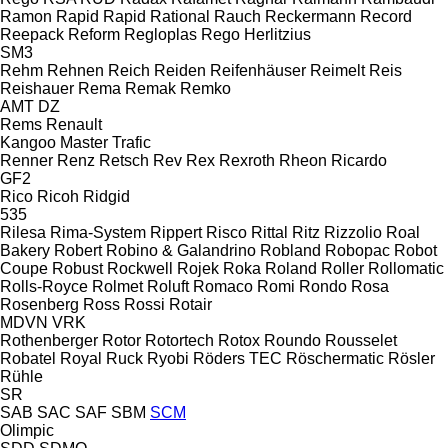
Ramon
Rapid
Rapid
Rational
Rauch
Reckermann
Record
Reepack
Reform
Regloplas
Rego Herlitzius
SM3
Rehm
Rehnen
Reich
Reiden
Reifenhäuser
Reimelt
Reis
Reishauer
Rema
Remak
Remko
AMT
DZ
Rems
Renault
Kangoo
Master
Trafic
Renner
Renz
Retsch
Rev
Rex
Rexroth
Rheon
Ricardo
GF2
Rico
Ricoh
Ridgid
535
Rilesa
Rima-System
Rippert
Risco
Rittal
Ritz
Rizzolio
Roal
Bakery
Robert
Robino & Galandrino
Robland
Robopac
Robot
Coupe
Robust
Rockwell
Rojek
Roka
Roland
Roller
Rollomatic
Rolls-Royce
Rolmet
Roluft
Romaco
Romi
Rondo
Rosa
Rosenberg
Ross
Rossi
Rotair
MDVN
VRK
Rothenberger
Rotor
Rotortech
Rotox
Roundo
Rousselet
Robatel
Royal
Ruck
Ryobi
Röders TEC
Röschermatic
Rösler
Rühle
SR
SAB
SAC
SAF
SBM
SCM
Olimpic