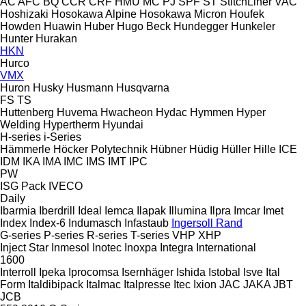
AC
AFC
BQ
CCR
CRF
HMU
MC
PJ
SPF
ST
StitchLiner
VAC
Hoshizaki
Hosokawa Alpine
Hosokawa Micron
Houfek
Howden
Huawin
Huber
Hugo Beck
Hundegger
Hunkeler
Hunter
Hurakan
HKN
Hurco
VMX
Huron
Husky
Husmann
Husqvarna
FS
TS
Huttenberg
Huvema
Hwacheon
Hydac
Hymmen
Hyper
Welding
Hypertherm
Hyundai
H-series
i-Series
Hämmerle
Höcker Polytechnik
Hübner
Hüdig
Hüller Hille
ICE
IDM
IKA
IMA
IMC
IMS
IMT
IPC
PW
ISG Pack
IVECO
Daily
Ibarmia
Iberdrill
Ideal
Iemca
Ilapak
Illumina
Ilpra
Imcar
Imet
Index
Index-6
Indumasch
Infastaub
Ingersoll Rand
G-series
P-series
R-series
T-series
VHP
XHP
Inject Star
Inmesol
Inotec
Inoxpa
Integra
International
1600
Interroll
Ipeka
Iprocomsa
Isernhäger
Ishida
Istobal
Isve
Ital
Form
Italdibipack
Italmac
Italpresse
Itec
Ixion
JAC
JAKA
JBT
JCB