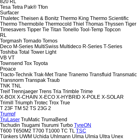
820
RL
Tesa
Tetra Pak®
Tfon
Surfacer
Thaletec
Theisen & Bonitz
Thermo King
Thermo Scientific
Thermo
Thermobile
Thermocold
Thiel
Thomas
Thyssen
Tiger
Timesavers
Tipper Tie
Titan
Tonello
Tool-Temp
Topcon
RL
Torgmash
Tornado
Tornos
Deco
M-Series
MultiSwiss
Multideco
R-Series
T-Series
Toshiba
Total
Tower Light
VB
VT
Townsend
Tox
Toyota
Proace
Tracto-Technik
Trak-Met
Trane
Tranemo
Transfluid
Transmatic
Transnorm
Transpak
Traub
TNK
TNL
Treif
Trennjaeger
Trens
Tria
Trimble
Trime
X-BOX
X-CHAIN
X-ECO
X-HYBRID
X-POLE
X-SOLAR
Trimill
Triumph
Trotec
Trox
True
T 23F
TM 52
TS 23G 2
Trumpf
TruLaser
TruMatic
TrumaBend
Tschudin
Tsugami
Tsurumi
Turbo
TyreON
T600
T650M2
T700
T1000
TC
TL
TSC
Tünkers
UWM
Uchida
Uhlmann
Ulma
Ulmia
Ultra
Unex