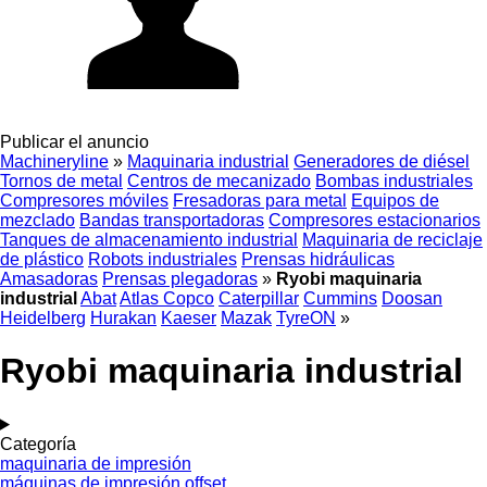
Publicar el anuncio
Machineryline
»
Maquinaria industrial
Generadores de diésel
Tornos de metal
Centros de mecanizado
Bombas industriales
Compresores móviles
Fresadoras para metal
Equipos de
mezclado
Bandas transportadoras
Compresores estacionarios
Tanques de almacenamiento industrial
Maquinaria de reciclaje
de plástico
Robots industriales
Prensas hidráulicas
Amasadoras
Prensas plegadoras
»
Ryobi maquinaria
industrial
Abat
Atlas Copco
Caterpillar
Cummins
Doosan
Heidelberg
Hurakan
Kaeser
Mazak
TyreON
»
Ryobi maquinaria industrial
Categoría
maquinaria de impresión
máquinas de impresión offset