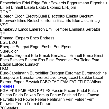
Ecotechnics
Edel
Edge
Edur
Edwards
Eggersmann
Eigenbau
Eillert
Einhell
Eisele
Ekato
Ekomex
El-Björn
TF
VF
Elbaron
Elcon
ElectroQuell
Electrolux
Elektra Beckum
Ellerwerk
Elmo Rietschle
Eloma
Elsa
Elu
Elumatec
Emag
VSC
Emake3D
Emco
Emerson
Emil Kemper
Emiliana Serbatoi
TF
Emmegi
Empero
Enco
Endress
ESE
EZG
Enerpac
Enerpat
Engel
Enshu
Eos
Epson
SureColor
Ercolina
Ergomat
Erlo
Ermak
Ermaksan
Ernault
Ernex
Ernst
Esco
Esmach
Espera
Ess
Essa
Essemtec
Est Ticino
Esta
Etalon
EuRec
Eumach
LBM
Euro-Jabelmann
Eurochiller
Eurogen
Euromac
Euromacchine
Europower
Eurostar
Everest
Evo
Ewag
Exact
Exaktor
Excel
Exeron
Expert
Ezystak
FABO
FAC
FAM
FAT
FFI
FG Wilson
P-series
FGM
FKS
FMB
FMC
FPT
FS
Faccin
Facom
Fadal
Falch
Falcon
Faldo
Falken
Famup
Fanuc
Fastbind
Fasti
Fatosa
Favretto
Fed Power
Feeler
Fehlmann
Fein
Felder
Femi
Fenwick
Ferbo
Fermat
Ferrari
700-series