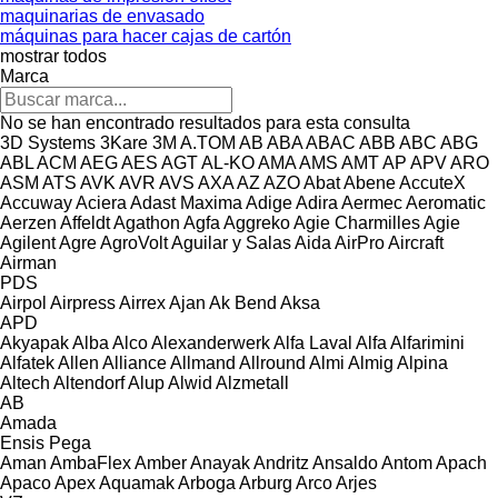
maquinarias de envasado
máquinas para hacer cajas de cartón
mostrar todos
Marca
No se han encontrado resultados para esta consulta
3D Systems
3Kare
3M
A.TOM
AB
ABA
ABAC
ABB
ABC
ABG
ABL
ACM
AEG
AES
AGT
AL-KO
AMA
AMS
AMT
AP
APV
ARO
ASM
ATS
AVK
AVR
AVS
AXA
AZ
AZO
Abat
Abene
AccuteX
Accuway
Aciera
Adast Maxima
Adige
Adira
Aermec
Aeromatic
Aerzen
Affeldt
Agathon
Agfa
Aggreko
Agie Charmilles
Agie
Agilent
Agre
AgroVolt
Aguilar y Salas
Aida
AirPro
Aircraft
Airman
PDS
Airpol
Airpress
Airrex
Ajan
Ak Bend
Aksa
APD
Akyapak
Alba
Alco
Alexanderwerk
Alfa Laval
Alfa
Alfarimini
Alfatek
Allen
Alliance
Allmand
Allround
Almi
Almig
Alpina
Altech
Altendorf
Alup
Alwid
Alzmetall
AB
Amada
Ensis
Pega
Aman
AmbaFlex
Amber
Anayak
Andritz
Ansaldo
Antom
Apach
Apaco
Apex
Aquamak
Arboga
Arburg
Arco
Arjes