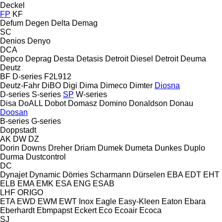
Deckel
FP
KF
Defum
Degen
Delta
Demag
SC
Denios
Denyo
DCA
Depco
Deprag
Desta
Detasis
Detroit Diesel
Detroit
Deuma
Deutz
BF
D-series
F2L912
Deutz-Fahr
DiBO
Digi
Dima
Dimeco
Dimter
Diosna
D-series
S-series
SP
W-series
Disa
DoALL
Dobot
Domasz
Domino
Donaldson
Donau
Doosan
B-series
G-series
Doppstadt
AK
DW
DZ
Dorin
Downs
Dreher
Driam
Dumek
Dumeta
Dunkes
Duplo
Durma
Dustcontrol
DC
Dynajet
Dynamic
Dörries Scharmann
Dürselen
EBA
EDT
EHT
ELB
EMA
EMK
ESA ENG
ESAB
LHF
ORIGO
ETA
EWD
EWM
EWT Inox
Eagle
Easy-Kleen
Eaton
Ebara
Eberhardt
Ebmpapst
Eckert
Eco
Ecoair
Ecoca
SJ