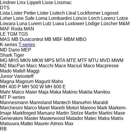
Lindner
Linx
Lippelt
Lisse
Lissmac
DTS
Lista
Lister Petter
Lister
Liutech
Lleal
Lockformer
Logosol
Loher
Loire Safe
Loma
Lombardini
Loncin
Lorch
Lorenz
Lotze
Lowara
Luna
Lurem
Lutz
Luwa
Luxtower
Lödige
Lüscher
M&M
MAF Roda
MAN
LE
TGM
TGS
MAS
MB Dustcontrol
MB
MBF
MBM
MBO
K-series
T-series
MD Dario
MEP
Shark
Tiger
MG
MHS
MKN
MKW
MPS
MTA
MTE
MTF
MTU
MVD
MWM
MZ
MacPan
Macc
Macchi
Mace
Maciuś
Maco
Macpresse
Mado
Mafell
Maggi
Junior
Variosteff
Magna
Magnum
Magurit
Maho
MH 400 P
MH 500 W
MH 600 E
Mahr
Maico
Maier
Maja
Maka
Makino
Makita
Manitou
MT
P-series
Mannesmann
Manroland
Mantech
Manurhin
Maraldi
Marchesini
Marco
Marel
Marelli Motori
Mareno
Mark
Markem-
Imaje
Markforged
Marsanz
Martin Stolze
Martin
Martini
Mase
Generators
Master
Masterwood
Matador
Matec
Matra
Matrix
Matsuura
Mattei
Maurer-Atmos
Max
RB