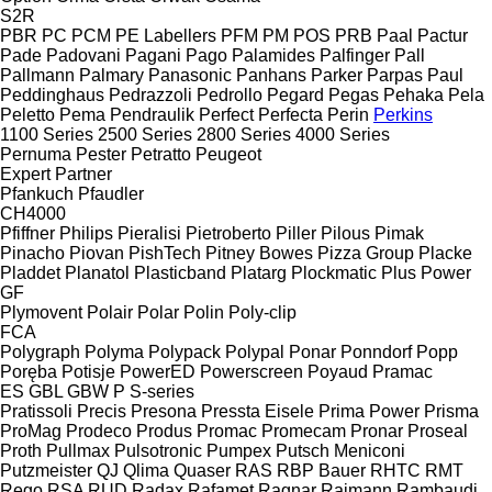
S2R
PBR
PC
PCM
PE Labellers
PFM
PM
POS
PRB
Paal
Pactur
Pade
Padovani
Pagani
Pago
Palamides
Palfinger
Pall
Pallmann
Palmary
Panasonic
Panhans
Parker
Parpas
Paul
Peddinghaus
Pedrazzoli
Pedrollo
Pegard
Pegas
Pehaka
Pela
Peletto
Pema
Pendraulik
Perfect
Perfecta
Perin
Perkins
1100 Series
2500 Series
2800 Series
4000 Series
Pernuma
Pester
Petratto
Peugeot
Expert
Partner
Pfankuch
Pfaudler
CH4000
Pfiffner
Philips
Pieralisi
Pietroberto
Piller
Pilous
Pimak
Pinacho
Piovan
PishTech
Pitney Bowes
Pizza Group
Placke
Pladdet
Planatol
Plasticband
Platarg
Plockmatic
Plus Power
GF
Plymovent
Polair
Polar
Polin
Poly-clip
FCA
Polygraph
Polyma
Polypack
Polypal
Ponar
Ponndorf
Popp
Poręba
Potisje
PowerED
Powerscreen
Poyaud
Pramac
ES
GBL
GBW
P
S-series
Pratissoli
Precis
Presona
Pressta Eisele
Prima Power
Prisma
ProMag
Prodeco
Produs
Promac
Promecam
Pronar
Proseal
Proth
Pullmax
Pulsotronic
Pumpex
Putsch Meniconi
Putzmeister
QJ
Qlima
Quaser
RAS
RBP Bauer
RHTC
RMT
Rego
RSA
RUD
Radax
Rafamet
Ragnar
Raimann
Rambaudi