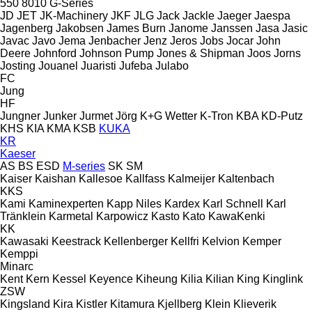
550
8010
G-Series
JD
JET
JK-Machinery
JKF
JLG
Jack
Jackle
Jaeger
Jaespa
Jagenberg
Jakobsen
James Burn
Janome
Janssen
Jasa
Jasic
Javac
Javo
Jema
Jenbacher
Jenz
Jeros
Jobs
Jocar
John
Deere
Johnford
Johnson Pump
Jones & Shipman
Joos
Jorns
Josting
Jouanel
Juaristi
Jufeba
Julabo
FC
Jung
HF
Jungner
Junker
Jurmet
Jörg
K+G Wetter
K-Tron
KBA
KD-Putz
KHS
KIA
KMA
KSB
KUKA
KR
Kaeser
AS
BS
ESD
M-series
SK
SM
Kaiser
Kaishan
Kallesoe
Kallfass
Kalmeijer
Kaltenbach
KKS
Kami
Kaminexperten
Kapp Niles
Kardex
Karl Schnell
Karl
Tränklein
Karmetal
Karpowicz
Kasto
Kato
KawaKenki
KK
Kawasaki
Keestrack
Kellenberger
Kellfri
Kelvion
Kemper
Kemppi
Minarc
Kent
Kern
Kessel
Keyence
Kiheung
Kilia
Kilian
King
Kinglink
ZSW
Kingsland
Kira
Kistler
Kitamura
Kjellberg
Klein
Klieverik