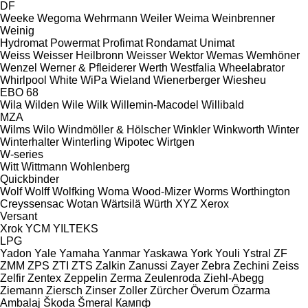
DF
Weeke
Wegoma
Wehrmann
Weiler
Weima
Weinbrenner
Weinig
Hydromat
Powermat
Profimat
Rondamat
Unimat
Weiss
Weisser Heilbronn
Weisser
Wektor
Wemas
Wemhöner
Wenzel
Werner & Pfleiderer
Werth
Westfalia
Wheelabrator
Whirlpool
White
WiPa
Wieland
Wienerberger
Wiesheu
EBO 68
Wila
Wilden
Wile
Wilk
Willemin-Macodel
Willibald
MZA
Wilms
Wilo
Windmöller & Hölscher
Winkler
Winkworth
Winter
Winterhalter
Winterling
Wipotec
Wirtgen
W-series
Witt
Wittmann
Wohlenberg
Quickbinder
Wolf
Wolff
Wolfking
Woma
Wood-Mizer
Worms
Worthington
Creyssensac
Wotan
Wärtsilä
Würth
XYZ
Xerox
Versant
Xrok
YCM
YILTEKS
LPG
Yadon
Yale
Yamaha
Yanmar
Yaskawa
York
Youli
Ystral
ZF
ZMM
ZPS
ZTI
ZTS
Zalkin
Zanussi
Zayer
Zebra
Zechini
Zeiss
Zelfir
Zentex
Zeppelin
Zerma
Zeulenroda
Ziehl-Abegg
Ziemann
Ziersch
Zinser
Zoller
Zürcher
Överum
Özarma
Ambalaj
Škoda
Šmeral
Кампф