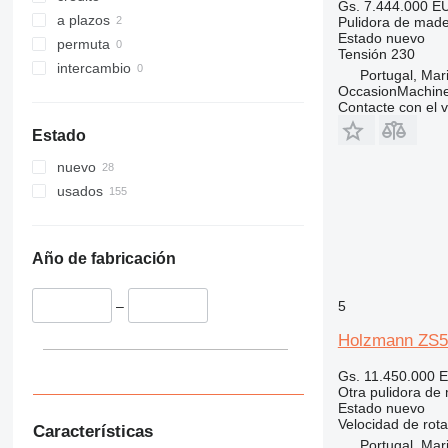
Gs. 7.444.000
EU
a plazos
Pulidora de made
Estado
nuevo
permuta
Tensión
230
intercambio
Portugal, Ma
OccasionMachine
Contacte con el 
Estado
nuevo
usados
Año de fabricación
5
–
Holzmann ZS
Gs. 11.450.000
E
Otra pulidora de
Estado
nuevo
Velocidad de rota
Características
Portugal, Ma