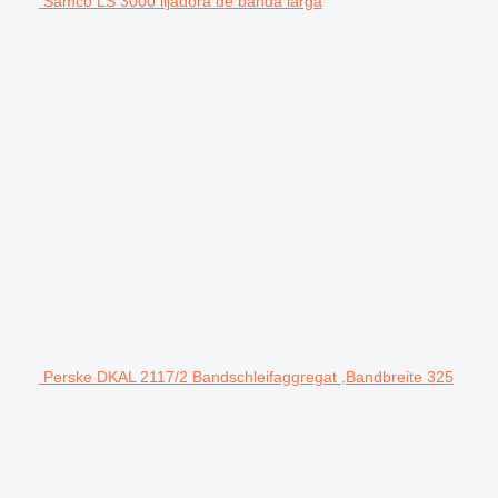
Samco LS 3000 lijadora de banda larga
Perske DKAL 2117/2 Bandschleifaggregat ,Bandbreite 325