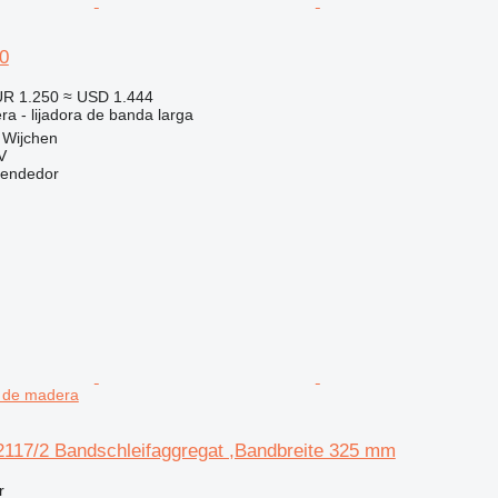
0
R 1.250
≈ USD 1.444
a - lijadora de banda larga
 Wijchen
V
vendedor
a de madera
117/2 Bandschleifaggregat ,Bandbreite 325 mm
r