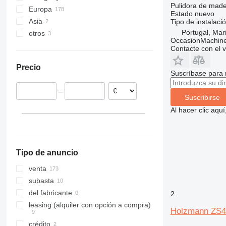
Pulidora de mader
Europa
Estado
nuevo
Asia
Alemania
Tipo de instalaci
Portugal, Ma
otros
Eslovaquia
Turquía
OccasionMachine
Bélgica
Israel
Ucrania
Contacte con el 
Países Bajos
Precio
Polonia
Suscríbase para 
Portugal
–
Italia
Suscribirse
Lituania
Al hacer clic aq
mostrar todos
Tipo de anuncio
venta
subasta
del fabricante
2
leasing (alquiler con opción a compra)
Holzmann ZS
crédito