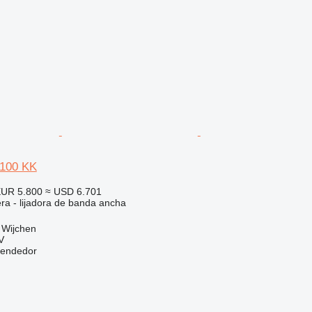
1100 KK
UR 5.800
≈ USD 6.701
ra - lijadora de banda ancha
 Wijchen
V
vendedor