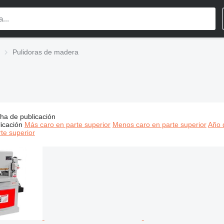
Pulidoras de madera
ha de publicación
os:
Pulidoras de madera, máquina pulidora de madera, lijadora
icación
Más caro en parte superior
Menos caro en parte superior
Año d
te superior