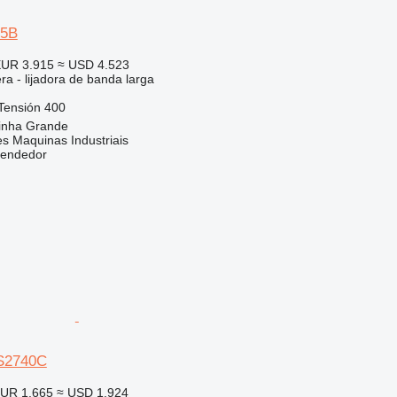
55B
UR 3.915
≈ USD 4.523
a - lijadora de banda larga
Tensión
400
rinha Grande
s Maquinas Industriais
vendedor
S2740C
UR 1.665
≈ USD 1.924