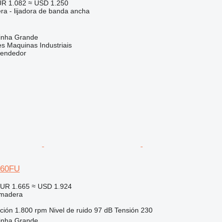
R 1.082
≈ USD 1.250
ra - lijadora de banda ancha
rinha Grande
s Maquinas Industriais
vendedor
560FU
UR 1.665
≈ USD 1.924
 madera
ción
1.800 rpm
Nivel de ruido
97 dB
Tensión
230
rinha Grande