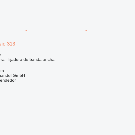
sic 313
r
ra - lijadora de banda ancha
en
handel GmbH
vendedor