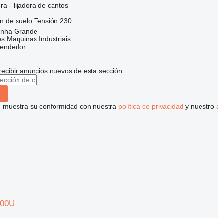
a - lijadora de cantos
ón
de suelo
Tensión
230
rinha Grande
s Maquinas Industriais
vendedor
recibir anuncios nuevos de esta sección
uí, muestra su conformidad con nuestra
política de privacidad
y nuestro
400U