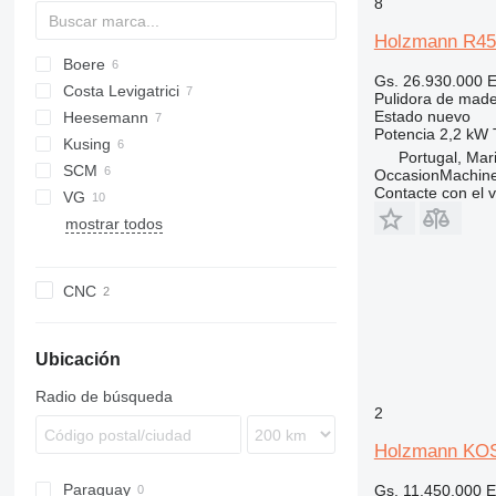
8
Holzmann R4
Boere
Gs. 26.930.000
E
Costa Levigatrici
Pulidora de mader
Estado
nuevo
Heesemann
Potencia
2,2 kW
Kusing
Portugal, Ma
SCM
OccasionMachine
Contacte con el 
VG
mostrar todos
CNC
Ubicación
Radio de búsqueda
2
Holzmann KO
Paraguay
Gs. 11.450.000
E